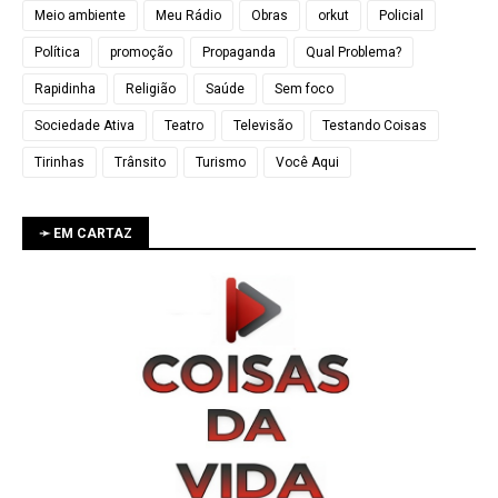
Meio ambiente
Meu Rádio
Obras
orkut
Policial
Política
promoção
Propaganda
Qual Problema?
Rapidinha
Religião
Saúde
Sem foco
Sociedade Ativa
Teatro
Televisão
Testando Coisas
Tirinhas
Trânsito
Turismo
Você Aqui
➛ EM CARTAZ