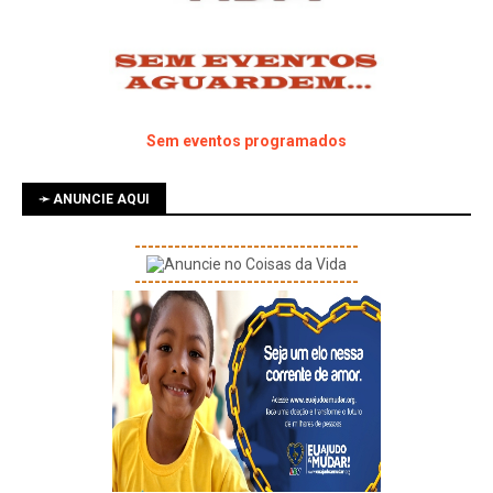
Sem eventos programados
➛ ANUNCIE AQUI
----------------------------------
----------------------------------