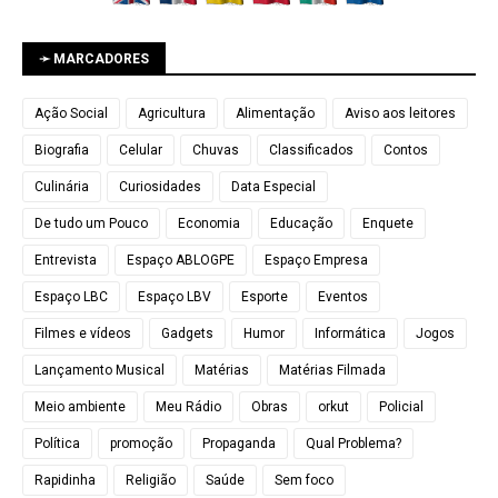
➛ MARCADORES
Ação Social
Agricultura
Alimentação
Aviso aos leitores
Biografia
Celular
Chuvas
Classificados
Contos
Culinária
Curiosidades
Data Especial
De tudo um Pouco
Economia
Educação
Enquete
Entrevista
Espaço ABLOGPE
Espaço Empresa
Espaço LBC
Espaço LBV
Esporte
Eventos
Filmes e vídeos
Gadgets
Humor
Informática
Jogos
Lançamento Musical
Matérias
Matérias Filmada
Meio ambiente
Meu Rádio
Obras
orkut
Policial
Política
promoção
Propaganda
Qual Problema?
Rapidinha
Religião
Saúde
Sem foco