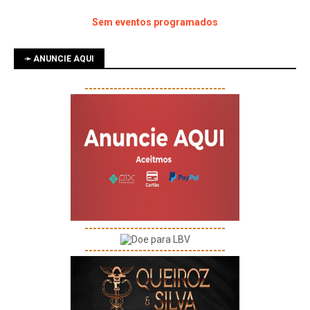
Sem eventos programados
➛ ANUNCIE AQUI
----------------------------------
----------------------------------
----------------------------------