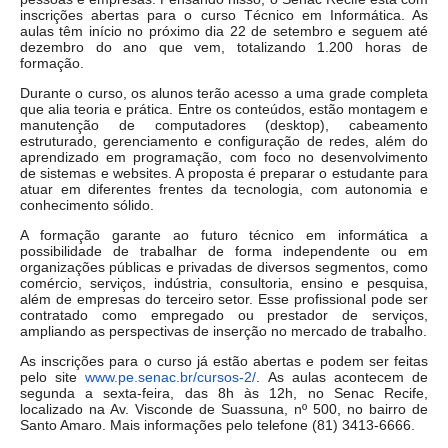
inscrições abertas para o curso Técnico em Informática. As
aulas têm início no próximo dia 22 de setembro e seguem até
dezembro do ano que vem, totalizando 1.200 horas de
formação.
Durante o curso, os alunos terão acesso a uma grade completa
que alia teoria e prática. Entre os conteúdos, estão montagem e
manutenção de computadores (desktop), cabeamento
estruturado, gerenciamento e configuração de redes, além do
aprendizado em programação, com foco no desenvolvimento
de sistemas e websites. A proposta é preparar o estudante para
atuar em diferentes frentes da tecnologia, com autonomia e
conhecimento sólido.
A formação garante ao futuro técnico em informática a
possibilidade de trabalhar de forma independente ou em
organizações públicas e privadas de diversos segmentos, como
comércio, serviços, indústria, consultoria, ensino e pesquisa,
além de empresas do terceiro setor. Esse profissional pode ser
contratado como empregado ou prestador de serviços,
ampliando as perspectivas de inserção no mercado de trabalho.
As inscrições para o curso já estão abertas e podem ser feitas
pelo site
www.pe.senac.br/cursos-2/
. As aulas acontecem de
segunda a sexta-feira, das 8h às 12h, no Senac Recife,
localizado na Av. Visconde de Suassuna, nº 500, no bairro de
Santo Amaro. Mais informações pelo telefone (81) 3413-6666.