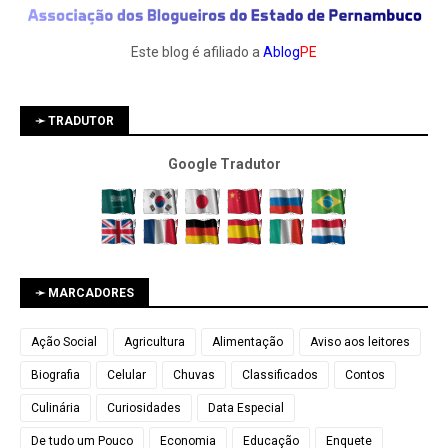
Este blog é afiliado a
Ablog
PE
➛ TRADUTOR
Google Tradutor
➛ MARCADORES
Ação Social
Agricultura
Alimentação
Aviso aos leitores
Biografia
Celular
Chuvas
Classificados
Contos
Culinária
Curiosidades
Data Especial
De tudo um Pouco
Economia
Educação
Enquete