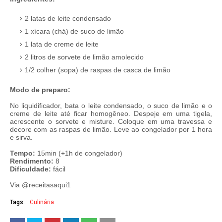
⠀
2 latas de leite condensado
1 xícara (chá) de suco de limão
1 lata de creme de leite
2 litros de sorvete de limão amolecido
1/2 colher (sopa) de raspas de casca de limão
⠀
Modo de preparo:
⠀
No liquidificador, bata o leite condensado, o suco de limão e o
creme de leite até ficar homogêneo. Despeje em uma tigela,
acrescente o sorvete e misture. Coloque em uma travessa e
decore com as raspas de limão. Leve ao congelador por 1 hora
e sirva.
Tempo:
15min (+1h de congelador)
Rendimento:
8
Dificuldade:
fácil
Via @receitasaqui1
Tags:
Culinária