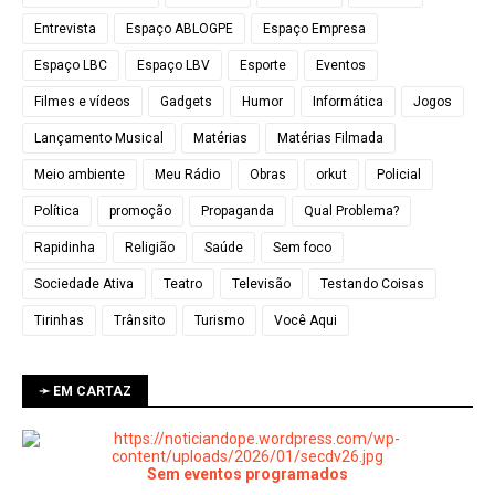
Entrevista
Espaço ABLOGPE
Espaço Empresa
Espaço LBC
Espaço LBV
Esporte
Eventos
Filmes e vídeos
Gadgets
Humor
Informática
Jogos
Lançamento Musical
Matérias
Matérias Filmada
Meio ambiente
Meu Rádio
Obras
orkut
Policial
Política
promoção
Propaganda
Qual Problema?
Rapidinha
Religião
Saúde
Sem foco
Sociedade Ativa
Teatro
Televisão
Testando Coisas
Tirinhas
Trânsito
Turismo
Você Aqui
➛ EM CARTAZ
Sem eventos programados