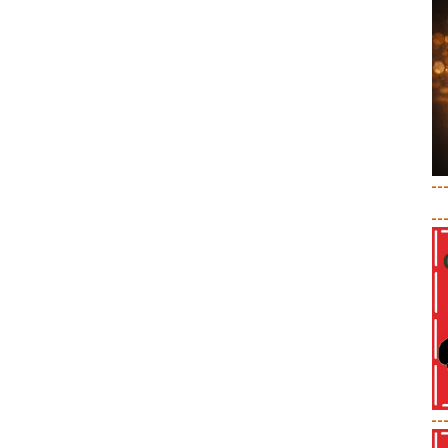
--
--
--