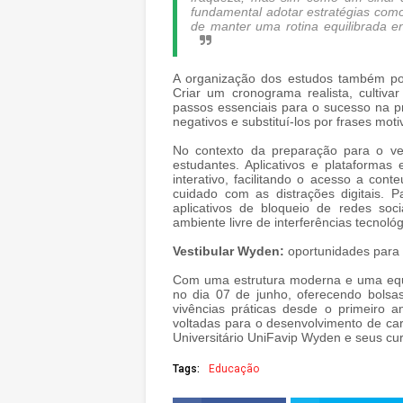
fundamental adotar estratégias como
de manter uma rotina equilibrada en
A organização dos estudos também pod
Criar um cronograma realista, cultiv
passos essenciais para o sucesso na p
negativos e substituí-los por frases mot
No contexto da preparação para o ves
estudantes. Aplicativos e plataforma
interativo, facilitando o acesso a cont
cuidado com as distrações digitais. 
aplicativos de bloqueio de redes so
ambiente livre de interferências tecnológ
Vestibular Wyden:
oportunidades para 
Com uma estrutura moderna e uma equi
no dia 07 de junho, oferecendo bolsa
vivências práticas desde o primeiro an
voltadas para o desenvolvimento de car
Universitário UniFavip Wyden e seus cu
Tags:
Educação