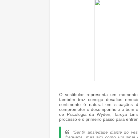
O vestibular representa um momento 
também traz consigo desafios emoci
sentimento é natural em situações 
comprometer o desempenho e o bem-est
de Psicologia da Wyden, Tarcya Lim
processo é o primeiro passo para enfren
“Sentir ansiedade diante do v
fraqueza, mas sim como um sinal de