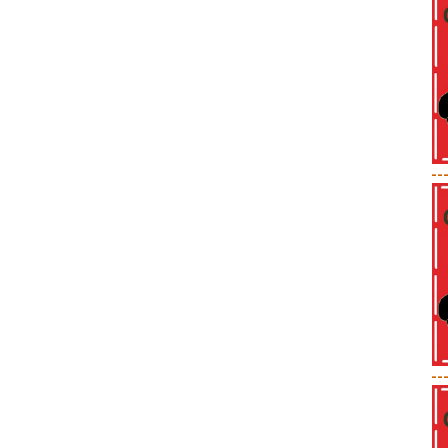
--
--