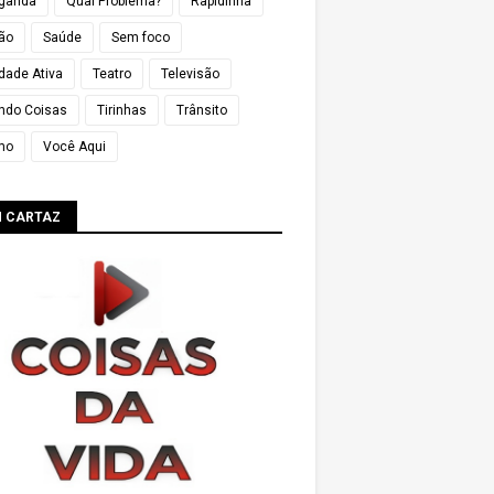
ganda
Qual Problema?
Rapidinha
ião
Saúde
Sem foco
dade Ativa
Teatro
Televisão
ndo Coisas
Tirinhas
Trânsito
mo
Você Aqui
M CARTAZ