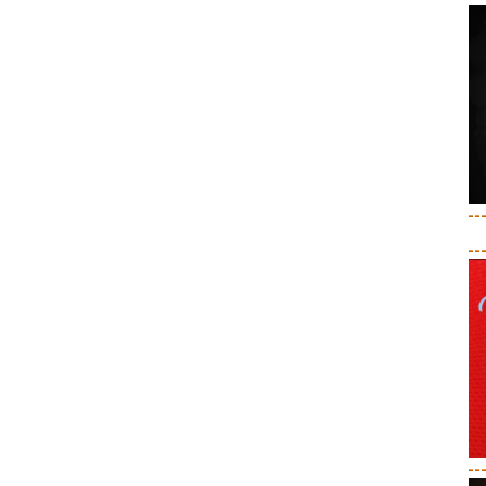
--
--
--