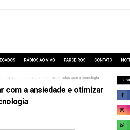
RECADOS
RÁDIOS AO VIVO
PARCEIROS
CONTATO
NOT
idar com a ansiedade e otimizar os estudos com a tecnologia
➛ SI
ar com a ansiedade e otimizar
cnologia