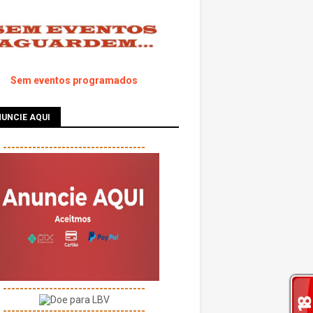
Sem eventos programados
UNCIE AQUI
----------------------------------
----------------------------------
----------------------------------