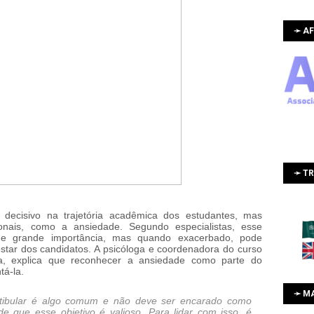
➛ AF
➛ T
decisivo na trajetória acadêmica dos estudantes, mas
onais, como a ansiedade. Segundo especialistas, esse
de grande importância, mas quando exacerbado, pode
ar dos candidatos. A psicóloga e coordenadora do curso
a, explica que reconhecer a ansiedade como parte do
tá-la.
➛ M
estibular é algo comum e não deve ser encarado como
 que esse objetivo é valioso. Para lidar com isso, é