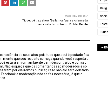
Propa
Relig
MAIS RECENTES
Socie
Tiquequê traz show “Bailamos” para a criançada
Testa
neste sábado no Teatro RioMar Recife
Turis
➛ E
onsciência de seus atos, pois tudo que aqui é postado fica
em mente que seu respeito começa quando você respeita o
você estará em um ambiente bem descontraído e por isso
sim. Não esqueça que os comentários são moderados e só
ssarem por ela iremos publicar, caso não ele será deletado.
u Facebook a moderação não se faz necesária, já que o
ios.