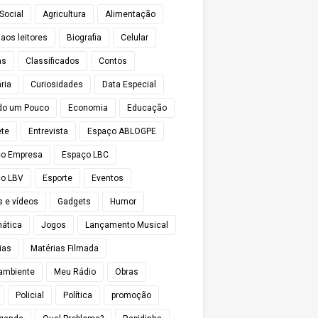
Social
Agricultura
Alimentação
 aos leitores
Biografia
Celular
as
Classificados
Contos
ria
Curiosidades
Data Especial
do um Pouco
Economia
Educação
te
Entrevista
Espaço ABLOGPE
ço Empresa
Espaço LBC
o LBV
Esporte
Eventos
s e vídeos
Gadgets
Humor
mática
Jogos
Lançamento Musical
ias
Matérias Filmada
ambiente
Meu Rádio
Obras
Policial
Política
promoção