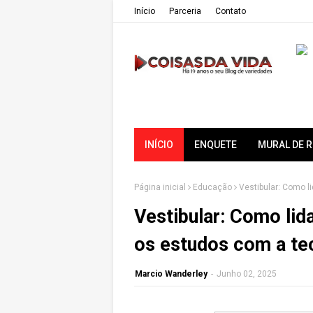
Iní­cio
Parceria
Contato
INÍCIO
ENQUETE
MURAL DE 
Página inicial
Educação
Vestibular: Como l
Vestibular: Como lid
os estudos com a te
Marcio Wanderley
-
Junho 02, 2025