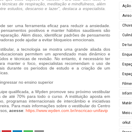
 técnicas de respiração, meditação e mindfulness, além
Ação 
tre estudos, descanso e lazer”, destaca a especialista.
Aviso
Chuv
e ser uma ferramenta eficaz para reduzir a ansiedade.
ar pensamentos positivos e manter hábitos saudáveis são
reparação. Além disso, identificar padrões de pensamento
Culiná
ivadoras pode ajudar a evitar bloqueios emocionais.
De tu
tibular, a tecnologia se mostra uma grande aliada dos
s educacionais permitem um aprendizado mais dinâmico e
Enque
eúdos e técnicas de revisão. No entanto, é necessário ter
Para manter o foco, especialistas recomendam o uso de
Espa
ciais durante os períodos de estudo e a criação de um
icas.
Espaç
ingressar no ensino superior
Filme
pe qualificada, a Wyden promove seu próximo vestibular
Infor
s de até 70% para todo o curso. A instituição aposta em
o, programas internacionais de intercâmbio e iniciativas
Matér
reira. Para mais informações sobre o vestibular do Centro
rsos,
acesse
:
https://www.wyden.com.br/inscricao-unifavip
Meio 
orkut