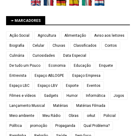
➛ MARCADORES
Ação Social
Agricultura
Alimentação
Aviso aos leitores
Biografia
Celular
Chuvas
Classificados
Contos
Culinária
Curiosidades
Data Especial
De tudo um Pouco
Economia
Educação
Enquete
Entrevista
Espaço ABLOGPE
Espaço Empresa
Espaço LBC
Espaço LBV
Esporte
Eventos
Filmes e vídeos
Gadgets
Humor
Informática
Jogos
Lançamento Musical
Matérias
Matérias Filmada
Meio ambiente
Meu Rádio
Obras
orkut
Policial
Política
promoção
Propaganda
Qual Problema?
Rapidinha
Religião
Saúde
Sem foco