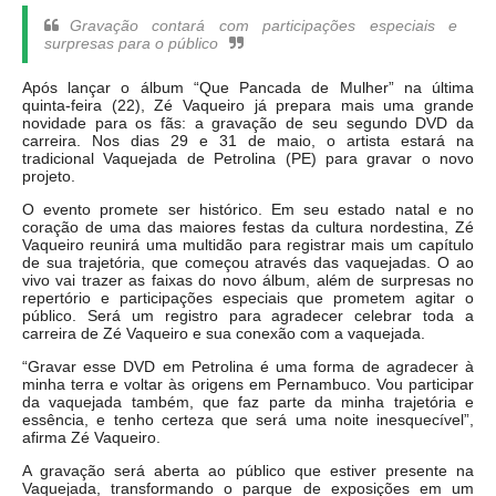
Gravação contará com participações especiais e
surpresas para o público
Após lançar o álbum “Que Pancada de Mulher” na última
quinta-feira (22), Zé Vaqueiro já prepara mais uma grande
novidade para os fãs: a gravação de seu segundo DVD da
carreira. Nos dias 29 e 31 de maio, o artista estará na
tradicional Vaquejada de Petrolina (PE) para gravar o novo
projeto.
O evento promete ser histórico. Em seu estado natal e no
coração de uma das maiores festas da cultura nordestina, Zé
Vaqueiro reunirá uma multidão para registrar mais um capítulo
de sua trajetória, que começou através das vaquejadas. O ao
vivo vai trazer as faixas do novo álbum, além de surpresas no
repertório e participações especiais que prometem agitar o
público. Será um registro para agradecer celebrar toda a
carreira de Zé Vaqueiro e sua conexão com a vaquejada.
“Gravar esse DVD em Petrolina é uma forma de agradecer à
minha terra e voltar às origens em Pernambuco. Vou participar
da vaquejada também, que faz parte da minha trajetória e
essência, e tenho certeza que será uma noite inesquecível”,
afirma Zé Vaqueiro.
A gravação será aberta ao público que estiver presente na
Vaquejada, transformando o parque de exposições em um