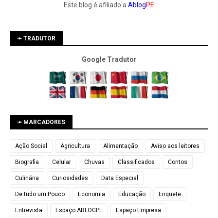
Este blog é afiliado a
Ablog
PE
➛ TRADUTOR
Google Tradutor
➛ MARCADORES
Ação Social
Agricultura
Alimentação
Aviso aos leitores
Biografia
Celular
Chuvas
Classificados
Contos
Culinária
Curiosidades
Data Especial
De tudo um Pouco
Economia
Educação
Enquete
Entrevista
Espaço ABLOGPE
Espaço Empresa