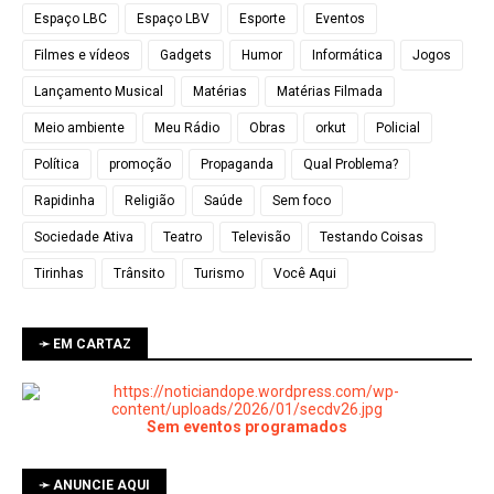
Espaço LBC
Espaço LBV
Esporte
Eventos
Filmes e vídeos
Gadgets
Humor
Informática
Jogos
Lançamento Musical
Matérias
Matérias Filmada
Meio ambiente
Meu Rádio
Obras
orkut
Policial
Política
promoção
Propaganda
Qual Problema?
Rapidinha
Religião
Saúde
Sem foco
Sociedade Ativa
Teatro
Televisão
Testando Coisas
Tirinhas
Trânsito
Turismo
Você Aqui
➛ EM CARTAZ
Sem eventos programados
➛ ANUNCIE AQUI