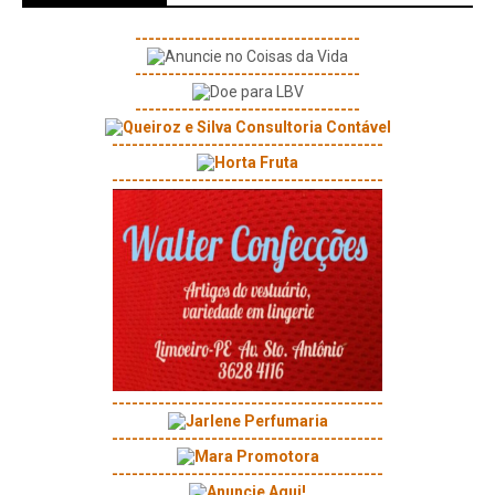
----------------------------------
----------------------------------
----------------------------------
-----------------------------------------
-----------------------------------------
-----------------------------------------
-----------------------------------------
-----------------------------------------