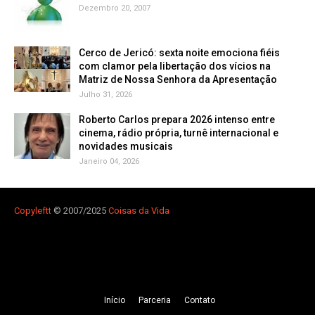
Dezembro 20, 2007
Cerco de Jericó: sexta noite emociona fiéis
com clamor pela libertação dos vícios na
Matriz de Nossa Senhora da Apresentação
Julho 31, 2026
Roberto Carlos prepara 2026 intenso entre
cinema, rádio própria, turnê internacional e
novidades musicais
Janeiro 04, 2026
Copyleft
t
© 2007/2025
Coisas da Vida
Iní­cio
Parceria
Contato