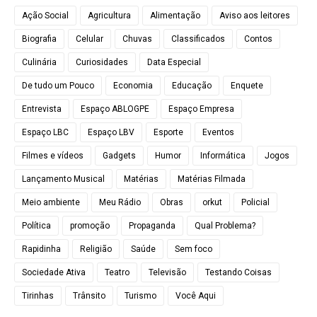
Ação Social
Agricultura
Alimentação
Aviso aos leitores
Biografia
Celular
Chuvas
Classificados
Contos
Culinária
Curiosidades
Data Especial
De tudo um Pouco
Economia
Educação
Enquete
Entrevista
Espaço ABLOGPE
Espaço Empresa
Espaço LBC
Espaço LBV
Esporte
Eventos
Filmes e vídeos
Gadgets
Humor
Informática
Jogos
Lançamento Musical
Matérias
Matérias Filmada
Meio ambiente
Meu Rádio
Obras
orkut
Policial
Política
promoção
Propaganda
Qual Problema?
Rapidinha
Religião
Saúde
Sem foco
Sociedade Ativa
Teatro
Televisão
Testando Coisas
Tirinhas
Trânsito
Turismo
Você Aqui