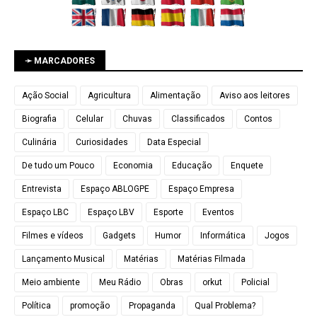
➛ MARCADORES
Ação Social
Agricultura
Alimentação
Aviso aos leitores
Biografia
Celular
Chuvas
Classificados
Contos
Culinária
Curiosidades
Data Especial
De tudo um Pouco
Economia
Educação
Enquete
Entrevista
Espaço ABLOGPE
Espaço Empresa
Espaço LBC
Espaço LBV
Esporte
Eventos
Filmes e vídeos
Gadgets
Humor
Informática
Jogos
Lançamento Musical
Matérias
Matérias Filmada
Meio ambiente
Meu Rádio
Obras
orkut
Policial
Política
promoção
Propaganda
Qual Problema?