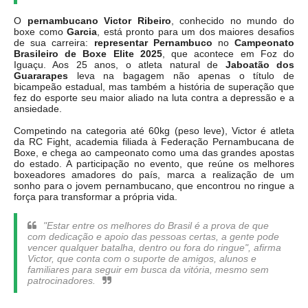
O
pernambucano Victor Ribeiro
, conhecido no mundo do
boxe como
Garcia
, está pronto para um dos maiores desafios
de sua carreira:
representar Pernambuco
no
Campeonato
Brasileiro de Boxe Elite 2025
, que acontece em Foz do
Iguaçu. Aos 25 anos, o atleta natural de
Jaboatão dos
Guararapes
leva na bagagem não apenas o título de
bicampeão estadual, mas também a história de superação que
fez do esporte seu maior aliado na luta contra a depressão e a
ansiedade.
Competindo na categoria até 60kg (peso leve), Victor é atleta
da RC Fight, academia filiada à Federação Pernambucana de
Boxe, e chega ao campeonato como uma das grandes apostas
do estado. A participação no evento, que reúne os melhores
boxeadores amadores do país, marca a realização de um
sonho para o jovem pernambucano, que encontrou no ringue a
força para transformar a própria vida.
"Estar entre os melhores do Brasil é a prova de que
com dedicação e apoio das pessoas certas, a gente pode
vencer qualquer batalha, dentro ou fora do ringue", afirma
Victor, que conta com o suporte de amigos, alunos e
familiares para seguir em busca da vitória, mesmo sem
patrocinadores.