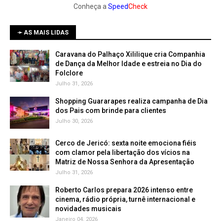
Conheça a
Speed
Check
➛ AS MAIS LIDAS
Caravana do Palhaço Xililique cria Companhia
de Dança da Melhor Idade e estreia no Dia do
Folclore
Julho 31, 2026
Shopping Guararapes realiza campanha de Dia
dos Pais com brinde para clientes
Julho 30, 2026
Cerco de Jericó: sexta noite emociona fiéis
com clamor pela libertação dos vícios na
Matriz de Nossa Senhora da Apresentação
Julho 31, 2026
Roberto Carlos prepara 2026 intenso entre
cinema, rádio própria, turnê internacional e
novidades musicais
Janeiro 04, 2026