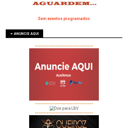
Sem eventos programados
➛ ANUNCIE AQUI
----------------------------------
----------------------------------
----------------------------------