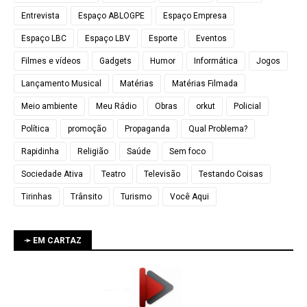
Entrevista
Espaço ABLOGPE
Espaço Empresa
Espaço LBC
Espaço LBV
Esporte
Eventos
Filmes e vídeos
Gadgets
Humor
Informática
Jogos
Lançamento Musical
Matérias
Matérias Filmada
Meio ambiente
Meu Rádio
Obras
orkut
Policial
Política
promoção
Propaganda
Qual Problema?
Rapidinha
Religião
Saúde
Sem foco
Sociedade Ativa
Teatro
Televisão
Testando Coisas
Tirinhas
Trânsito
Turismo
Você Aqui
➛ EM CARTAZ