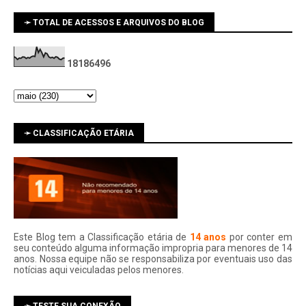
➛ TOTAL DE ACESSOS E ARQUIVOS DO BLOG
1
8
1
8
6
4
9
6
➛ CLASSIFICAÇÃO ETÁRIA
Este Blog tem a Classificação etária de
14 anos
por conter em
seu conteúdo alguma informação impropria para menores de 14
anos. Nossa equipe não se responsabiliza por eventuais uso das
notí­cias aqui veiculadas pelos menores.
➛ TESTE SUA CONEXÃO