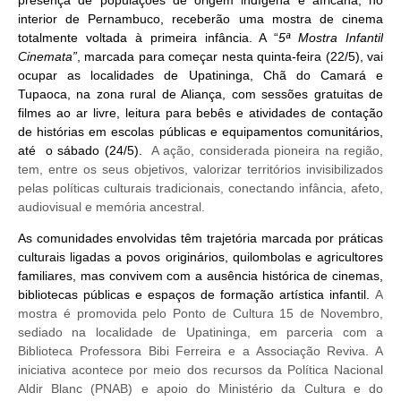
presença de populações de origem indígena e africana, no
interior de Pernambuco, receberão uma mostra de cinema
totalmente voltada à primeira infância. A “
5ª Mostra Infantil
Cinemata”
, marcada para começar nesta quinta-feira (22/5), vai
ocupar as localidades de Upatininga, Chã do Camará e
Tupaoca, na zona rural de Aliança, com sessões gratuitas de
filmes ao ar livre, leitura para bebês e atividades de contação
de histórias em escolas públicas e equipamentos comunitários,
até o sábado (24/5).
A ação, considerada pioneira na região,
tem, entre os seus objetivos, valorizar territórios invisibilizados
pelas políticas culturais tradicionais, conectando infância, afeto,
audiovisual e memória ancestral.
As comunidades envolvidas têm trajetória marcada por práticas
culturais ligadas a povos originários, quilombolas e agricultores
familiares, mas convivem com a ausência histórica de cinemas,
bibliotecas públicas e espaços de formação artística infantil.
A
mostra é promovida pelo Ponto de Cultura 15 de Novembro,
sediado na localidade de Upatininga, em parceria com a
Biblioteca Professora Bibi Ferreira e a Associação Reviva. A
iniciativa acontece por meio dos recursos da Política Nacional
Aldir Blanc (PNAB) e apoio do Ministério da Cultura e do