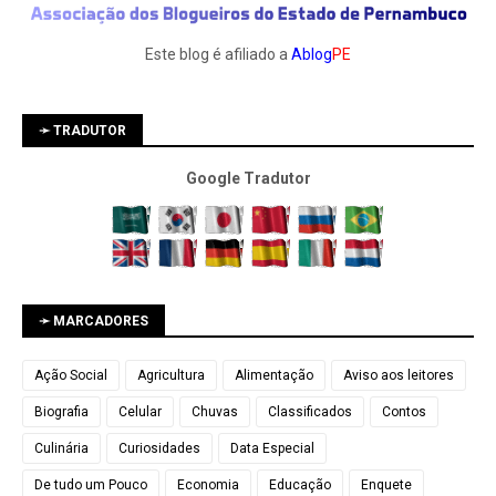
Este blog é afiliado a
Ablog
PE
➛ TRADUTOR
Google Tradutor
➛ MARCADORES
Ação Social
Agricultura
Alimentação
Aviso aos leitores
Biografia
Celular
Chuvas
Classificados
Contos
Culinária
Curiosidades
Data Especial
De tudo um Pouco
Economia
Educação
Enquete