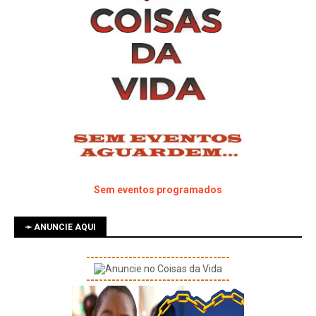
Sem eventos programados
➛ ANUNCIE AQUI
----------------------------------
----------------------------------