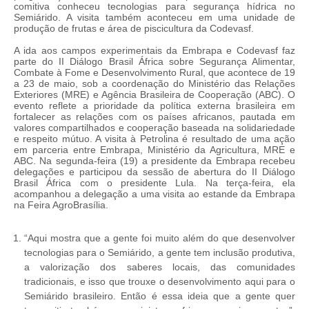
comitiva conheceu tecnologias para segurança hídrica no
Semiárido. A visita também aconteceu em uma unidade de
produção de frutas e área de piscicultura da Codevasf.
A ida aos campos experimentais da Embrapa e Codevasf faz
parte do II Diálogo Brasil África sobre Segurança Alimentar,
Combate à Fome e Desenvolvimento Rural, que acontece de 19
a 23 de maio, sob a coordenação do Ministério das Relações
Exteriores (MRE) e Agência Brasileira de Cooperação (ABC). O
evento reflete a prioridade da política externa brasileira em
fortalecer as relações com os países africanos, pautada em
valores compartilhados e cooperação baseada na solidariedade
e respeito mútuo. A visita à Petrolina é resultado de uma ação
em parceria entre Embrapa, Ministério da Agricultura, MRE e
ABC. Na segunda-feira (19) a presidente da Embrapa recebeu
delegações e participou da sessão de abertura do II Diálogo
Brasil África com o presidente Lula. Na terça-feira, ela
acompanhou a delegação a uma visita ao estande da Embrapa
na Feira AgroBrasília.
“Aqui mostra que a gente foi muito além do que desenvolver
tecnologias para o Semiárido, a gente tem inclusão produtiva,
a valorização dos saberes locais, das comunidades
tradicionais, e isso que trouxe o desenvolvimento aqui para o
Semiárido brasileiro. Então é essa ideia que a gente quer