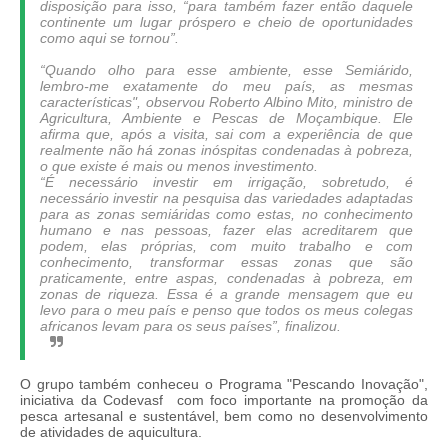
disposição para isso, “para também fazer então daquele
continente um lugar próspero e cheio de oportunidades
como aqui se tornou”.
“Quando olho para esse ambiente, esse Semiárido,
lembro-me exatamente do meu país, as mesmas
características", observou Roberto Albino Mito, ministro de
Agricultura, Ambiente e Pescas de Moçambique. Ele
afirma que, após a visita, sai com a experiência de que
realmente não há zonas inóspitas condenadas à pobreza,
o que existe é mais ou menos investimento.
“É necessário investir em irrigação, sobretudo, é
necessário investir na pesquisa das variedades adaptadas
para as zonas semiáridas como estas, no conhecimento
humano e nas pessoas, fazer elas acreditarem que
podem, elas próprias, com muito trabalho e com
conhecimento, transformar essas zonas que são
praticamente, entre aspas, condenadas à pobreza, em
zonas de riqueza. Essa é a grande mensagem que eu
levo para o meu país e penso que todos os meus colegas
africanos levam para os seus países”, finalizou.
O grupo também conheceu o Programa "Pescando Inovação",
iniciativa da Codevasf com foco importante na promoção da
pesca artesanal e sustentável, bem como no desenvolvimento
de atividades de aquicultura.