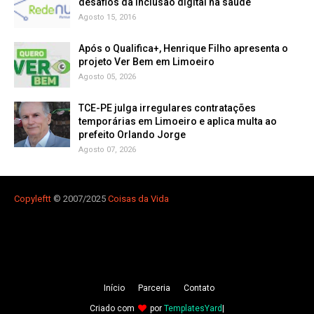
Agosto 15, 2016
Após o Qualifica+, Henrique Filho apresenta o
projeto Ver Bem em Limoeiro
Agosto 05, 2026
TCE-PE julga irregulares contratações
temporárias em Limoeiro e aplica multa ao
prefeito Orlando Jorge
Agosto 07, 2026
Copyleft
t
© 2007/2025
Coisas da Vida
Iní­cio
Parceria
Contato
Criado com
por
TemplatesYard
|