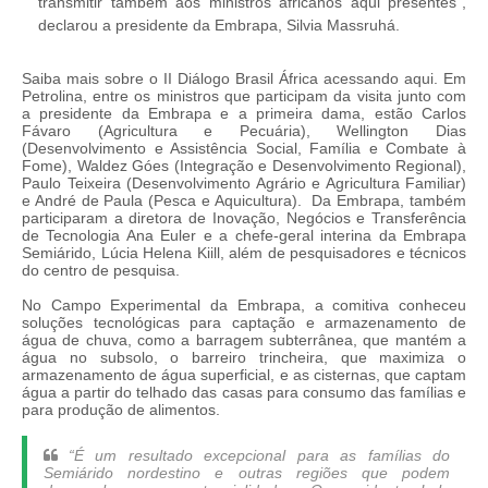
transmitir também aos ministros africanos aqui presentes”,
declarou a presidente da Embrapa, Silvia Massruhá.
Saiba mais sobre o II Diálogo Brasil África acessando aqui. Em
Petrolina, entre os ministros que participam da visita junto com
a presidente da Embrapa e a primeira dama, estão Carlos
Fávaro (Agricultura e Pecuária), Wellington Dias
(Desenvolvimento e Assistência Social, Família e Combate à
Fome), Waldez Góes (Integração e Desenvolvimento Regional),
Paulo Teixeira (Desenvolvimento Agrário e Agricultura Familiar)
e André de Paula (Pesca e Aquicultura). Da Embrapa, também
participaram a diretora de Inovação, Negócios e Transferência
de Tecnologia Ana Euler e a chefe-geral interina da Embrapa
Semiárido, Lúcia Helena Kiill, além de pesquisadores e técnicos
do centro de pesquisa.
No Campo Experimental da Embrapa, a comitiva conheceu
soluções tecnológicas para captação e armazenamento de
água de chuva, como a barragem subterrânea, que mantém a
água no subsolo, o barreiro trincheira, que maximiza o
armazenamento de água superficial, e as cisternas, que captam
água a partir do telhado das casas para consumo das famílias e
para produção de alimentos.
“É um resultado excepcional para as famílias do
Semiárido nordestino e outras regiões que podem