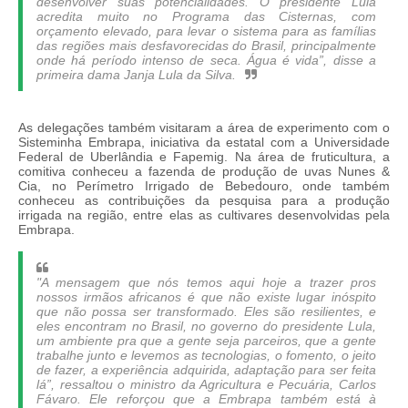
desenvolver suas potencialidades. O presidente Lula
acredita muito no Programa das Cisternas, com
orçamento elevado, para levar o sistema para as famílias
das regiões mais desfavorecidas do Brasil, principalmente
onde há período intenso de seca. Água é vida”, disse a
primeira dama Janja Lula da Silva.
As delegações também visitaram a área de experimento com o
Sisteminha Embrapa, iniciativa da estatal com a Universidade
Federal de Uberlândia e Fapemig. Na área de fruticultura, a
comitiva conheceu a fazenda de produção de uvas Nunes &
Cia, no Perímetro Irrigado de Bebedouro, onde também
conheceu as contribuições da pesquisa para a produção
irrigada na região, entre elas as cultivares desenvolvidas pela
Embrapa.
"A mensagem que nós temos aqui hoje a trazer pros
nossos irmãos africanos é que não existe lugar inóspito
que não possa ser transformado. Eles são resilientes, e
eles encontram no Brasil, no governo do presidente Lula,
um ambiente pra que a gente seja parceiros, que a gente
trabalhe junto e levemos as tecnologias, o fomento, o jeito
de fazer, a experiência adquirida, adaptação para ser feita
lá”, ressaltou o ministro da Agricultura e Pecuária, Carlos
Fávaro. Ele reforçou que a Embrapa também está à