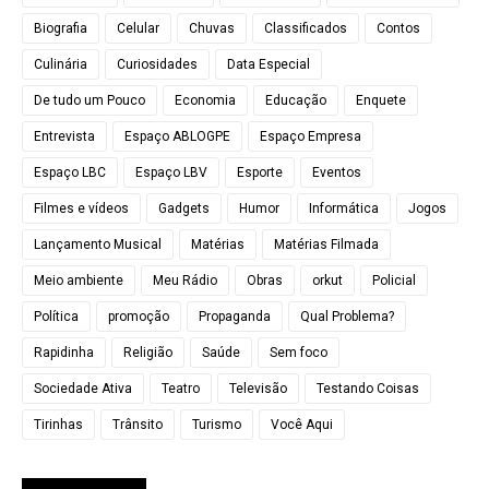
Biografia
Celular
Chuvas
Classificados
Contos
Culinária
Curiosidades
Data Especial
De tudo um Pouco
Economia
Educação
Enquete
Entrevista
Espaço ABLOGPE
Espaço Empresa
Espaço LBC
Espaço LBV
Esporte
Eventos
Filmes e vídeos
Gadgets
Humor
Informática
Jogos
Lançamento Musical
Matérias
Matérias Filmada
Meio ambiente
Meu Rádio
Obras
orkut
Policial
Política
promoção
Propaganda
Qual Problema?
Rapidinha
Religião
Saúde
Sem foco
Sociedade Ativa
Teatro
Televisão
Testando Coisas
Tirinhas
Trânsito
Turismo
Você Aqui