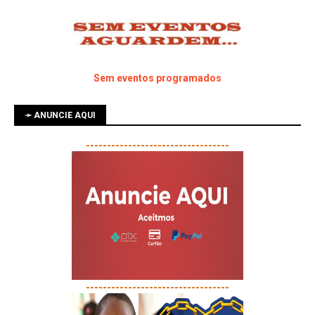
Sem eventos programados
➛ ANUNCIE AQUI
----------------------------------
----------------------------------