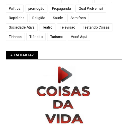
Política
promoção
Propaganda
Qual Problema?
Rapidinha
Religião
Saúde
Sem foco
Sociedade Ativa
Teatro
Televisão
Testando Coisas
Tirinhas
Trânsito
Turismo
Você Aqui
➛ EM CARTAZ