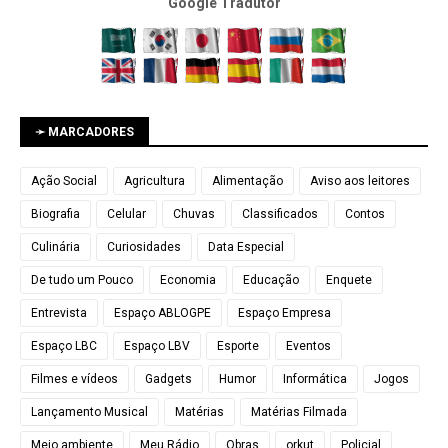
Google Tradutor
➛ MARCADORES
Ação Social
Agricultura
Alimentação
Aviso aos leitores
Biografia
Celular
Chuvas
Classificados
Contos
Culinária
Curiosidades
Data Especial
De tudo um Pouco
Economia
Educação
Enquete
Entrevista
Espaço ABLOGPE
Espaço Empresa
Espaço LBC
Espaço LBV
Esporte
Eventos
Filmes e vídeos
Gadgets
Humor
Informática
Jogos
Lançamento Musical
Matérias
Matérias Filmada
Meio ambiente
Meu Rádio
Obras
orkut
Policial