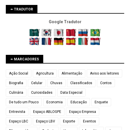
➛ TRADUTOR
Google Tradutor
➛ MARCADORES
Ação Social
Agricultura
Alimentação
Aviso aos leitores
Biografia
Celular
Chuvas
Classificados
Contos
Culinária
Curiosidades
Data Especial
De tudo um Pouco
Economia
Educação
Enquete
Entrevista
Espaço ABLOGPE
Espaço Empresa
Espaço LBC
Espaço LBV
Esporte
Eventos