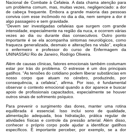
Nacional de Combate à Cefaleia. A data chama atenção para
um problema comum, mas, muitas vezes, negligenciado: a dor
de cabeça frequente. Embora a grande maioria das pessoas
conviva com esse incômodo no dia a dia, nem sempre a dor é
algo passageiro e sem gravidade.
“Devem ser investigadas cefaleias que surgem com grande
intensidade, especialmente na região da nuca, e ocorrem várias
vezes ao dia ou durante dias consecutivos. Outro ponto
importante é se ela acompanha sintomas neurológicos, como
fraqueza generalizada, desmaio e alterações na visão”, explica
o enfermeiro e professor do curso de Enfermagem da
UNINASSAU Rio de Janeiro, Rodrigo Oliveira.
Além de causas clínicas, fatores emocionais também costumam
estar por trás do problema. O estresse é um dos principais
gatilhos. “As tensões do cotidiano podem liberar substâncias em
nosso corpo que atuam no cérebro, produzindo, por
consequência, a cefaleia”, afirma. Por isso, é fundamental
observar o contexto emocional quando a dor aparece e buscar
apoio de profissionais capacitados, especialmente se houver
outros sinais de sofrimento psíquico.
Para prevenir o surgimento das dores, manter uma rotina
equilibrada é essencial. Isso inclui sono de qualidade,
alimentação adequada, boa hidratação, prática regular de
atividades físicas e controle da pressão arterial. Além disso,
conhecer o próprio corpo pode ajudar a identificar gatilhos
específicos. É importante perceber, por exemplo, se a dor