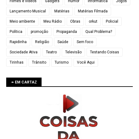
Filmes e vídeos
Gadgets
Humor
Informática
Jogos
Lançamento Musical
Matérias
Matérias Filmada
Meio ambiente
Meu Rádio
Obras
orkut
Policial
Política
promoção
Propaganda
Qual Problema?
Rapidinha
Religião
Saúde
Sem foco
Sociedade Ativa
Teatro
Televisão
Testando Coisas
Tirinhas
Trânsito
Turismo
Você Aqui
➛ EM CARTAZ