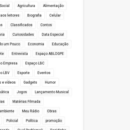
Social
Agricultura
Alimentação
 aos leitores
Biografia
Celular
as
Classificados
Contos
ria
Curiosidades
Data Especial
do um Pouco
Economia
Educação
te
Entrevista
Espaço ABLOGPE
ço Empresa
Espaço LBC
o LBV
Esporte
Eventos
s e vídeos
Gadgets
Humor
mática
Jogos
Lançamento Musical
ias
Matérias Filmada
ambiente
Meu Rádio
Obras
Policial
Política
promoção