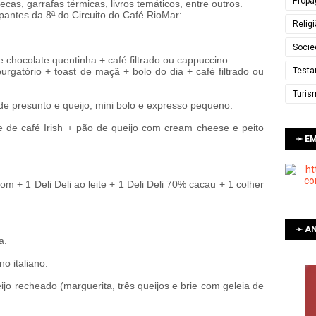
Propa
ecas, garrafas térmicas, livros temáticos, entre outros.
ipantes da 8ª do Circuito do Café RioMar:
Relig
Socie
chocolate quentinha + café filtrado ou cappuccino.
Testa
gatório + toast de maçã + bolo do dia + café filtrado ou
Turis
 de presunto e queijo, mini bolo e expresso pequeno.
 de café Irish + pão de queijo com cream cheese e peito
➛ E
 + 1 Deli Deli ao leite + 1 Deli Deli 70% cacau + 1 colher
➛ AN
a.
o italiano.
jo recheado (marguerita, três queijos e brie com geleia de