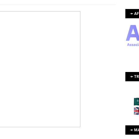
➛ AF
➛ T
➛ M