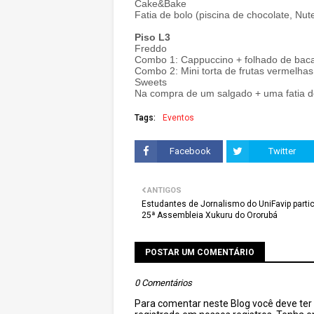
Cake&Bake
Fatia de bolo (piscina de chocolate, Nut
Piso L3
Freddo
Combo 1: Cappuccino + folhado de baca
Combo 2: Mini torta de frutas vermelha
Sweets
Na compra de um salgado + uma fatia de
Tags:
Eventos
Facebook
Twitter
ANTIGOS
Estudantes de Jornalismo do UniFavip parti
25ª Assembleia Xukuru do Ororubá
POSTAR UM COMENTÁRIO
0 Comentários
Para comentar neste Blog você deve ter c