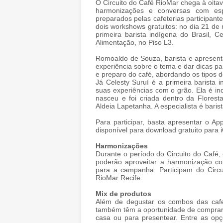
O Circuito do Café RioMar chega à oitav
harmonizações e conversas com esp
preparados pelas cafeterias participant
dois workshows gratuitos: no dia 21 d
primeira barista indígena do Brasil,
Alimentação, no Piso L3.
Romoaldo de Souza, barista e apresent
experiência sobre o tema e dar dicas 
e preparo do café, abordando os tipos d
Já Celesty Suruí é a primeira barista 
suas experiências com o grão. Ela é ind
nasceu e foi criada dentro da Florest
Aldeia Lapetanha. A especialista é baris
Para participar, basta apresentar o App
disponível para download gratuito para 
Harmonizações
Durante o período do Circuito do Café,
poderão aproveitar a harmonização c
para a campanha. Participam do Circu
RioMar Recife.
Mix de produtos
Além de degustar os combos das cafe
também têm a oportunidade de comprar d
casa ou para presentear. Entre as op