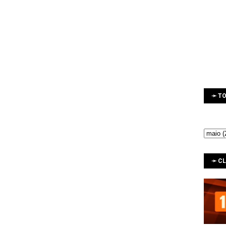
➛ TO
➛ C