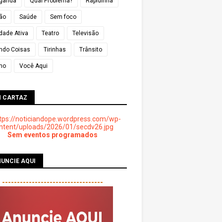
ganda
Qual Problema?
Rapidinha
ião
Saúde
Sem foco
dade Ativa
Teatro
Televisão
ndo Coisas
Tirinhas
Trânsito
mo
Você Aqui
M CARTAZ
Sem eventos programados
UNCIE AQUI
----------------------------------