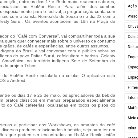
a edição, entre os dias 17 e 25 de maio, reunindo sabores,
Ação 
ecialistas no RioMar Recife. Para além dos combos
es especialmente para o festival, a programação conta com
e maio com o barista Romoaldo de Souza e no dia 22 com a
Aviso
 Celesty Suruí. Os eventos acontecem às 19h na Praça de
Chuv
ador do “Café com Conversa”, vai compartilhar toda a sua
Culiná
para quem quer conhecer mais sobre o universo de consumo
e grãos, de cafés e experiências, entre outros assuntos.
De tu
indígena do Brasil e vai conversar com o público sobre as
ígena do povo Paiter Suruí, cafeicultora e barista. Celesty
Enque
a Amazônica, no território indígena Sete de Setembro da
ta do projeto Tribos.
Espa
 do RioMar Recife instalado no celular. O aplicativo está
Espaç
iOS e Android.
Filme
 entre os dias 17 e 25 de maio, os apreciadores da bebida
Infor
om pratos clássicos em menus preparados especialmente
ito do Café cafeterias localizadas em todos os pisos do
Matér
Meio 
terias e participar dos Workshows, os amantes do café
orkut
iversos produtos relacionados à bebida, seja para ter em
ções que podem ser encontradas no RioMar Recife estão