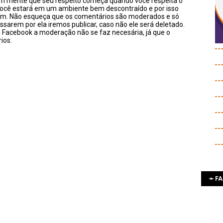
em mente que seu respeito começa quando você respeita o
você estará em um ambiente bem descontraído e por isso
sim. Não esqueça que os comentários são moderados e só
ssarem por ela iremos publicar, caso não ele será deletado.
u Facebook a moderação não se faz necesária, já que o
ios.
--
--
--
--
--
--
--
➛ F