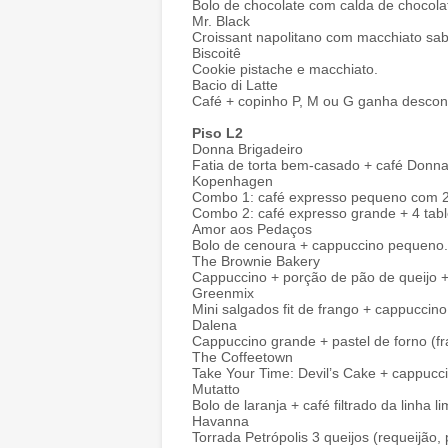
Bolo de chocolate com calda de chocola
Mr. Black
Croissant napolitano com macchiato sab
Biscoitê
Cookie pistache e macchiato.
Bacio di Latte
Café + copinho P, M ou G ganha descon
Piso L2
Donna Brigadeiro
Fatia de torta bem-casado + café Donna
Kopenhagen
Combo 1: café expresso pequeno com 2 
Combo 2: café expresso grande + 4 tabl
Amor aos Pedaços
Bolo de cenoura + cappuccino pequeno.
The Brownie Bakery
Cappuccino + porção de pão de queijo + 
Greenmix
Mini salgados fit de frango + cappuccino
Dalena
Cappuccino grande + pastel de forno (fr
The Coffeetown
Take Your Time: Devil’s Cake + cappucci
Mutatto
Bolo de laranja + café filtrado da linha 
Havanna
Torrada Petrópolis 3 queijos (requeijã