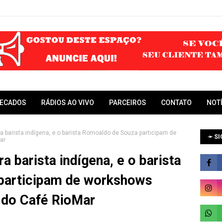
RECADOS
RÁDIOS AO VIVO
PARCEIROS
CONTATO
NOT
ra barista indígena, e o barista Romoaldo de Souza participam de
➛ SI
ar
ra barista indígena, e o barista
participam de workshows
o do Café RioMar