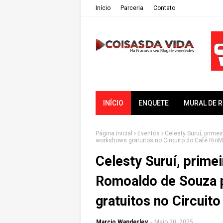
Iní­cio
Parceria
Contato
INÍCIO
ENQUETE
MURAL DE 
Página inicial
Eventos
Celesty Suruí, primei
workshows gratuitos no Circuito do Café RioM
Celesty Suruí, primei
Romoaldo de Souza 
gratuitos no Circuit
Marcio Wanderley
-
Maio 20, 2025