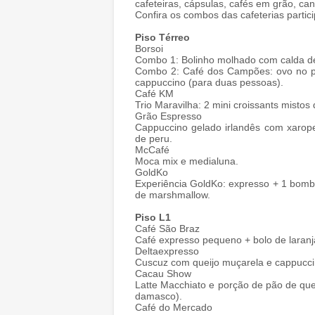
cafeteiras, cápsulas, cafés em grão, can
Confira os combos das cafeterias partic
Piso Térreo
Borsoi
Combo 1: Bolinho molhado com calda de 
Combo 2: Café dos Campões: ovo no pur
cappuccino (para duas pessoas).
Café KM
Trio Maravilha: 2 mini croissants mistos
Grão Espresso
Cappuccino gelado irlandês com xarope
de peru.
McCafé
Moca mix e medialuna.
GoldKo
Experiência GoldKo: expresso + 1 bombom
de marshmallow.
Piso L1
Café São Braz
Café expresso pequeno + bolo de laranj
Deltaexpresso
Cuscuz com queijo muçarela e cappuccin
Cacau Show
Latte Macchiato e porção de pão de quei
damasco).
Café do Mercado