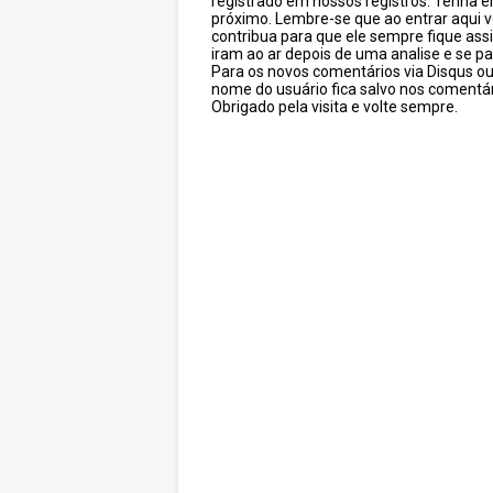
registrado em nossos registros. Tenha 
próximo. Lembre-se que ao entrar aqui 
contribua para que ele sempre fique as
iram ao ar depois de uma analise e se pa
Para os novos comentários via Disqus o
nome do usuário fica salvo nos comentár
Obrigado pela visita e volte sempre.