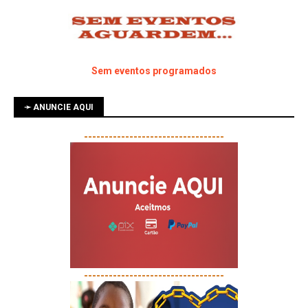
Sem eventos programados
➛ ANUNCIE AQUI
----------------------------------
----------------------------------