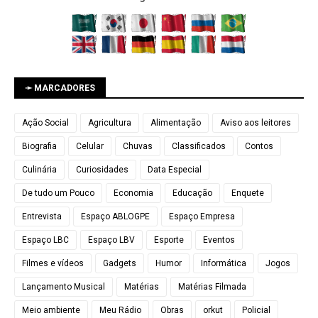
➛ MARCADORES
Ação Social
Agricultura
Alimentação
Aviso aos leitores
Biografia
Celular
Chuvas
Classificados
Contos
Culinária
Curiosidades
Data Especial
De tudo um Pouco
Economia
Educação
Enquete
Entrevista
Espaço ABLOGPE
Espaço Empresa
Espaço LBC
Espaço LBV
Esporte
Eventos
Filmes e vídeos
Gadgets
Humor
Informática
Jogos
Lançamento Musical
Matérias
Matérias Filmada
Meio ambiente
Meu Rádio
Obras
orkut
Policial