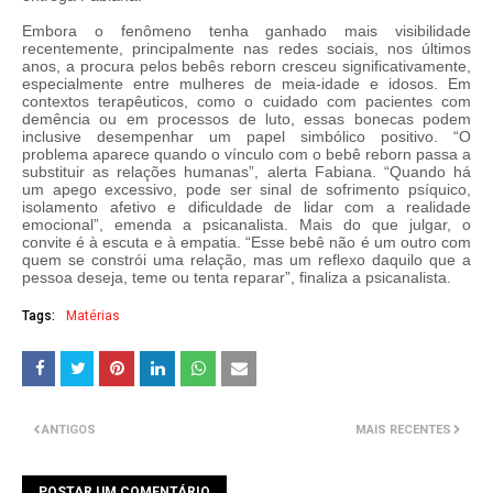
Embora o fenômeno tenha ganhado mais visibilidade
recentemente, principalmente nas redes sociais, nos últimos
anos, a procura pelos bebês reborn cresceu significativamente,
especialmente entre mulheres de meia-idade e idosos. Em
contextos terapêuticos, como o cuidado com pacientes com
demência ou em processos de luto, essas bonecas podem
inclusive desempenhar um papel simbólico positivo. “O
problema aparece quando o vínculo com o bebê reborn passa a
substituir as relações humanas”, alerta Fabiana. “Quando há
um apego excessivo, pode ser sinal de sofrimento psíquico,
isolamento afetivo e dificuldade de lidar com a realidade
emocional”, emenda a psicanalista. Mais do que julgar, o
convite é à escuta e à empatia. “Esse bebê não é um outro com
quem se constrói uma relação, mas um reflexo daquilo que a
pessoa deseja, teme ou tenta reparar”, finaliza a psicanalista.
Tags:
Matérias
ANTIGOS
MAIS RECENTES
POSTAR UM COMENTÁRIO