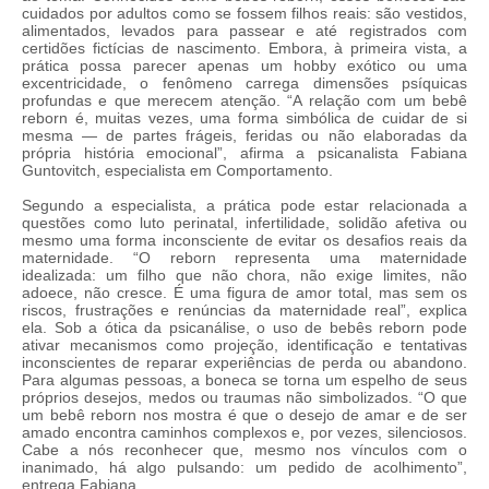
cuidados por adultos como se fossem filhos reais: são vestidos,
alimentados, levados para passear e até registrados com
certidões fictícias de nascimento. Embora, à primeira vista, a
prática possa parecer apenas um hobby exótico ou uma
excentricidade, o fenômeno carrega dimensões psíquicas
profundas e que merecem atenção. “A relação com um bebê
reborn é, muitas vezes, uma forma simbólica de cuidar de si
mesma — de partes frágeis, feridas ou não elaboradas da
própria história emocional”, afirma a psicanalista Fabiana
Guntovitch, especialista em Comportamento.
Segundo a especialista, a prática pode estar relacionada a
questões como luto perinatal, infertilidade, solidão afetiva ou
mesmo uma forma inconsciente de evitar os desafios reais da
maternidade. “O reborn representa uma maternidade
idealizada: um filho que não chora, não exige limites, não
adoece, não cresce. É uma figura de amor total, mas sem os
riscos, frustrações e renúncias da maternidade real”, explica
ela. Sob a ótica da psicanálise, o uso de bebês reborn pode
ativar mecanismos como projeção, identificação e tentativas
inconscientes de reparar experiências de perda ou abandono.
Para algumas pessoas, a boneca se torna um espelho de seus
próprios desejos, medos ou traumas não simbolizados. “O que
um bebê reborn nos mostra é que o desejo de amar e de ser
amado encontra caminhos complexos e, por vezes, silenciosos.
Cabe a nós reconhecer que, mesmo nos vínculos com o
inanimado, há algo pulsando: um pedido de acolhimento”,
entrega Fabiana.