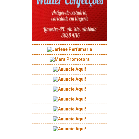
-----------------------------------------
-----------------------------------------
-----------------------------------------
-----------------------------------------
-----------------------------------------
-----------------------------------------
-----------------------------------------
-----------------------------------------
-----------------------------------------