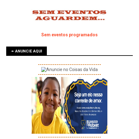
Sem eventos programados
➛ ANUNCIE AQUI
----------------------------------
----------------------------------
----------------------------------