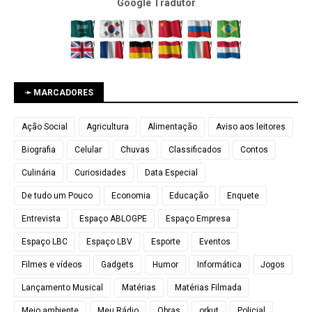
Google Tradutor
➛ MARCADORES
Ação Social
Agricultura
Alimentação
Aviso aos leitores
Biografia
Celular
Chuvas
Classificados
Contos
Culinária
Curiosidades
Data Especial
De tudo um Pouco
Economia
Educação
Enquete
Entrevista
Espaço ABLOGPE
Espaço Empresa
Espaço LBC
Espaço LBV
Esporte
Eventos
Filmes e vídeos
Gadgets
Humor
Informática
Jogos
Lançamento Musical
Matérias
Matérias Filmada
Meio ambiente
Meu Rádio
Obras
orkut
Policial