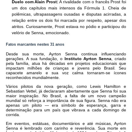
Duelo com Alain Prost:
A rivalidade com o francês Prost foi
um dos capítulos mais intensos da Fórmula 1. Cheia de
polêmicas, ultrapassagens ousadas e disputas acirradas, a
relação entre os dois foi marcada por respeito, apesar dos
atritos. Curiosamente, Prost estava no pódio e participou do
velório de Senna, emocionado.
Fatos marcantes nestes 31 anos
Desde sua morte, Ayrton Senna continua influenciando
gerações. A sua fundação, o
Instituto Ayrton Senna
, criado
pela família, atua há décadas em projetos educacionais que
impactam milhões de crianças e jovens pelo Brasil. Seu
capacete amarelo e sua voz calma tornaram-se ícones
reconhecidos mundialmente.
Vários pilotos da nova geração, como Lewis Hamilton e
Sebastian Vettel, já declararam abertamente que Senna foi sua
maior inspiração. No Brasil, a falta de um novo campeão
mundial só reforça a importância de sua figura. Senna não era
apenas um piloto — era símbolo de esperança, garra e
determinação para um país que vibrava a cada domingo de
corrida.
Em eventos, estátuas, documentários e até músicas, Ayrton
Senna é lembrado com carinho e reverência. Sua morte em