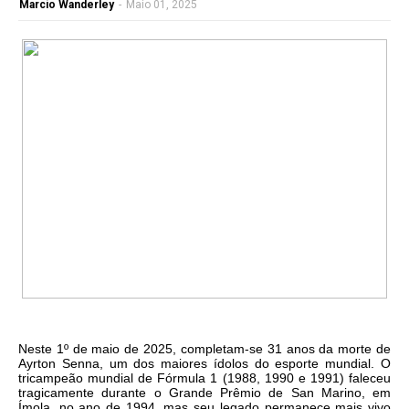
Marcio Wanderley
-
Maio 01, 2025
Neste 1º de maio de 2025, completam-se 31 anos da morte de
Ayrton Senna, um dos maiores ídolos do esporte mundial. O
tricampeão mundial de Fórmula 1 (1988, 1990 e 1991) faleceu
tragicamente durante o Grande Prêmio de San Marino, em
Ímola, no ano de 1994, mas seu legado permanece mais vivo