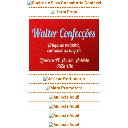
-----------------------------------------
-----------------------------------------
-----------------------------------------
-----------------------------------------
-----------------------------------------
-----------------------------------------
-----------------------------------------
-----------------------------------------