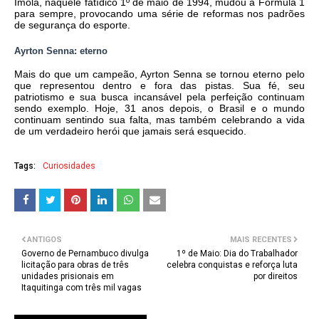
Ímola, naquele fatídico 1º de maio de 1994, mudou a Fórmula 1
para sempre, provocando uma série de reformas nos padrões
de segurança do esporte.
Ayrton Senna: eterno
Mais do que um campeão, Ayrton Senna se tornou eterno pelo
que representou dentro e fora das pistas. Sua fé, seu
patriotismo e sua busca incansável pela perfeição continuam
sendo exemplo. Hoje, 31 anos depois, o Brasil e o mundo
continuam sentindo sua falta, mas também celebrando a vida
de um verdadeiro herói que jamais será esquecido.
Tags:
Curiosidades
ANTIGOS
MAIS RECENTES
Governo de Pernambuco divulga
1º de Maio: Dia do Trabalhador
licitação para obras de três
celebra conquistas e reforça luta
unidades prisionais em
por direitos
Itaquitinga com três mil vagas