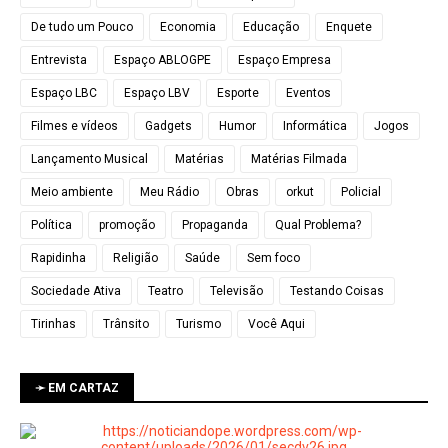
De tudo um Pouco
Economia
Educação
Enquete
Entrevista
Espaço ABLOGPE
Espaço Empresa
Espaço LBC
Espaço LBV
Esporte
Eventos
Filmes e vídeos
Gadgets
Humor
Informática
Jogos
Lançamento Musical
Matérias
Matérias Filmada
Meio ambiente
Meu Rádio
Obras
orkut
Policial
Política
promoção
Propaganda
Qual Problema?
Rapidinha
Religião
Saúde
Sem foco
Sociedade Ativa
Teatro
Televisão
Testando Coisas
Tirinhas
Trânsito
Turismo
Você Aqui
➛ EM CARTAZ