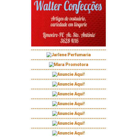
-----------------------------------------
-----------------------------------------
-----------------------------------------
-----------------------------------------
-----------------------------------------
-----------------------------------------
-----------------------------------------
-----------------------------------------
-----------------------------------------