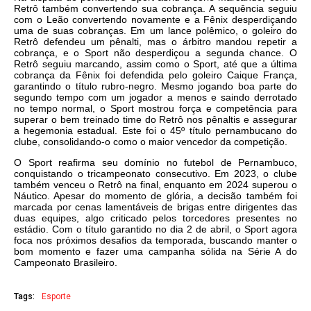
Retrô também convertendo sua cobrança. A sequência seguiu
com o Leão convertendo novamente e a Fênix desperdiçando
uma de suas cobranças. Em um lance polêmico, o goleiro do
Retrô defendeu um pênalti, mas o árbitro mandou repetir a
cobrança, e o Sport não desperdiçou a segunda chance. O
Retrô seguiu marcando, assim como o Sport, até que a última
cobrança da Fênix foi defendida pelo goleiro Caique França,
garantindo o título rubro-negro. Mesmo jogando boa parte do
segundo tempo com um jogador a menos e saindo derrotado
no tempo normal, o Sport mostrou força e competência para
superar o bem treinado time do Retrô nos pênaltis e assegurar
a hegemonia estadual. Este foi o 45º título pernambucano do
clube, consolidando-o como o maior vencedor da competição.
O Sport reafirma seu domínio no futebol de Pernambuco,
conquistando o tricampeonato consecutivo. Em 2023, o clube
também venceu o Retrô na final, enquanto em 2024 superou o
Náutico. Apesar do momento de glória, a decisão também foi
marcada por cenas lamentáveis de brigas entre dirigentes das
duas equipes, algo criticado pelos torcedores presentes no
estádio. Com o título garantido no dia 2 de abril, o Sport agora
foca nos próximos desafios da temporada, buscando manter o
bom momento e fazer uma campanha sólida na Série A do
Campeonato Brasileiro.
Tags:
Esporte