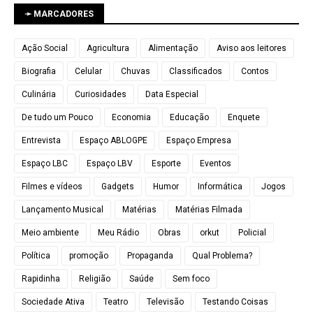
➛ MARCADORES
Ação Social
Agricultura
Alimentação
Aviso aos leitores
Biografia
Celular
Chuvas
Classificados
Contos
Culinária
Curiosidades
Data Especial
De tudo um Pouco
Economia
Educação
Enquete
Entrevista
Espaço ABLOGPE
Espaço Empresa
Espaço LBC
Espaço LBV
Esporte
Eventos
Filmes e vídeos
Gadgets
Humor
Informática
Jogos
Lançamento Musical
Matérias
Matérias Filmada
Meio ambiente
Meu Rádio
Obras
orkut
Policial
Política
promoção
Propaganda
Qual Problema?
Rapidinha
Religião
Saúde
Sem foco
Sociedade Ativa
Teatro
Televisão
Testando Coisas