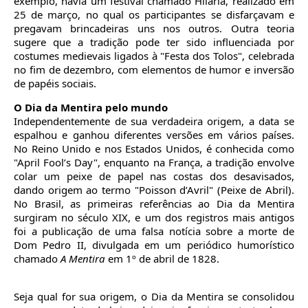
exemplo, havia um festival chamado Hilaria, realizado em
25 de março, no qual os participantes se disfarçavam e
pregavam brincadeiras uns nos outros. Outra teoria
sugere que a tradição pode ter sido influenciada por
costumes medievais ligados à "Festa dos Tolos", celebrada
no fim de dezembro, com elementos de humor e inversão
de papéis sociais.
O Dia da Mentira pelo mundo
Independentemente de sua verdadeira origem, a data se
espalhou e ganhou diferentes versões em vários países.
No Reino Unido e nos Estados Unidos, é conhecida como
"April Fool’s Day", enquanto na França, a tradição envolve
colar um peixe de papel nas costas dos desavisados,
dando origem ao termo "Poisson d’Avril" (Peixe de Abril).
No Brasil, as primeiras referências ao Dia da Mentira
surgiram no século XIX, e um dos registros mais antigos
foi a publicação de uma falsa notícia sobre a morte de
Dom Pedro II, divulgada em um periódico humorístico
chamado
A Mentira
em 1º de abril de 1828.
Seja qual for sua origem, o Dia da Mentira se consolidou