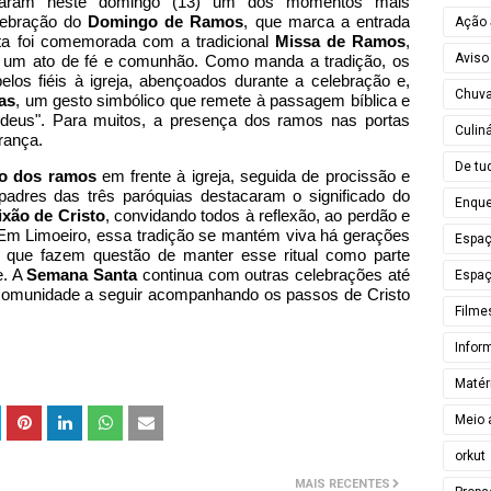
iaram neste domingo (13) um dos momentos mais
elebração do
Domingo de Ramos
, que marca a entrada
Ação 
ata foi comemorada com a tradicional
Missa de Ramos
,
Aviso
em um ato de fé e comunhão. Como manda a tradição, os
los fiéis à igreja, abençoados durante a celebração e,
Chuv
as
, um gesto simbólico que remete à passagem bíblica e
udeus". Para muitos, a presença dos ramos nas portas
Culiná
rança.
De tu
o dos ramos
em frente à igreja, seguida de procissão e
padres das três paróquias destacaram o significado do
Enque
ixão de Cristo
, convidando todos à reflexão, ao perdão e
. Em Limoeiro, essa tradição se mantém viva há gerações
Espa
que fazem questão de manter esse ritual como parte
e. A
Semana Santa
continua com outras celebrações até
Espaç
comunidade a seguir acompanhando os passos de Cristo
Filme
Infor
Matér
Meio 
orkut
MAIS RECENTES