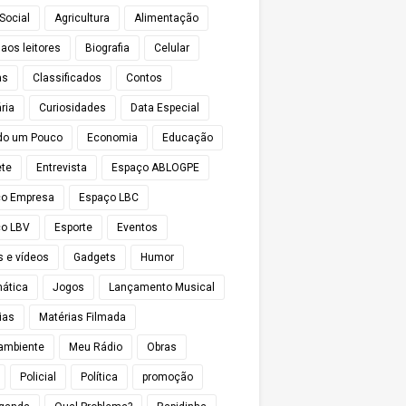
Social
Agricultura
Alimentação
 aos leitores
Biografia
Celular
as
Classificados
Contos
ria
Curiosidades
Data Especial
do um Pouco
Economia
Educação
te
Entrevista
Espaço ABLOGPE
ço Empresa
Espaço LBC
o LBV
Esporte
Eventos
s e vídeos
Gadgets
Humor
mática
Jogos
Lançamento Musical
ias
Matérias Filmada
ambiente
Meu Rádio
Obras
Policial
Política
promoção