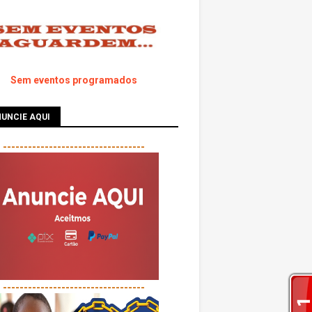
Sem eventos programados
UNCIE AQUI
----------------------------------
----------------------------------