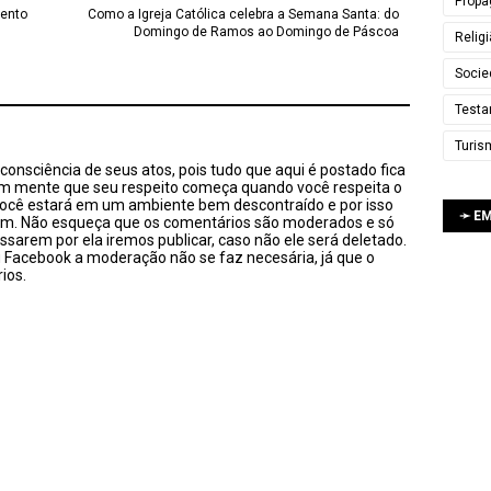
Propa
Vento
Como a Igreja Católica celebra a Semana Santa: do
Domingo de Ramos ao Domingo de Páscoa
Relig
Socie
Testa
Turis
onsciência de seus atos, pois tudo que aqui é postado fica
em mente que seu respeito começa quando você respeita o
você estará em um ambiente bem descontraído e por isso
➛ E
sim. Não esqueça que os comentários são moderados e só
ssarem por ela iremos publicar, caso não ele será deletado.
u Facebook a moderação não se faz necesária, já que o
ios.