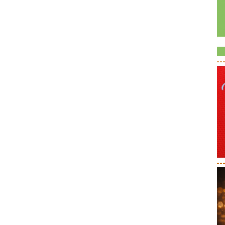
--
--