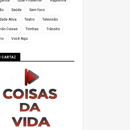
ganda
Qual Problema?
Rapidinha
ião
Saúde
Sem foco
dade Ativa
Teatro
Televisão
ndo Coisas
Tirinhas
Trânsito
mo
Você Aqui
M CARTAZ