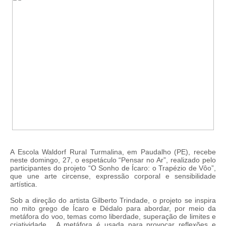
A Escola Waldorf Rural Turmalina, em Paudalho (PE), recebe
neste domingo, 27, o espetáculo “Pensar no Ar”, realizado pelo
participantes do projeto “O Sonho de Ícaro: o Trapézio de Vôo”,
que une arte circense, expressão corporal e sensibilidade
artística.
Sob a direção do artista Gilberto Trindade, o projeto se inspira
no mito grego de Ícaro e Dédalo para abordar, por meio da
metáfora do voo, temas como liberdade, superação de limites e
criatividade. A metáfora é usada para provocar reflexões e