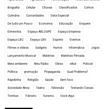
Biografia
Celular
Chuvas
Classificados
Contos
Culinária
Curiosidades
Data Especial
De tudo um Pouco
Economia
Educação
Enquete
Entrevista
Espaço ABLOGPE
Espaço Empresa
Espaço LBC
Espaço LBV
Esporte
Eventos
Filmes e vídeos
Gadgets
Humor
Informática
Jogos
Lançamento Musical
Matérias
Matérias Filmada
Meio ambiente
Meu Rádio
Obras
orkut
Policial
Política
promoção
Propaganda
Qual Problema?
Rapidinha
Religião
Saúde
Sem foco
Sociedade Ativa
Teatro
Televisão
Testando Coisas
Tirinhas
Trânsito
Turismo
Você Aqui