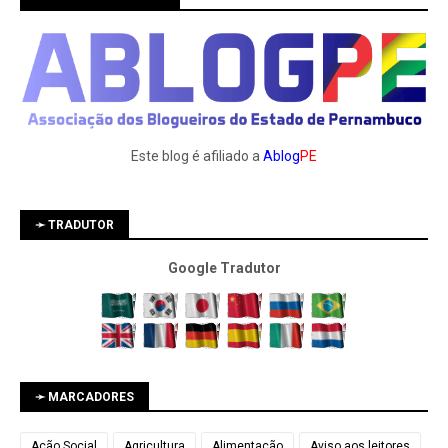
Este blog é afiliado a
Ablog
PE
➛ TRADUTOR
Google Tradutor
➛ MARCADORES
Ação Social
Agricultura
Alimentação
Aviso aos leitores