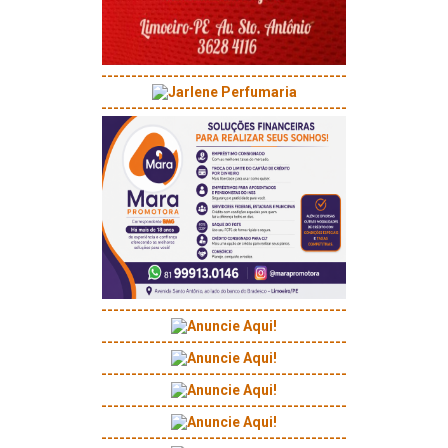
-----------------------------------------
-----------------------------------------
-----------------------------------------
-----------------------------------------
-----------------------------------------
-----------------------------------------
-----------------------------------------