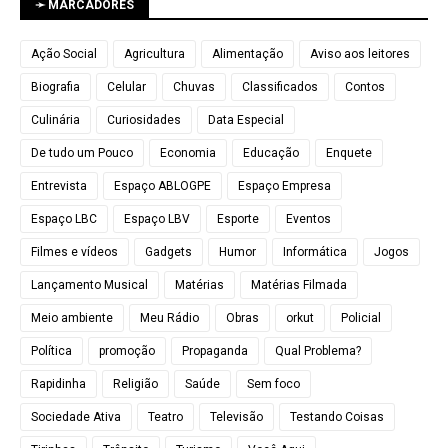
➛ MARCADORES
Ação Social
Agricultura
Alimentação
Aviso aos leitores
Biografia
Celular
Chuvas
Classificados
Contos
Culinária
Curiosidades
Data Especial
De tudo um Pouco
Economia
Educação
Enquete
Entrevista
Espaço ABLOGPE
Espaço Empresa
Espaço LBC
Espaço LBV
Esporte
Eventos
Filmes e vídeos
Gadgets
Humor
Informática
Jogos
Lançamento Musical
Matérias
Matérias Filmada
Meio ambiente
Meu Rádio
Obras
orkut
Policial
Política
promoção
Propaganda
Qual Problema?
Rapidinha
Religião
Saúde
Sem foco
Sociedade Ativa
Teatro
Televisão
Testando Coisas