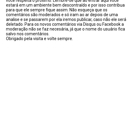
você respeita o próximo. Lembre-se que ao entrar aqui você
estará em um ambiente bem descontraído e por isso contribua
para que ele sempre fique assim. Não esqueça que os
comentários são moderados e só iram ao ar depois de uma
analise e se passarem por ela iremos publicar, caso não ele será
deletado. Para os novos comentários via Disqus ou Facebook a
moderação não se faz necesária, já que o nome do usuário fica
salvo nos comentários.
Obrigado pela visita e volte sempre.