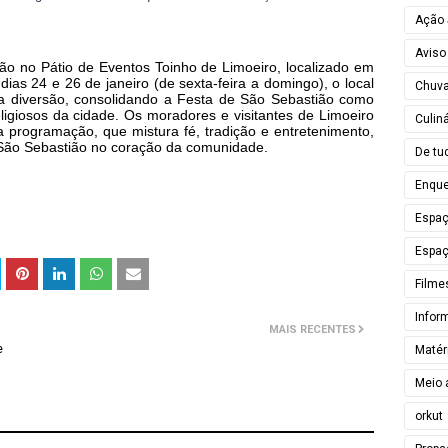
Ação 
Aviso
rão no Pátio de Eventos Toinho de Limoeiro, localizado em
 dias 24 e 26 de janeiro (de sexta-feira a domingo), o local
Chuv
ta diversão, consolidando a Festa de São Sebastião como
eligiosos da cidade. Os moradores e visitantes de Limoeiro
Culiná
a programação, que mistura fé, tradição e entretenimento,
 São Sebastião no coração da comunidade.
De tu
Enque
Espa
Espaç
Filme
Infor
MAIS RECENTES
e
Matér
Meio 
orkut