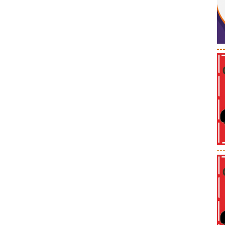
--
--