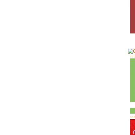
--
--