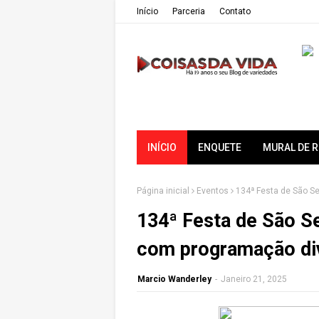
Iní­cio
Parceria
Contato
INÍCIO
ENQUETE
MURAL DE 
Página inicial
Eventos
134ª Festa de São S
134ª Festa de São S
com programação div
Marcio Wanderley
-
Janeiro 21, 2025