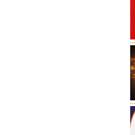
--
--