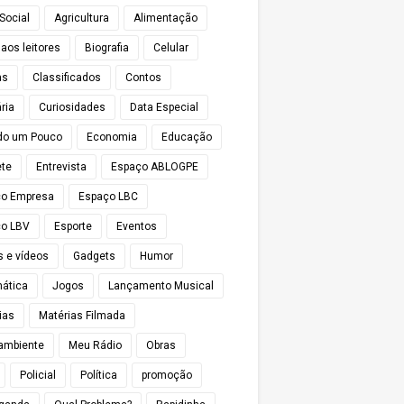
Social
Agricultura
Alimentação
 aos leitores
Biografia
Celular
as
Classificados
Contos
ria
Curiosidades
Data Especial
do um Pouco
Economia
Educação
te
Entrevista
Espaço ABLOGPE
ço Empresa
Espaço LBC
o LBV
Esporte
Eventos
s e vídeos
Gadgets
Humor
mática
Jogos
Lançamento Musical
ias
Matérias Filmada
ambiente
Meu Rádio
Obras
Policial
Política
promoção