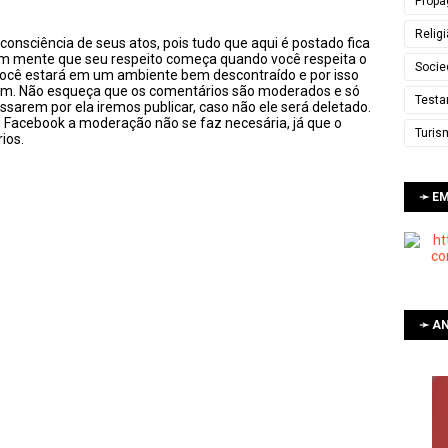
Propa
Relig
onsciência de seus atos, pois tudo que aqui é postado fica
em mente que seu respeito começa quando você respeita o
Socie
você estará em um ambiente bem descontraído e por isso
sim. Não esqueça que os comentários são moderados e só
Testa
ssarem por ela iremos publicar, caso não ele será deletado.
u Facebook a moderação não se faz necesária, já que o
Turis
ios.
➛ E
➛ AN