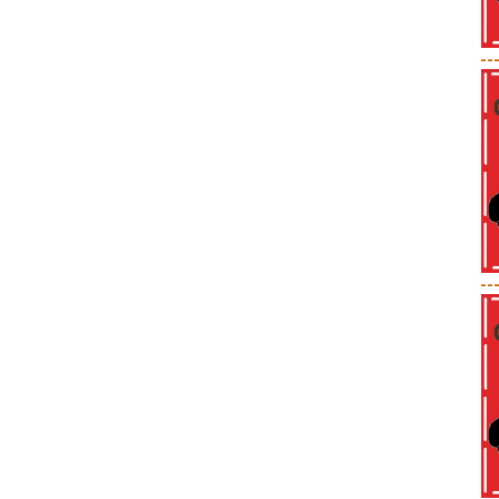
--
--