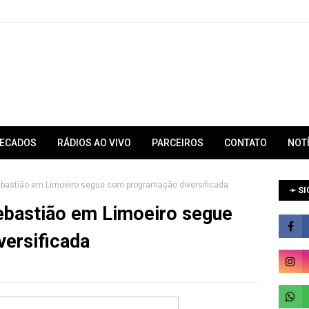
RECADOS
RÁDIOS AO VIVO
PARCEIROS
CONTATO
NOT
ebastião em Limoeiro segue com programação diversificada
➛ SI
ebastião em Limoeiro segue
ersificada