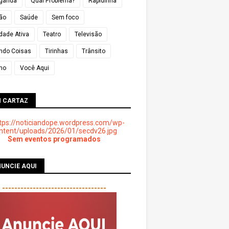
ganda
Qual Problema?
Rapidinha
ião
Saúde
Sem foco
dade Ativa
Teatro
Televisão
ndo Coisas
Tirinhas
Trânsito
mo
Você Aqui
M CARTAZ
Sem eventos programados
UNCIE AQUI
----------------------------------