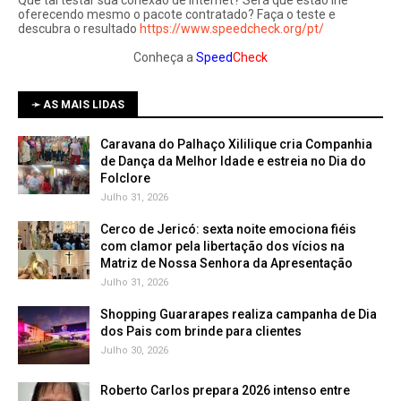
oferecendo mesmo o pacote contratado? Faça o teste e
descubra o resultado
https://www.speedcheck.org/pt/
Conheça a
Speed
Check
➛ AS MAIS LIDAS
Caravana do Palhaço Xililique cria Companhia
de Dança da Melhor Idade e estreia no Dia do
Folclore
Julho 31, 2026
Cerco de Jericó: sexta noite emociona fiéis
com clamor pela libertação dos vícios na
Matriz de Nossa Senhora da Apresentação
Julho 31, 2026
Shopping Guararapes realiza campanha de Dia
dos Pais com brinde para clientes
Julho 30, 2026
Roberto Carlos prepara 2026 intenso entre