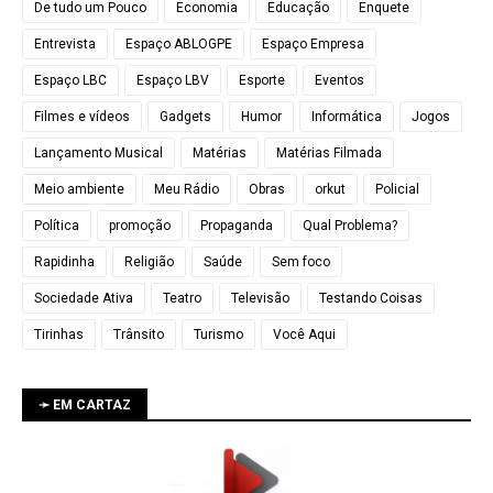
De tudo um Pouco
Economia
Educação
Enquete
Entrevista
Espaço ABLOGPE
Espaço Empresa
Espaço LBC
Espaço LBV
Esporte
Eventos
Filmes e vídeos
Gadgets
Humor
Informática
Jogos
Lançamento Musical
Matérias
Matérias Filmada
Meio ambiente
Meu Rádio
Obras
orkut
Policial
Política
promoção
Propaganda
Qual Problema?
Rapidinha
Religião
Saúde
Sem foco
Sociedade Ativa
Teatro
Televisão
Testando Coisas
Tirinhas
Trânsito
Turismo
Você Aqui
➛ EM CARTAZ