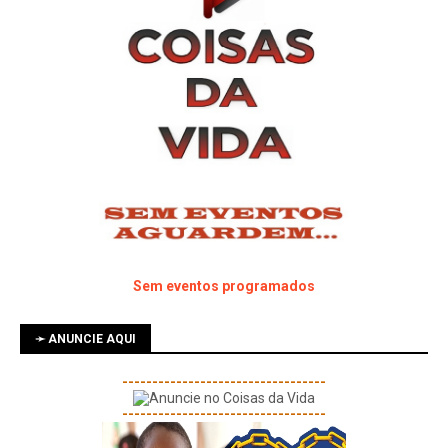
Sem eventos programados
➛ ANUNCIE AQUI
----------------------------------
----------------------------------