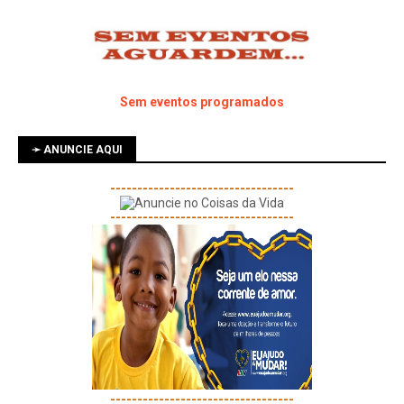
Sem eventos programados
➛ ANUNCIE AQUI
----------------------------------
----------------------------------
----------------------------------