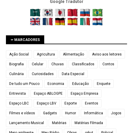
Google Tradutor
➛ MARCADORES
Ação Social
Agricultura
Alimentação
Aviso aos leitores
Biografia
Celular
Chuvas
Classificados
Contos
Culinária
Curiosidades
Data Especial
De tudo um Pouco
Economia
Educação
Enquete
Entrevista
Espaço ABLOGPE
Espaço Empresa
Espaço LBC
Espaço LBV
Esporte
Eventos
Filmes e vídeos
Gadgets
Humor
Informática
Jogos
Lançamento Musical
Matérias
Matérias Filmada
Meio ambiente
Meu Rádio
Obras
orkut
Policial