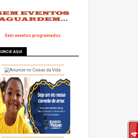
Sem eventos programados
UNCIE AQUI
----------------------------------
----------------------------------
----------------------------------