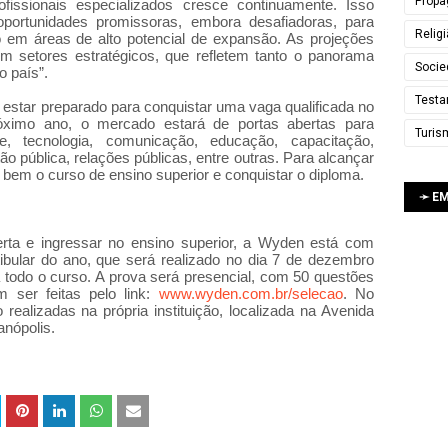
Propa
ofissionais especializados cresce continuamente. Isso
portunidades promissoras, embora desafiadoras, para
Relig
em áreas de alto potencial de expansão. As projeções
 setores estratégicos, que refletem tanto o panorama
Socie
o país”.
Testa
 estar preparado para conquistar uma vaga qualificada no
róximo ano, o mercado estará de portas abertas para
Turis
, tecnologia, comunicação, educação, capacitação,
ão pública, relações públicas, entre outras. Para alcançar
r bem o curso de ensino superior e conquistar o diploma.
➛ E
rta e ingressar no ensino superior, a Wyden está com
stibular do ano, que será realizado no dia 7 de dezembro
 todo o curso. A prova será presencial, com 50 questões
 ser feitas pelo link:
www.wyden.com.br/selecao
. No
realizadas na própria instituição, localizada na Avenida
anópolis.