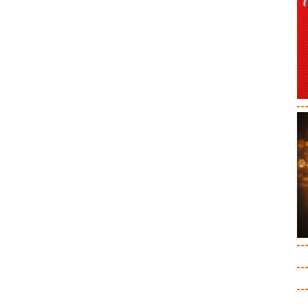
--
--
--
--