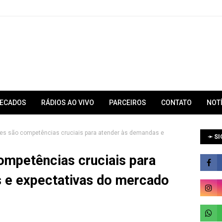
RECADOS
RÁDIOS AO VIVO
PARCEIROS
CONTATO
NOT
des são competências cruciais para atender às demandas e
➛ SI
ompetências cruciais para
 e expectativas do mercado