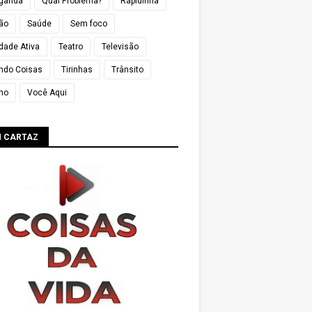
ganda
Qual Problema?
Rapidinha
ião
Saúde
Sem foco
dade Ativa
Teatro
Televisão
ndo Coisas
Tirinhas
Trânsito
mo
Você Aqui
M CARTAZ