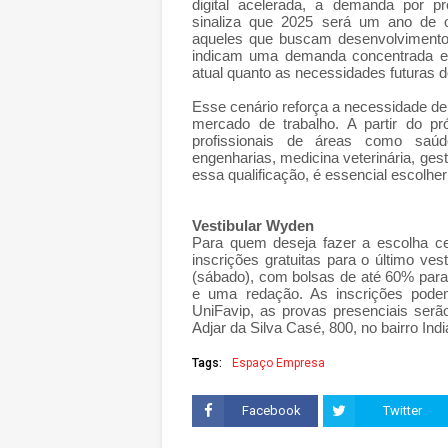
digital acelerada, a demanda por pr
sinaliza que 2025 será um ano de o
aqueles que buscam desenvolvimento 
indicam uma demanda concentrada em
atual quanto as necessidades futuras d
Esse cenário reforça a necessidade de
mercado de trabalho. A partir do p
profissionais de áreas como saúde
engenharias, medicina veterinária, gest
essa qualificação, é essencial escolhe
Vestibular Wyden
Para quem deseja fazer a escolha ce
inscrições gratuitas para o último ve
(sábado), com bolsas de até 60% para
e uma redação. As inscrições podem
UniFavip, as provas presenciais serão 
Adjar da Silva Casé, 800, no bairro Indi
Tags:
Espaço Empresa
Facebook
Twitter