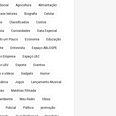
Social
Agricultura
Alimentação
 aos leitores
Biografia
Celular
as
Classificados
Contos
ria
Curiosidades
Data Especial
do um Pouco
Economia
Educação
te
Entrevista
Espaço ABLOGPE
ço Empresa
Espaço LBC
o LBV
Esporte
Eventos
s e vídeos
Gadgets
Humor
mática
Jogos
Lançamento Musical
ias
Matérias Filmada
ambiente
Meu Rádio
Obras
Policial
Política
promoção