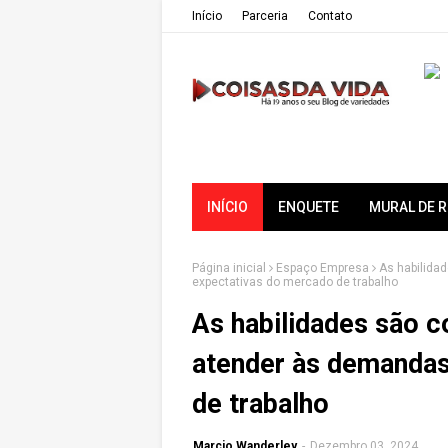
Iní­cio
Parceria
Contato
INÍCIO
ENQUETE
MURAL DE 
Página inicial
Espaço Empresa
As habilida
expectativas do mercado de trabalho
As habilidades são c
atender às demandas
de trabalho
Marcio Wanderley
-
Dezembro 03, 2024