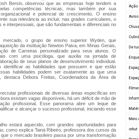
Josh Bersin, observou que as empresas hoje tendem a
Ação 
 pelas competências técnicas, mas também por sua
 organizacional e potencial de crescimento. O ensino
Aviso
nte sua relevância ao incluir, nas grades curriculares, o
s e interpessoais, que são fundamentais e diferenciais no
Chuv
Culiná
 mercado, o grupo de ensino superior Wyden, que
aquisição da instituição Newton Paiva, em Minas Gerais,
De tu
ão de Carreiras personalizado para seus alunos. O
ais com uma psicóloga, que auxilia na jornada de
Enque
laboração de seus planos de desenvolvimento individual.
identificar as habilidades que possuem e que estão
Espa
Essas habilidades podem ser exatamente as que uma
, destaca Débora Freitas, Coordenadora da Área de
Espaç
Filme
ecrutar profissionais de diversas áreas específicas em
mbora existam vagas disponíveis, há um déficit de mão de
Infor
mação profissional. Esse panorama abre um leque de
ificar e alcançar o sucesso profissional, iniciando esse
Matér
Meio 
lho estará aquecido, com grandes oportunidades para
orkut
ão, como explica Tainá Ribeiro, professora dos cursos da
que o mercado brasileiro passa por uma transformação