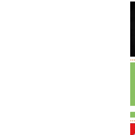
--
--