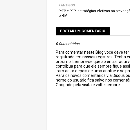
ANTIGOS
PrEP e PEP: estratégias efetivas na prevenç
o HIV
POSTAR UM COMENTÁRIO
0 Comentários
Para comentar neste Blog você deve ter c
registrado em nossos registros. Tenha 
próximo. Lembre-se que ao entrar aqui 
contribua para que ele sempre fique as
iram ao ar depois de uma analise e se pa
Para os novos comentários via Disqus o
nome do usuário fica salvo nos comentár
Obrigado pela visita e volte sempre.