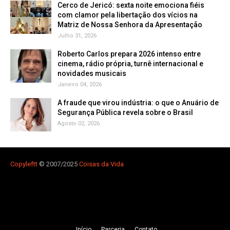
Cerco de Jericó: sexta noite emociona fiéis
com clamor pela libertação dos vícios na
Matriz de Nossa Senhora da Apresentação
Julho 31, 2026
Roberto Carlos prepara 2026 intenso entre
cinema, rádio própria, turnê internacional e
novidades musicais
Janeiro 04, 2026
A fraude que virou indústria: o que o Anuário de
Segurança Pública revela sobre o Brasil
Agosto 02, 2026
Copyleft
t
© 2007/2025
Coisas da Vida
Iní­cio
Parceria
Contato