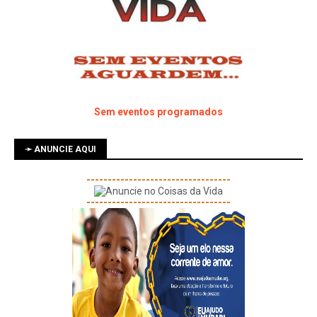
Sem eventos programados
➛ ANUNCIE AQUI
----------------------------------
----------------------------------