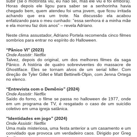
subir (se o motorista viu, eu não sei, mas ele viu e foi embora).
Horas depois ele ligou para saber se a senhorinha havia
chegado bem, quem atendeu foi uma jovem, que ficou irritada
achando que era um trote. Na discussão ela acabou
enfatizando para o meu cunhado: “essa senhora é a minha mãe
e ela morreu faz dois anos” – revela Adriano.
Neste clima assustador, Adriano Portela recomenda cinco filmes
sombrios para entrar no espírito do Halloween.
“Pânico VI” (2023)
Onde Assistir: Netflix
Talvez, depois do original, um dos melhores filmes da saga
Pânico. A história de quatro sobreviventes do massacre de
Ghosttface. Eles se tornam alvos de um serial killer. Com
direção de Tyler Gillet e Matt Bettinelli-Olpin, com Jenna Ortega
no elenco.
“Entrevista com o Demônio” (2024)
Onde Assistir: Netflix
Saído do forno, o filme se passa no halloween de 1977, onde
em um programa de TV, é resgatado o caso de um suicídio
coletivo em uma igreja satânica.
“Identidades em jogo” (2024)
Onde Assistir: Netflix
Uma mala misteriosa, uma festa anterior a um casamento e um
convidado que provoca um verdadeiro caos. Dirigido por Greg