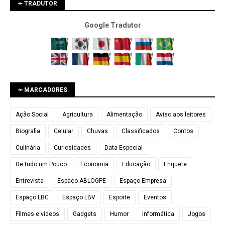
➛ TRADUTOR
Google Tradutor
➛ MARCADORES
Ação Social
Agricultura
Alimentação
Aviso aos leitores
Biografia
Celular
Chuvas
Classificados
Contos
Culinária
Curiosidades
Data Especial
De tudo um Pouco
Economia
Educação
Enquete
Entrevista
Espaço ABLOGPE
Espaço Empresa
Espaço LBC
Espaço LBV
Esporte
Eventos
Filmes e vídeos
Gadgets
Humor
Informática
Jogos