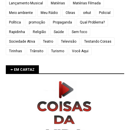
Lançamento Musical
Matérias
Matérias Filmada
Meio ambiente
Meu Rádio
Obras
orkut
Policial
Política
promoção
Propaganda
Qual Problema?
Rapidinha
Religião
Saúde
Sem foco
Sociedade Ativa
Teatro
Televisão
Testando Coisas
Tirinhas
Trânsito
Turismo
Você Aqui
➛ EM CARTAZ