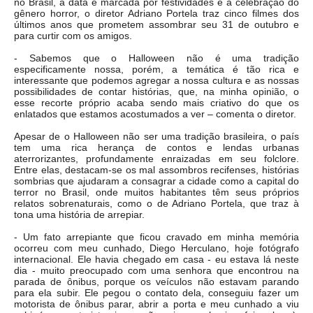
no Brasil, a data é marcada por festividades e a celebração do
gênero horror, o diretor Adriano Portela traz cinco filmes dos
últimos anos que prometem assombrar seu 31 de outubro e
para curtir com os amigos.
- Sabemos que o Halloween não é uma tradição
especificamente nossa, porém, a temática é tão rica e
interessante que podemos agregar a nossa cultura e as nossas
possibilidades de contar histórias, que, na minha opinião, o
esse recorte próprio acaba sendo mais criativo do que os
enlatados que estamos acostumados a ver – comenta o diretor.
Apesar de o Halloween não ser uma tradição brasileira, o país
tem uma rica herança de contos e lendas urbanas
aterrorizantes, profundamente enraizadas em seu folclore.
Entre elas, destacam-se os mal assombros recifenses, histórias
sombrias que ajudaram a consagrar a cidade como a capital do
terror no Brasil, onde muitos habitantes têm seus próprios
relatos sobrenaturais, como o de Adriano Portela, que traz à
tona uma história de arrepiar.
- Um fato arrepiante que ficou cravado em minha memória
ocorreu com meu cunhado, Diego Herculano, hoje fotógrafo
internacional. Ele havia chegado em casa - eu estava lá neste
dia - muito preocupado com uma senhora que encontrou na
parada de ônibus, porque os veículos não estavam parando
para ela subir. Ele pegou o contato dela, conseguiu fazer um
motorista de ônibus parar, abrir a porta e meu cunhado a viu