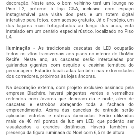
decoração. Neste ano, o bom velhinho terá um lounge no
Piso L2, próximo à loja C&A, inclusive com espaço
instagramável para visita dos pets e um totem digital
interativo para fotos, com acesso gratuito. Já o Presépio, um
dos lugares mais fotografados ao longo dos anos, está
instalado em um cenário especial rústico, localizado no Piso
L4.
Iluminação
- As tradicionais cascatas de LED ocuparão
todos os vãos transversais aos pisos no interior do RioMar
Recife. Neste ano, as cascatas serão intercaladas por
guirlandas gigantes com esquilos e casinha temática do
personagem. Estarão localizadas também nas extremidades
dos corredores, próximos às lojas âncoras.
Na decoração externa, com projeto exclusivo assinado pela
empresa Blachére, haverá pingentes verdes e vermelhos
redondos com árvores que decoram dia e noite, além de
cascatas e estrobos abraçando toda a fachada do
empreendimento. Acima das cancelas de entrada serão
aplicadas estrelas e esferas iluminadas. Serão utilizados
mais de 40 mil pontos de luz em LED, que poderão ser
visualizados a grandes distâncias. Haverá também a
presença da figura iluminada do Noel com 6,5 m de altura.