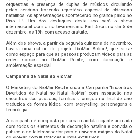
orquestras e presença de duplas de músicos circulando
pelos cenários trazendo repertório especial de clássicos
natalinos. As apresentações acontecerão no grande palco no
Piso L3. Um dos destaques deste ano será o show
internacional com o norte-americano Karl Dixon, no dia 6 de
dezembro, às 19h, com acesso gratuito.
Além dos shows, a partir da segunda quinzena de novembro,
haverá uma cabine do projeto RioMar Action!, que serve
como espaço para que as pessoas produzam vídeos para as
redes sociais no RioMar Recife, com iluminação e
ambientação especial.
Campanha de Natal do RioMar
O Marketing do RioMar Recife criou a Campanha “Encontros
Divertidos de Natal no Natal RioMar” com inspiração nos
encontros das pessoas, famílias e amigos no final do ano
traduzida de forma lúdica, com storytelling, personagens e
tecnologia.
A campanha é composta por uma mandala gigante animada
com todos os elementos da decoração natalina e convida o
público a se teletransportar para o universo mágico do Natal
do RioMar, com ilustrações e jingle exclusivos.