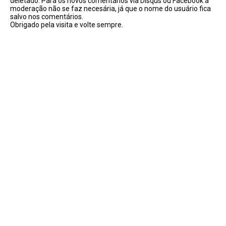
deletado. Para os novos comentários via Disqus ou Facebook a
moderação não se faz necesária, já que o nome do usuário fica
salvo nos comentários.
Obrigado pela visita e volte sempre.