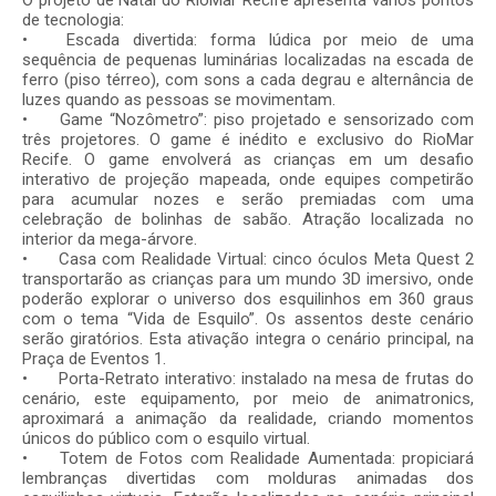
O projeto de Natal do RioMar Recife apresenta vários pontos
de tecnologia:
•
Escada divertida: forma lúdica por meio de uma
sequência de pequenas luminárias localizadas na escada de
ferro (piso térreo), com sons a cada degrau e alternância de
luzes quando as pessoas se movimentam.
•
Game “Nozômetro”: piso projetado e sensorizado com
três projetores. O game é inédito e exclusivo do RioMar
Recife. O game envolverá as crianças em um desafio
interativo de projeção mapeada, onde equipes competirão
para acumular nozes e serão premiadas com uma
celebração de bolinhas de sabão. Atração localizada no
interior da mega-árvore.
•
Casa com Realidade Virtual: cinco óculos Meta Quest 2
transportarão as crianças para um mundo 3D imersivo, onde
poderão explorar o universo dos esquilinhos em 360 graus
com o tema “Vida de Esquilo”. Os assentos deste cenário
serão giratórios. Esta ativação integra o cenário principal, na
Praça de Eventos 1.
•
Porta-Retrato interativo: instalado na mesa de frutas do
cenário, este equipamento, por meio de animatronics,
aproximará a animação da realidade, criando momentos
únicos do público com o esquilo virtual.
•
Totem de Fotos com Realidade Aumentada: propiciará
lembranças divertidas com molduras animadas dos