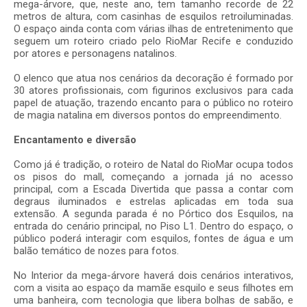
mega-árvore, que, neste ano, tem tamanho recorde de 22
metros de altura, com casinhas de esquilos retroiluminadas.
O espaço ainda conta com várias ilhas de entretenimento que
seguem um roteiro criado pelo RioMar Recife e conduzido
por atores e personagens natalinos.
O elenco que atua nos cenários da decoração é formado por
30 atores profissionais, com figurinos exclusivos para cada
papel de atuação, trazendo encanto para o público no roteiro
de magia natalina em diversos pontos do empreendimento.
Encantamento e diversão
Como já é tradição, o roteiro de Natal do RioMar ocupa todos
os pisos do mall, começando a jornada já no acesso
principal, com a Escada Divertida que passa a contar com
degraus iluminados e estrelas aplicadas em toda sua
extensão. A segunda parada é no Pórtico dos Esquilos, na
entrada do cenário principal, no Piso L1. Dentro do espaço, o
público poderá interagir com esquilos, fontes de água e um
balão temático de nozes para fotos.
No Interior da mega-árvore haverá dois cenários interativos,
com a visita ao espaço da mamãe esquilo e seus filhotes em
uma banheira, com tecnologia que libera bolhas de sabão, e