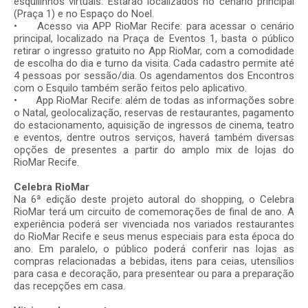
esquilinhos virtuais. Estarão localizados no cenário principal
(Praça 1) e no Espaço do Noel.
•
Acesso via APP RioMar Recife: para acessar o cenário
principal, localizado na Praça de Eventos 1, basta o público
retirar o ingresso gratuito no App RioMar, com a comodidade
de escolha do dia e turno da visita. Cada cadastro permite até
4 pessoas por sessão/dia. Os agendamentos dos Encontros
com o Esquilo também serão feitos pelo aplicativo.
•
App RioMar Recife: além de todas as informações sobre
o Natal, geolocalização, reservas de restaurantes, pagamento
do estacionamento, aquisição de ingressos de cinema, teatro
e eventos, dentre outros serviços, haverá também diversas
opções de presentes a partir do amplo mix de lojas do
RioMar Recife.
Celebra RioMar
Na 6ª edição deste projeto autoral do shopping, o Celebra
RioMar terá um circuito de comemorações de final de ano. A
experiência poderá ser vivenciada nos variados restaurantes
do RioMar Recife e seus menus especiais para esta época do
ano. Em paralelo, o público poderá conferir nas lojas as
compras relacionadas a bebidas, itens para ceias, utensílios
para casa e decoração, para presentear ou para a preparação
das recepções em casa.