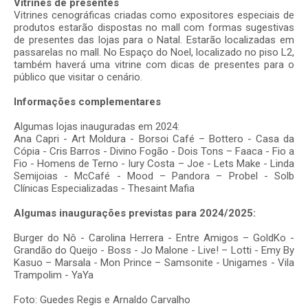
Vitrines de presentes
Vitrines cenográficas criadas como expositores especiais de
produtos estarão dispostas no mall com formas sugestivas
de presentes das lojas para o Natal. Estarão localizadas em
passarelas no mall. No Espaço do Noel, localizado no piso L2,
também haverá uma vitrine com dicas de presentes para o
público que visitar o cenário.
Informações complementares
Algumas lojas inauguradas em 2024:
Ana Capri - Art Moldura - Borsoi Café – Bottero - Casa da
Cópia - Cris Barros - Divino Fogão - Dois Tons – Faaca - Fio a
Fio - Homens de Terno - Iury Costa – Joe - Lets Make - Linda
Semijoias - McCafé - Mood – Pandora – Probel - Solb
Clínicas Especializadas - Thesaint Mafia
Algumas inaugurações previstas para 2024/2025:
Burger do Nô - Carolina Herrera - Entre Amigos – GoldKo -
Grandão do Queijo - Boss - Jo Malone - Live! – Lotti - Emy By
Kasuo – Marsala - Mon Prince – Samsonite - Unigames - Vila
Trampolim - YaYa
Foto: Guedes Regis e Arnaldo Carvalho