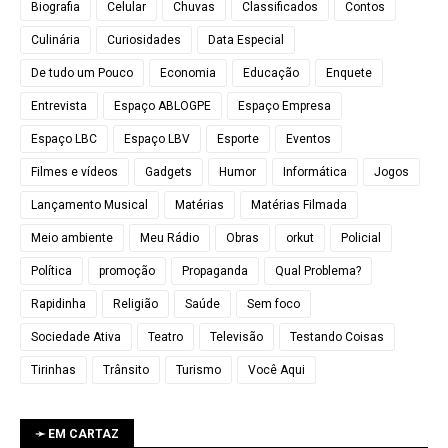
Biografia
Celular
Chuvas
Classificados
Contos
Culinária
Curiosidades
Data Especial
De tudo um Pouco
Economia
Educação
Enquete
Entrevista
Espaço ABLOGPE
Espaço Empresa
Espaço LBC
Espaço LBV
Esporte
Eventos
Filmes e vídeos
Gadgets
Humor
Informática
Jogos
Lançamento Musical
Matérias
Matérias Filmada
Meio ambiente
Meu Rádio
Obras
orkut
Policial
Política
promoção
Propaganda
Qual Problema?
Rapidinha
Religião
Saúde
Sem foco
Sociedade Ativa
Teatro
Televisão
Testando Coisas
Tirinhas
Trânsito
Turismo
Você Aqui
➛ EM CARTAZ