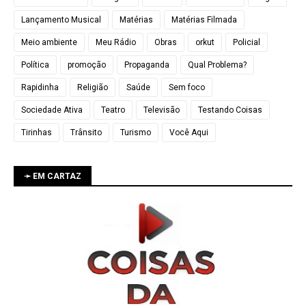
Lançamento Musical
Matérias
Matérias Filmada
Meio ambiente
Meu Rádio
Obras
orkut
Policial
Política
promoção
Propaganda
Qual Problema?
Rapidinha
Religião
Saúde
Sem foco
Sociedade Ativa
Teatro
Televisão
Testando Coisas
Tirinhas
Trânsito
Turismo
Você Aqui
➛ EM CARTAZ