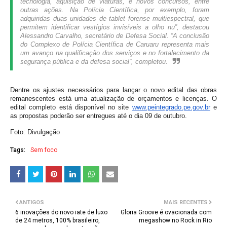
tecnologia, aquisição de viaturas, e novos concursos, entre
outras ações. Na Polícia Científica, por exemplo, foram
adquiridas duas unidades de tablet forense multiespectral, que
permitem identificar vestígios invisíveis a olho nu”, destacou
Alessandro Carvalho, secretário de Defesa Social. “A conclusão
do Complexo de Polícia Científica de Caruaru representa mais
um avanço na qualificação dos serviços e no fortalecimento da
segurança pública e da defesa social”, completou.
Dentre os ajustes necessários para lançar o novo edital das obras
remanescentes está uma atualização de orçamentos e licenças. O
edital completo está disponível no site
www.peintegrado.pe.gov.br
e
as propostas poderão ser entregues até o dia 09 de outubro.
Foto: Divulgação
Tags:
Sem foco
ANTIGOS
MAIS RECENTES
6 inovações do novo iate de luxo
Gloria Groove é ovacionada com
de 24 metros, 100% brasileiro,
megashow no Rock in Rio