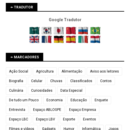
➛ TRADUTOR
Google Tradutor
➛ MARCADORES
Ação Social
Agricultura
Alimentação
Aviso aos leitores
Biografia
Celular
Chuvas
Classificados
Contos
Culinária
Curiosidades
Data Especial
De tudo um Pouco
Economia
Educação
Enquete
Entrevista
Espaço ABLOGPE
Espaço Empresa
Espaço LBC
Espaço LBV
Esporte
Eventos
Filmes e vídeos
Gadgets
Humor
Informática
Jogos