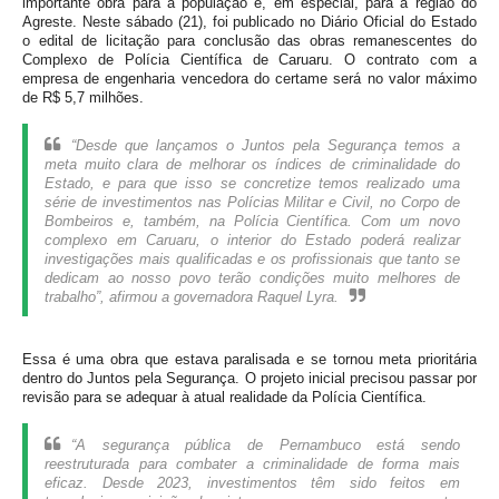
importante obra para a população e, em especial, para a região do
Agreste. Neste sábado (21), foi publicado no Diário Oficial do Estado
o edital de licitação para conclusão das obras remanescentes do
Complexo de Polícia Científica de Caruaru. O contrato com a
empresa de engenharia vencedora do certame será no valor máximo
de R$ 5,7 milhões.
“Desde que lançamos o Juntos pela Segurança temos a
meta muito clara de melhorar os índices de criminalidade do
Estado, e para que isso se concretize temos realizado uma
série de investimentos nas Polícias Militar e Civil, no Corpo de
Bombeiros e, também, na Polícia Científica. Com um novo
complexo em Caruaru, o interior do Estado poderá realizar
investigações mais qualificadas e os profissionais que tanto se
dedicam ao nosso povo terão condições muito melhores de
trabalho”, afirmou a governadora Raquel Lyra.
Essa é uma obra que estava paralisada e se tornou meta prioritária
dentro do Juntos pela Segurança. O projeto inicial precisou passar por
revisão para se adequar à atual realidade da Polícia Científica.
“A segurança pública de Pernambuco está sendo
reestruturada para combater a criminalidade de forma mais
eficaz. Desde 2023, investimentos têm sido feitos em