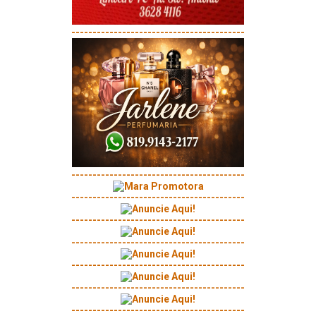
-----------------------------------------
-----------------------------------------
-----------------------------------------
-----------------------------------------
-----------------------------------------
-----------------------------------------
-----------------------------------------
-----------------------------------------