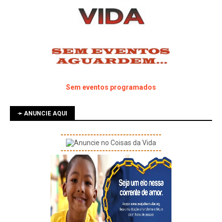
Sem eventos programados
➛ ANUNCIE AQUI
----------------------------------
----------------------------------