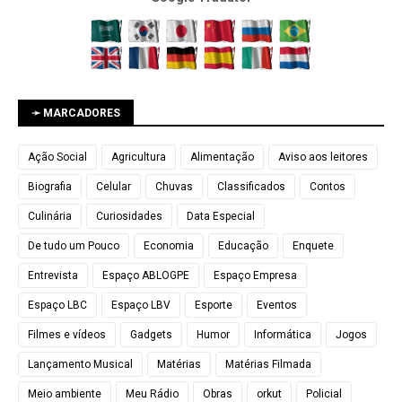
➛ MARCADORES
Ação Social
Agricultura
Alimentação
Aviso aos leitores
Biografia
Celular
Chuvas
Classificados
Contos
Culinária
Curiosidades
Data Especial
De tudo um Pouco
Economia
Educação
Enquete
Entrevista
Espaço ABLOGPE
Espaço Empresa
Espaço LBC
Espaço LBV
Esporte
Eventos
Filmes e vídeos
Gadgets
Humor
Informática
Jogos
Lançamento Musical
Matérias
Matérias Filmada
Meio ambiente
Meu Rádio
Obras
orkut
Policial