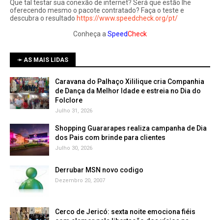
Que tal testar sua conexão de internet? Será que estão lhe
oferecendo mesmo o pacote contratado? Faça o teste e
descubra o resultado
https://www.speedcheck.org/pt/
Conheça a
Speed
Check
➛ AS MAIS LIDAS
Caravana do Palhaço Xililique cria Companhia
de Dança da Melhor Idade e estreia no Dia do
Folclore
Julho 31, 2026
Shopping Guararapes realiza campanha de Dia
dos Pais com brinde para clientes
Julho 30, 2026
Derrubar MSN novo codigo
Dezembro 20, 2007
Cerco de Jericó: sexta noite emociona fiéis