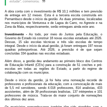
estudar”, comemorou.
A obra conta com o investimento de R$ 10,1 milhões e tem previsão
de entrega em 12 meses. Esta é a terceira escola construída em
Pernambuco desde o início da gestão. As duas primeiras, localizadas
nos municípios de Venturosa e de Lagoa do Carro, no Agreste e na
Zona da Mata, respectivamente, serão entregues ainda este ano.
Investimento -
Ao todo, por meio do Juntos pela Educação, o
Governo do Estado irá construir 18 novas escolas estaduais até 2026.
Dessas, 15 são escolas técnicas e três são escolas de tempo
integral. Desde o início da atual gestão, já foram entregues 197 novas
quadras poliesportivas. Até 2026, a previsão é de que sejam
concluídas 334 quadras nas escolas estaduais.
Além disso, a gestão deu andamento ao primeiro bloco dos Centros
de Educação Infantil (CEIs) para a construção de 51 creches e pré-
escolas em todas as regiões do Estado, a partir do regime de
colaboração com os municípios.
Desde o início da gestão, já foi feita uma nomeação recorde de
professores e profissionais da educação, com a convocação de mais
de 5,5 mil servidores, sendo 4.018 professores, 814 analistas, 433
assistentes, além de 39 profissionais brailistas, 137 intérpretes e 101
professores de música. Trata-se do maior conjunto de nomeações
dos últimos dez anos.
Os municípios pernambucanos também têm sido atendidos com a