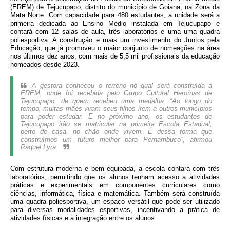
(EREM) de Tejucupapo, distrito do município de Goiana, na Zona da
Mata Norte. Com capacidade para 480 estudantes, a unidade será a
primeira dedicada ao Ensino Médio instalada em Tejucupapo e
contará com 12 salas de aula, três laboratórios e uma uma quadra
poliesportiva. A construção é mais um investimento do Juntos pela
Educação, que já promoveu o maior conjunto de nomeações na área
nos últimos dez anos, com mais de 5,5 mil profissionais da educação
nomeados desde 2023.
A gestora conheceu o terreno no qual será construída a
EREM, onde foi recebida pelo Grupo Cultural Heroínas de
Tejucupapo, de quem recebeu uma medalha. “Ao longo do
tempo, muitas mães viram seus filhos irem a outros municípios
para poder estudar. E no próximo ano, os estudantes de
Tejucupapo irão se matricular na primeira Escola Estadual,
perto de casa, no chão onde vivem. É dessa forma que
construímos um futuro melhor para Pernambuco”, afirmou
Raquel Lyra.
Com estrutura moderna e bem equipada, a escola contará com três
laboratórios, permitindo que os alunos tenham acesso a atividades
práticas e experimentais em componentes curriculares como
ciências, informática, física e matemática. Também será construída
uma quadra poliesportiva, um espaço versátil que pode ser utilizado
para diversas modalidades esportivas, incentivando a prática de
atividades físicas e a integração entre os alunos.