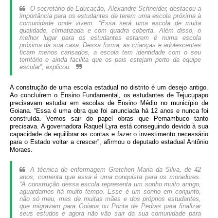
O secretário de Educação, Alexandre Schneider, destacou a
importância para os estudantes de terem uma escola próxima à
comunidade onde vivem. “Essa será uma escola de muita
qualidade, climatizada e com quadra coberta. Além disso, o
melhor lugar para os estudantes estarem é numa escola
próxima da sua casa. Dessa forma, as crianças e adolescentes
ficam menos cansados, a escola tem identidade com o seu
território e ainda facilita que os pais estejam perto da equipe
escolar”, explicou.
A construção de uma escola estadual no distrito é um desejo antigo.
Ao concluírem o Ensino Fundamental, os estudantes de Tejucupapo
precisavam estudar em escolas de Ensino Médio no município de
Goiana. “Essa é uma obra que foi anunciada há 12 anos e nunca foi
construída. Vemos sair do papel obras que Pernambuco tanto
precisava. A governadora Raquel Lyra está conseguindo devido à sua
capacidade de equilibrar as contas e fazer o investimento necessário
para o Estado voltar a crescer”, afirmou o deputado estadual Antônio
Moraes.
A técnica de enfermagem Gretchen Maria da Silva, de 42
anos, comenta que essa é uma conquista para os moradores.
“A construção dessa escola representa um sonho muito antigo,
aguardamos há muito tempo. Esse é um sonho em conjunto,
não só meu, mas de muitas mães e dos próprios estudantes,
que migravam para Goiana ou Ponta de Pedras para finalizar
seus estudos e agora não vão sair da sua comunidade para