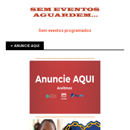
Sem eventos programados
➛ ANUNCIE AQUI
----------------------------------
----------------------------------