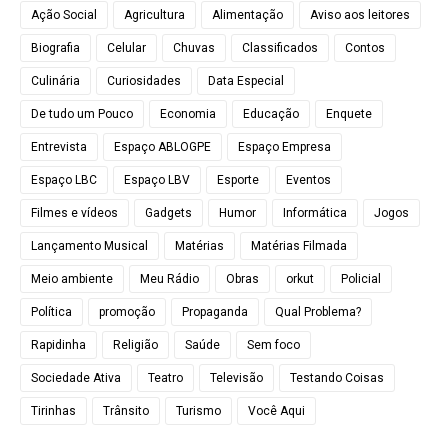
Ação Social
Agricultura
Alimentação
Aviso aos leitores
Biografia
Celular
Chuvas
Classificados
Contos
Culinária
Curiosidades
Data Especial
De tudo um Pouco
Economia
Educação
Enquete
Entrevista
Espaço ABLOGPE
Espaço Empresa
Espaço LBC
Espaço LBV
Esporte
Eventos
Filmes e vídeos
Gadgets
Humor
Informática
Jogos
Lançamento Musical
Matérias
Matérias Filmada
Meio ambiente
Meu Rádio
Obras
orkut
Policial
Política
promoção
Propaganda
Qual Problema?
Rapidinha
Religião
Saúde
Sem foco
Sociedade Ativa
Teatro
Televisão
Testando Coisas
Tirinhas
Trânsito
Turismo
Você Aqui