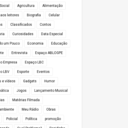
Social
Agricultura
Alimentação
 aos leitores
Biografia
Celular
as
Classificados
Contos
ria
Curiosidades
Data Especial
do um Pouco
Economia
Educação
te
Entrevista
Espaço ABLOGPE
ço Empresa
Espaço LBC
o LBV
Esporte
Eventos
s e vídeos
Gadgets
Humor
mática
Jogos
Lançamento Musical
ias
Matérias Filmada
ambiente
Meu Rádio
Obras
Policial
Política
promoção