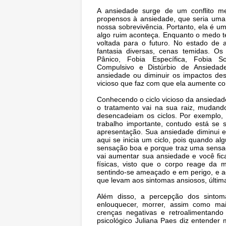
A ansiedade surge de um conflito m
propensos à ansiedade, que seria uma
nossa sobrevivência. Portanto, ela é 
algo ruim aconteça. Enquanto o medo t
voltada para o futuro. No estado de 
fantasia diversas, cenas temidas. Os
Pânico, Fobia Específica, Fobia So
Compulsivo e Distúrbio de Ansiedad
ansiedade ou diminuir os impactos des
vicioso que faz com que ela aumente c
Conhecendo o ciclo vicioso da ansiedade
o tratamento vai na sua raiz, mudand
desencadeiam os ciclos. Por exemplo, 
trabalho importante, contudo está se
apresentação. Sua ansiedade diminui e
aqui se inicia um ciclo, pois quando a
sensação boa e porque traz uma sensaçã
vai aumentar sua ansiedade e você fic
físicas, visto que o corpo reage da
sentindo-se ameaçado e em perigo, e a
que levam aos sintomas ansiosos, última
Além disso, a percepção dos sintom
enlouquecer, morrer, assim como mai
crenças negativas e retroalimentand
psicológico Juliana Paes diz entender