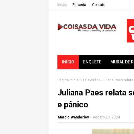
Iní­cio
Parceria
Contato
INÍCIO
ENQUETE
MURAL DE 
Página inicial
Televisão
Juliana Paes relata
Juliana Paes relata 
e pânico
Marcio Wanderley
-
Agosto 20, 2024