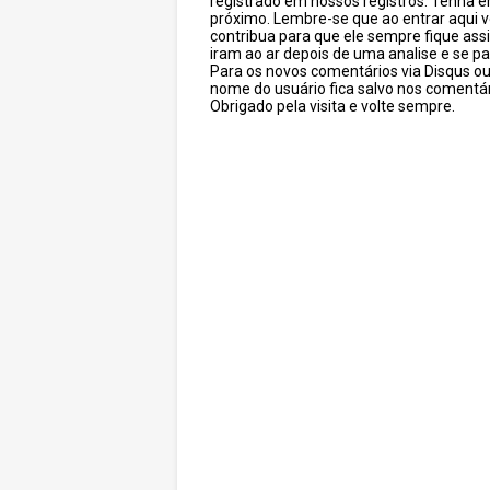
registrado em nossos registros. Tenha 
próximo. Lembre-se que ao entrar aqui 
contribua para que ele sempre fique as
iram ao ar depois de uma analise e se pa
Para os novos comentários via Disqus o
nome do usuário fica salvo nos comentár
Obrigado pela visita e volte sempre.