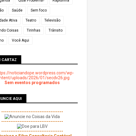
ganda
Qual Problema?
Rapidinha
ião
Saúde
Sem foco
dade Ativa
Teatro
Televisão
ndo Coisas
Tirinhas
Trânsito
mo
Você Aqui
M CARTAZ
Sem eventos programados
UNCIE AQUI
----------------------------------
----------------------------------
----------------------------------