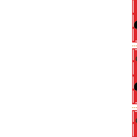
--
--