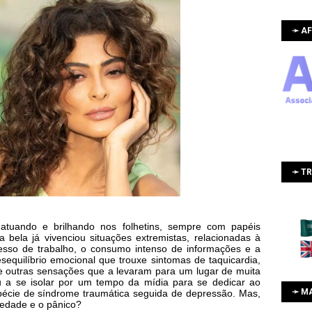
➛ AF
➛ T
 atuando e brilhando nos folhetins, sempre com papéis
 bela já vivenciou situações extremistas, relacionadas à
cesso de trabalho, o consumo intenso de informações e a
esequilíbrio emocional que trouxe sintomas de taquicardia,
de outras sensações que a levaram para um lugar de muita
ou a se isolar por um tempo da mídia para se dedicar ao
➛ M
pécie de síndrome traumática seguida de depressão. Mas,
iedade e o pânico?