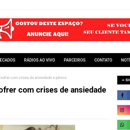
RECADOS
RÁDIOS AO VIVO
PARCEIROS
CONTATO
NOT
 sofrer com crises de ansiedade e pânico
➛ SI
sofrer com crises de ansiedade