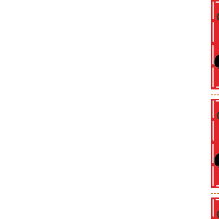
--
--