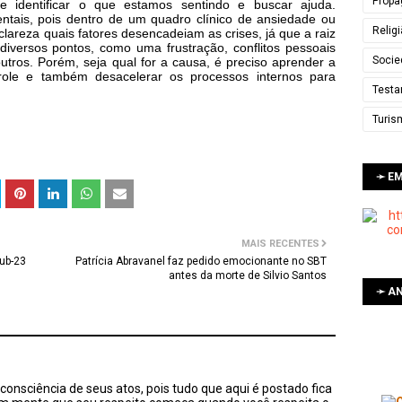
Propa
e identificar o que estamos sentindo e buscar ajuda.
ntais, pois dentro de um quadro clínico de ansiedade ou
Relig
lareza quais fatores desencadeiam as crises, já que a raiz
iversos pontos, como uma frustração, conflitos pessoais
Socie
utros. Porém, seja qual for a causa, é preciso aprender a
role e também desacelerar os processos internos para
Testa
e mental.
Turis
➛ E
MAIS RECENTES
Sub-23
Patrícia Abravanel faz pedido emocionante no SBT
antes da morte de Silvio Santos
➛ AN
onsciência de seus atos, pois tudo que aqui é postado fica