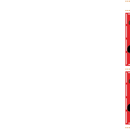
--
--
--
--