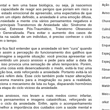
Ação 
ental e tem uma base biológica, ou seja, já nascemos
 capacidade de reagir aos perigos que poriam em risco a
um estado emocional de apreensão, uma expectativa de que
Aviso
em um objeto definido, a ansiedade é uma emoção difusa,
ansiedade a mente cria vários pensamentos negativos e
Chuv
 principais Transtornos de Ansiedade são: Síndrome do
cial, Estresse Pós-Traumático, Transtorno Obsessivo
Culiná
e Generalizada. Para evitar o aumento dos casos de
ta na saúde de um indivíduo, é preciso conhecer o ciclo
De tu
om o tempo.
Enque
 fica fácil entender que a ansiedade só tem “cura” quando
o assim a percepção do funcionamento dos gatilhos que
Espa
imagine a seguinte situação: você precisa apresentar um
 sentindo um pouco ansioso e pede para adiar a data da
Espaç
 isso provoca uma sensação de alívio temporário. Porém,
lguma coisa está desencadeando o medo, evitá-la traz uma
Filme
o boa, está reforçando a ansiedade. Portanto evitá-la só
ará refém dela. Esse ciclo também pode trazer alterações
Infor
 mesma maneira para a imaginação ou para a realidade,
ciona o mecanismo de luta ou fuga, disparando hormônios
Matér
 etapa do ciclo vicioso da ansiedade.
Meio 
as ansiosos, nos levam a mais medos como: infartar,
s pensamentos e imagens catastróficas, reforçando as
orkut
o o ciclo da ansiedade. Enfim, após o acompanhamento
 melhor a importância dos cuidados com a saúde mental e