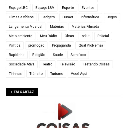
Espaço LBC
Espaço LBV
Esporte
Eventos
Filmes e vídeos
Gadgets
Humor
Informática
Jogos
Lançamento Musical
Matérias
Matérias Filmada
Meio ambiente
Meu Rádio
Obras
orkut
Policial
Política
promoção
Propaganda
Qual Problema?
Rapidinha
Religião
Saúde
Sem foco
Sociedade Ativa
Teatro
Televisão
Testando Coisas
Tirinhas
Trânsito
Turismo
Você Aqui
➛ EM CARTAZ