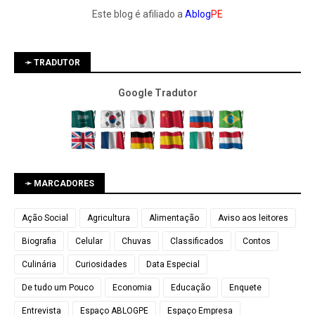
Este blog é afiliado a
Ablog
PE
➛ TRADUTOR
Google Tradutor
➛ MARCADORES
Ação Social
Agricultura
Alimentação
Aviso aos leitores
Biografia
Celular
Chuvas
Classificados
Contos
Culinária
Curiosidades
Data Especial
De tudo um Pouco
Economia
Educação
Enquete
Entrevista
Espaço ABLOGPE
Espaço Empresa