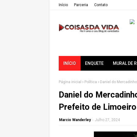
Iní­cio
Parceria
Contato
INÍCIO
ENQUETE
MURAL DE 
Página inicial
Política
Daniel do Mercadinho
Daniel do Mercadinh
Prefeito de Limoeir
Marcio Wanderley
-
Julho 27, 2024