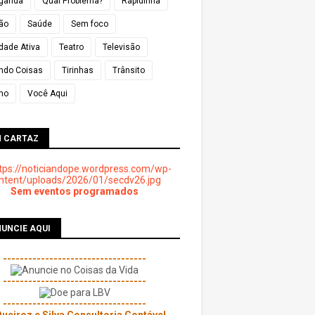
ganda
Qual Problema?
Rapidinha
ião
Saúde
Sem foco
dade Ativa
Teatro
Televisão
ndo Coisas
Tirinhas
Trânsito
mo
Você Aqui
M CARTAZ
Sem eventos programados
UNCIE AQUI
----------------------------------
----------------------------------
----------------------------------