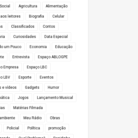
Social
Agricultura
Alimentação
 aos leitores
Biografia
Celular
as
Classificados
Contos
ria
Curiosidades
Data Especial
do um Pouco
Economia
Educação
te
Entrevista
Espaço ABLOGPE
ço Empresa
Espaço LBC
o LBV
Esporte
Eventos
s e vídeos
Gadgets
Humor
mática
Jogos
Lançamento Musical
ias
Matérias Filmada
ambiente
Meu Rádio
Obras
Policial
Política
promoção