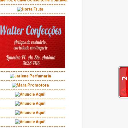
---------------------------------------
---------------------------------------
---------------------------------------
---------------------------------------
---------------------------------------
---------------------------------------
---------------------------------------
---------------------------------------
---------------------------------------