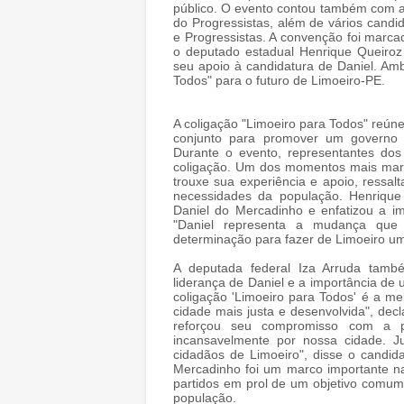
público. O evento contou também com a p
do Progressistas, além de vários cand
e Progressistas. A convenção foi marcad
o deputado estadual Henrique Queiroz
seu apoio à candidatura de Daniel. Am
Todos" para o futuro de Limoeiro-PE.
A coligação "Limoeiro para Todos" reún
conjunto para promover um governo i
Durante o evento, representantes dos
coligação. Um dos momentos mais marcan
trouxe sua experiência e apoio, ress
necessidades da população. Henrique 
Daniel do Mercadinho e enfatizou a im
"Daniel representa a mudança que
determinação para fazer de Limoeiro um
A deputada federal Iza Arruda tamb
liderança de Daniel e a importância de
coligação 'Limoeiro para Todos' é a m
cidade mais justa e desenvolvida", dec
reforçou seu compromisso com a p
incansavelmente por nossa cidade. J
cidadãos de Limoeiro", disse o candid
Mercadinho foi um marco importante na 
partidos em prol de um objetivo comum
população.