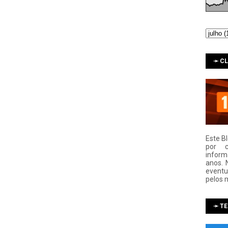
➛ C
Este B
por 
infor
anos. 
eventu
pelos 
➛ T