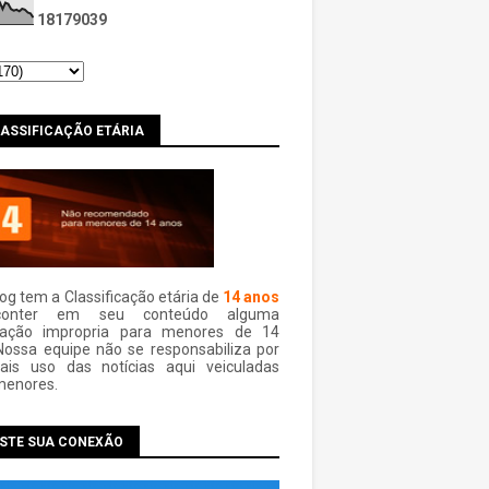
1
8
1
7
9
0
3
9
LASSIFICAÇÃO ETÁRIA
log tem a Classificação etária de
14 anos
conter em seu conteúdo alguma
mação impropria para menores de 14
Nossa equipe não se responsabiliza por
ais uso das notí­cias aqui veiculadas
menores.
ESTE SUA CONEXÃO