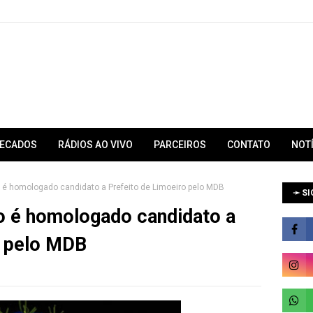
RECADOS
RÁDIOS AO VIVO
PARCEIROS
CONTATO
NOT
 é homologado candidato a Prefeito de Limoeiro pelo MDB
➛ SI
o é homologado candidato a
o pelo MDB