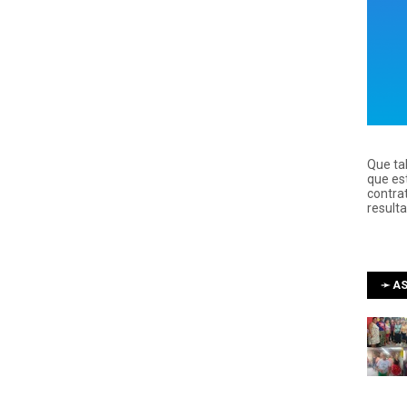
Que ta
que es
contra
result
➛ AS