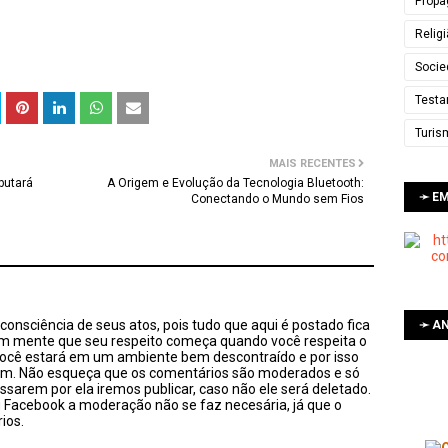
Propa
Relig
Socie
Testa
Turis
MAIS RECENTES
putará
A Origem e Evolução da Tecnologia Bluetooth:
➛ E
Conectando o Mundo sem Fios
onsciência de seus atos, pois tudo que aqui é postado fica
➛ AN
em mente que seu respeito começa quando você respeita o
você estará em um ambiente bem descontraído e por isso
sim. Não esqueça que os comentários são moderados e só
ssarem por ela iremos publicar, caso não ele será deletado.
u Facebook a moderação não se faz necesária, já que o
ios.