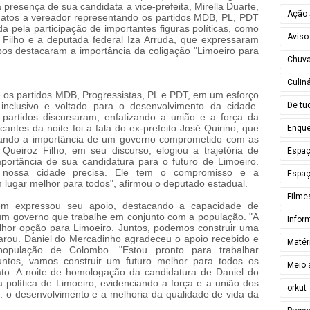
resença de sua candidata a vice-prefeita, Mirella Duarte,
Ação 
idatos a vereador representando os partidos MDB, PL, PDT
a pela participação de importantes figuras políticas, como
Aviso
 Filho e a deputada federal Iza Arruda, que expressaram
bos destacaram a importância da coligação "Limoeiro para
Chuv
Culiná
e os partidos MDB, Progressistas, PL e PDT, em um esforço
De tu
nclusivo e voltado para o desenvolvimento da cidade.
 partidos discursaram, enfatizando a união e a força da
tes da noite foi a fala do ex-prefeito José Quirino, que
Enque
altando a importância de um governo comprometido com as
Queiroz Filho, em seu discurso, elogiou a trajetória de
Espa
portância de sua candidatura para o futuro de Limoeiro.
 nossa cidade precisa. Ele tem o compromisso e a
Espaç
 lugar melhor para todos", afirmou o deputado estadual.
Filme
ém expressou seu apoio, destacando a capacidade de
 um governo que trabalhe em conjunto com a população. "A
Infor
elhor opção para Limoeiro. Juntos, podemos construir uma
larou. Daniel do Mercadinho agradeceu o apoio recebido e
Matér
opulação de Colombo. "Estou pronto para trabalhar
untos, vamos construir um futuro melhor para todos os
Meio 
ato. A noite de homologação da candidatura de Daniel do
política de Limoeiro, evidenciando a força e a união dos
orkut
: o desenvolvimento e a melhoria da qualidade de vida da