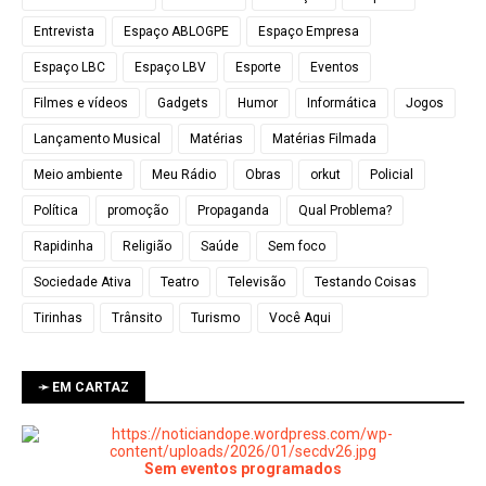
Entrevista
Espaço ABLOGPE
Espaço Empresa
Espaço LBC
Espaço LBV
Esporte
Eventos
Filmes e vídeos
Gadgets
Humor
Informática
Jogos
Lançamento Musical
Matérias
Matérias Filmada
Meio ambiente
Meu Rádio
Obras
orkut
Policial
Política
promoção
Propaganda
Qual Problema?
Rapidinha
Religião
Saúde
Sem foco
Sociedade Ativa
Teatro
Televisão
Testando Coisas
Tirinhas
Trânsito
Turismo
Você Aqui
➛ EM CARTAZ
Sem eventos programados