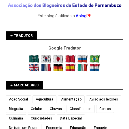
Este blog é afiliado a
Ablog
PE
➛ TRADUTOR
Google Tradutor
➛ MARCADORES
Ação Social
Agricultura
Alimentação
Aviso aos leitores
Biografia
Celular
Chuvas
Classificados
Contos
Culinária
Curiosidades
Data Especial
De tudo um Pouco
Economia
Educação
Enquete