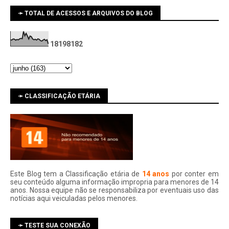
➛ TOTAL DE ACESSOS E ARQUIVOS DO BLOG
1
8
1
9
8
1
8
2
➛ CLASSIFICAÇÃO ETÁRIA
Este Blog tem a Classificação etária de
14 anos
por conter em
seu conteúdo alguma informação impropria para menores de 14
anos. Nossa equipe não se responsabiliza por eventuais uso das
notí­cias aqui veiculadas pelos menores.
➛ TESTE SUA CONEXÃO