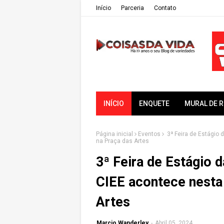
Iní­cio
Parceria
Contato
INÍCIO
ENQUETE
MURAL DE 
Página inicial
Eventos
3ª Feira de Estágio d
na Praça das Artes
3ª Feira de Estágio 
CIEE acontece nesta 
Artes
Marcio Wanderley
-
Abril 05, 2024