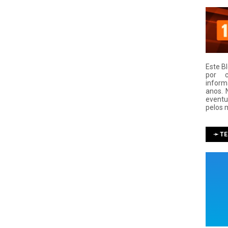
Este B
por 
infor
anos. 
eventu
pelos 
➛ T