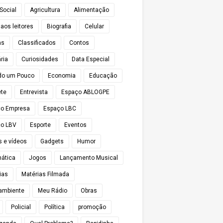
Social
Agricultura
Alimentação
 aos leitores
Biografia
Celular
as
Classificados
Contos
ria
Curiosidades
Data Especial
do um Pouco
Economia
Educação
te
Entrevista
Espaço ABLOGPE
ço Empresa
Espaço LBC
o LBV
Esporte
Eventos
s e vídeos
Gadgets
Humor
mática
Jogos
Lançamento Musical
ias
Matérias Filmada
ambiente
Meu Rádio
Obras
Policial
Política
promoção