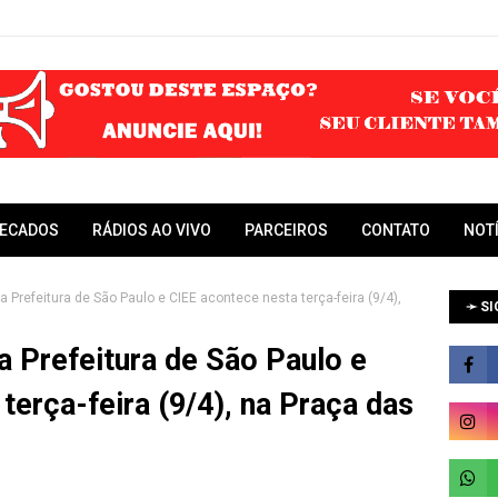
RECADOS
RÁDIOS AO VIVO
PARCEIROS
CONTATO
NOT
a Prefeitura de São Paulo e CIEE acontece nesta terça-feira (9/4),
➛ SI
da Prefeitura de São Paulo e
terça-feira (9/4), na Praça das