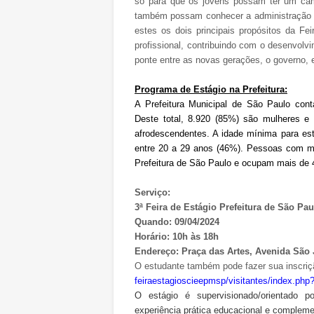
só para que os jovens possam ter um cam
também possam conhecer a administração pú
estes os dois principais propósitos da Fe
profissional, contribuindo com o desenvol
ponte entre as novas gerações, o governo, 
Programa de Estágio na Prefeitura:
A Prefeitura Municipal de São Paulo cont
Deste total, 8.920 (85%) são mulheres e
afrodescendentes. A idade mínima para es
entre 20 a 29 anos (46%). Pessoas com m
Prefeitura de São Paulo e ocupam mais de
Serviço:
3ª Feira de Estágio Prefeitura de São Pa
Quando: 09/04/2024
Horário: 10h às 18h
Endereço: Praça das Artes, Avenida São 
O estudante também pode fazer sua inscrição
feiraestagioscieepmsp/
visitantes/index.php
O estágio é supervisionado/orientado po
experiência prática educacional e complem