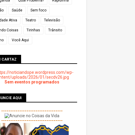
ganda
Qual Problema?
Rapidinha
ião
Saúde
Sem foco
dade Ativa
Teatro
Televisão
ndo Coisas
Tirinhas
Trânsito
mo
Você Aqui
M CARTAZ
Sem eventos programados
UNCIE AQUI
----------------------------------
----------------------------------