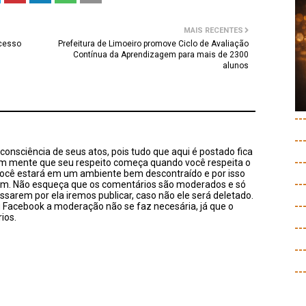
MAIS RECENTES
ucesso
Prefeitura de Limoeiro promove Ciclo de Avaliação
Contínua da Aprendizagem para mais de 2300
alunos
--
--
onsciência de seus atos, pois tudo que aqui é postado fica
--
em mente que seu respeito começa quando você respeita o
você estará em um ambiente bem descontraído e por isso
--
sim. Não esqueça que os comentários são moderados e só
ssarem por ela iremos publicar, caso não ele será deletado.
--
u Facebook a moderação não se faz necesária, já que o
ios.
--
--
--