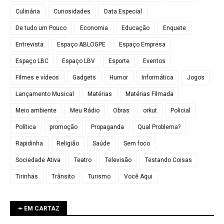
Culinária
Curiosidades
Data Especial
De tudo um Pouco
Economia
Educação
Enquete
Entrevista
Espaço ABLOGPE
Espaço Empresa
Espaço LBC
Espaço LBV
Esporte
Eventos
Filmes e vídeos
Gadgets
Humor
Informática
Jogos
Lançamento Musical
Matérias
Matérias Filmada
Meio ambiente
Meu Rádio
Obras
orkut
Policial
Política
promoção
Propaganda
Qual Problema?
Rapidinha
Religião
Saúde
Sem foco
Sociedade Ativa
Teatro
Televisão
Testando Coisas
Tirinhas
Trânsito
Turismo
Você Aqui
➛ EM CARTAZ