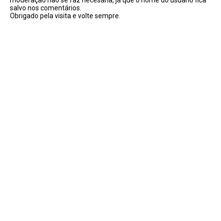
moderação não se faz necesária, já que o nome do usuário fica
salvo nos comentários.
Obrigado pela visita e volte sempre.