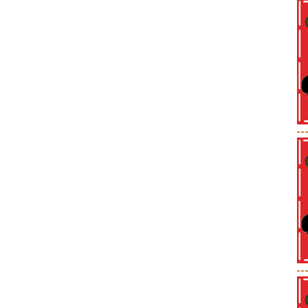
--
--