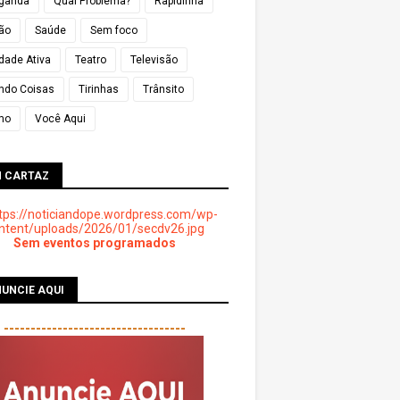
ganda
Qual Problema?
Rapidinha
ião
Saúde
Sem foco
dade Ativa
Teatro
Televisão
ndo Coisas
Tirinhas
Trânsito
mo
Você Aqui
M CARTAZ
Sem eventos programados
UNCIE AQUI
----------------------------------