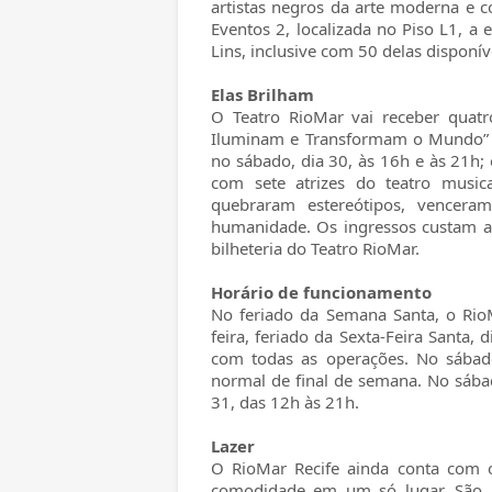
artistas negros da arte moderna e 
Eventos 2, localizada no Piso L1, a
Lins, inclusive com 50 delas disponív
Elas Brilham
O Teatro RioMar vai receber quatr
Iluminam e Transformam o Mundo” ne
no sábado, dia 30, às 16h e às 21h;
com sete atrizes do teatro music
quebraram estereótipos, vencer
humanidade. Os ingressos custam a 
bilheteria do Teatro RioMar.
Horário de funcionamento
No feriado da Semana Santa, o RioM
feira, feriado da Sexta-Feira Santa,
com todas as operações. No sábad
normal de final de semana. No sába
31, das 12h às 21h.
Lazer
O RioMar Recife ainda conta com 
comodidade em um só lugar. São 1