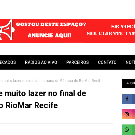
RECADOS
RÁDIOS AO VIVO
PARCEIROS
CONTATO
NOT
 e muito lazer no final de semana de Páscoa do RioMar Recife
➛ SI
e muito lazer no final de
o RioMar Recife