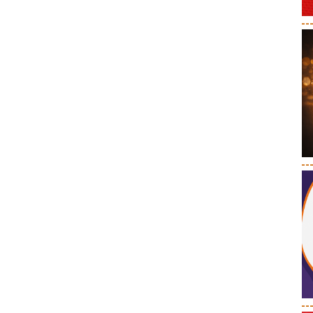
--
--
--