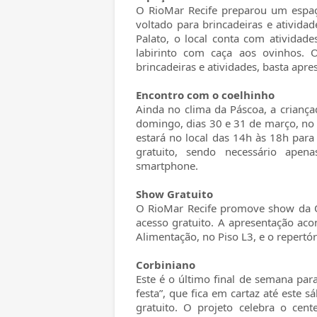
O RioMar Recife preparou um espa
voltado para brincadeiras e atividad
Palato, o local conta com atividad
labirinto com caça aos ovinhos. O
brincadeiras e atividades, basta apr
Encontro com o coelhinho
Ainda no clima da Páscoa, a crianç
domingo, dias 30 e 31 de março, no
estará no local das 14h às 18h para
gratuito, sendo necessário apen
smartphone.
Show Gratuito
O RioMar Recife promove show da O
acesso gratuito. A apresentação ac
Alimentação, no Piso L3, e o repertó
Corbiniano
Este é o último final de semana para
festa”, que fica em cartaz até este 
gratuito. O projeto celebra o ce