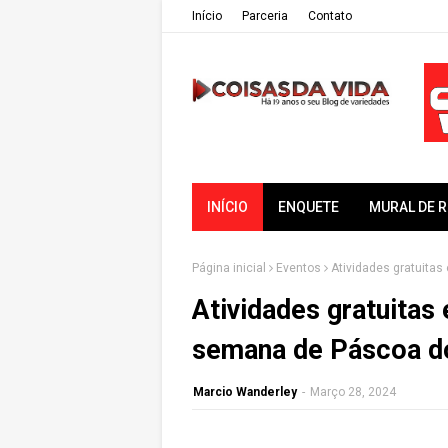
Iní­cio
Parceria
Contato
INÍCIO
ENQUETE
MURAL DE 
Página inicial
Eventos
Atividades gratuitas
Atividades gratuitas 
semana de Páscoa d
Marcio Wanderley
-
Março 28, 2024