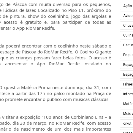
ço de Páscoa com muita diversão para os pequenos,
Ação 
e lúdicas de lazer. Localizado no Piso L1, próximo do
es de pintura, show do coelhinho, jogo das argolas e
Aviso
 acesso é gratuito e, para participar de todas as
Chuv
esentar o App RioMar Recife.
Culiná
ada poderá encontrar com o coelhinho neste sábado e
De tu
 espaço de Páscoa do RioMar Recife. O Coelho Gigante
Enque
 que as crianças possam fazer belas fotos. O acesso é
as apresentar o App RioMar Recife instalado no
Espa
Espaç
Filme
rquestra Matéria Prima neste domingo, dia 31, com
ontece a partir das 17h no palco montado na Praça de
Infor
rio promete encantar o público com músicas clássicas.
Matér
Meio 
 visitar a exposição “100 anos de Corbiniano Lins – a
sábado, dia 30 de março, no RioMar Recife, com acesso
orkut
ntenário de nascimento de um dos mais importantes