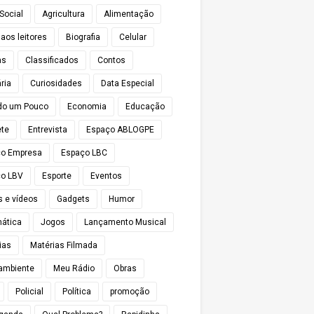
Social
Agricultura
Alimentação
 aos leitores
Biografia
Celular
as
Classificados
Contos
ria
Curiosidades
Data Especial
do um Pouco
Economia
Educação
te
Entrevista
Espaço ABLOGPE
ço Empresa
Espaço LBC
o LBV
Esporte
Eventos
s e vídeos
Gadgets
Humor
mática
Jogos
Lançamento Musical
ias
Matérias Filmada
ambiente
Meu Rádio
Obras
Policial
Política
promoção