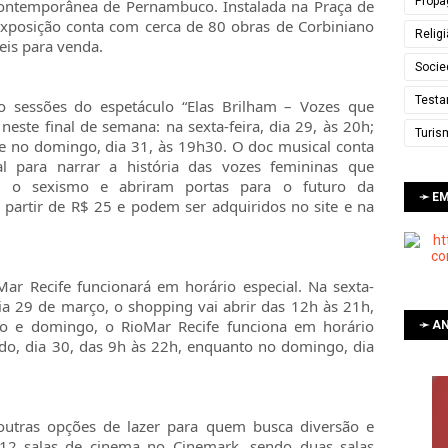
Propa
contemporânea de Pernambuco. Instalada na Praça de
 exposição conta com cerca de 80 obras de Corbiniano
Relig
eis para venda.
Socie
Testa
o sessões do espetáculo “Elas Brilham – Vozes que
ste final de semana: na sexta-feira, dia 29, às 20h;
Turis
 e no domingo, dia 31, às 19h30. O doc musical conta
al para narrar a história das vozes femininas que
am o sexismo e abriram portas para o futuro da
➛ E
partir de R$ 25 e podem ser adquiridos no site e na
ar Recife funcionará em horário especial. Na sexta-
 dia 29 de março, o shopping vai abrir das 12h às 21h,
o e domingo, o RioMar Recife funciona em horário
➛ AN
do, dia 30, das 9h às 22h, enquanto no domingo, dia
outras opções de lazer para quem busca diversão e
2 salas de cinema no Cinemark, sendo duas salas