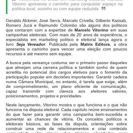
Vitorino apresenta o caminho para conquistar espaço na
política local, sozinho ou com equipe reduzida
Geraldo Alckmin, José Serra, Marcelo Crivella, Gilberto Kassab,
Romero Jucá e Raimundo Colombo são alguns dos políticos
que contaram com a expertise de
Marcelo Vitorino
em suas
campanhas eleitorais. Com mais de 20 anos de experiência, o
especialista em marketing político e eleitoral lança agora o
livro
Seja Vereador
. Publicada pela
Matrix Editora
, a obra
apresenta o caminho para vencer uma eleição com poucos
recursos e até mesmo sem equipe.
A busca pela vereança costuma ser o primeiro passo daqueles
que almejam uma carreira política e também sonho de quem
acredita no potencial dos cargos eletivos para o fomento da
participação popular em decisões importantes. Garantir cadeira
numa Câmara Municipal, no entanto, é tarefa que exige, além
de comprometimento, um plano eficiente de comunicação,
capaz transmitir com clareza aos eleitores valores,
posicionamentos, projetos e prioridades.
Neste lançamento, Vitorino mostra o que funciona e o que não
funciona na disputa eleitoral. Cada capítulo reúne ensinamentos
do que fazer para garantir uma campanha bem-sucedida e
aumentar as chances de vitória. Os conceitos políticos e
eleitorais básicos, as fases da disputa, orientações sobre
construir uma rede de relacionamentos e criar conteúdo