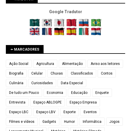
Google Tradutor
➛ MARCADORES
Ação Social
Agricultura
Alimentação
Aviso aos leitores
Biografia
Celular
Chuvas
Classificados
Contos
Culinária
Curiosidades
Data Especial
De tudo um Pouco
Economia
Educação
Enquete
Entrevista
Espaço ABLOGPE
Espaço Empresa
Espaço LBC
Espaço LBV
Esporte
Eventos
Filmes e vídeos
Gadgets
Humor
Informática
Jogos