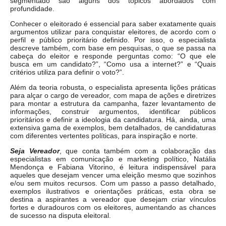
segmentado são alguns dos tópicos abordados com
profundidade.
Conhecer o eleitorado é essencial para saber exatamente quais
argumentos utilizar para conquistar eleitores, de acordo com o
perfil e público prioritário definido. Por isso, o especialista
descreve também, com base em pesquisas, o que se passa na
cabeça do eleitor e responde perguntas como: “O que ele
busca em um candidato?”, “Como usa a internet?” e “Quais
critérios utiliza para definir o voto?”.
Além da teoria robusta, o especialista apresenta lições práticas
para alçar o cargo de vereador, com mapa de ações e diretrizes
para montar a estrutura da campanha, fazer levantamento de
informações, construir argumentos, identificar públicos
prioritários e definir a ideologia da candidatura. Há, ainda, uma
extensiva gama de exemplos, bem detalhados, de candidaturas
com diferentes vertentes políticas, para inspiração e norte.
Seja Vereador
, que conta também com a colaboração das
especialistas em comunicação e marketing político, Natália
Mendonça e Fabiana Vitorino, é leitura indispensável para
aqueles que desejam vencer uma eleição mesmo que sozinhos
e/ou sem muitos recursos. Com um passo a passo detalhado,
exemplos ilustrativos e orientações práticas, esta obra se
destina a aspirantes a vereador que desejam criar vínculos
fortes e duradouros com os eleitores, aumentando as chances
de sucesso na disputa eleitoral.