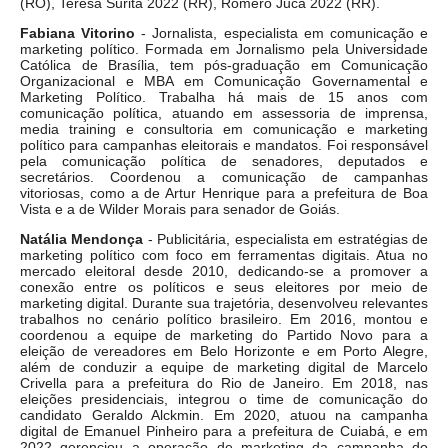
(RO), Teresa Surita 2022 (RR), Romero Jucá 2022 (RR).
Fabiana Vitorino
- Jornalista, especialista em comunicação e
marketing político. Formada em Jornalismo pela Universidade
Católica de Brasília, tem pós-graduação em Comunicação
Organizacional e MBA em Comunicação Governamental e
Marketing Político. Trabalha há mais de 15 anos com
comunicação política, atuando em assessoria de imprensa,
media training e consultoria em comunicação e marketing
político para campanhas eleitorais e mandatos. Foi responsável
pela comunicação política de senadores, deputados e
secretários. Coordenou a comunicação de campanhas
vitoriosas, como a de Artur Henrique para a prefeitura de Boa
Vista e a de Wilder Morais para senador de Goiás.
Natália Mendonça
- Publicitária, especialista em estratégias de
marketing político com foco em ferramentas digitais. Atua no
mercado eleitoral desde 2010, dedicando-se a promover a
conexão entre os políticos e seus eleitores por meio de
marketing digital. Durante sua trajetória, desenvolveu relevantes
trabalhos no cenário político brasileiro. Em 2016, montou e
coordenou a equipe de marketing do Partido Novo para a
eleição de vereadores em Belo Horizonte e em Porto Alegre,
além de conduzir a equipe de marketing digital de Marcelo
Crivella para a prefeitura do Rio de Janeiro. Em 2018, nas
eleições presidenciais, integrou o time de comunicação do
candidato Geraldo Alckmin. Em 2020, atuou na campanha
digital de Emanuel Pinheiro para a prefeitura de Cuiabá, e em
2022 gerenciou a operação de marketing da campanha do