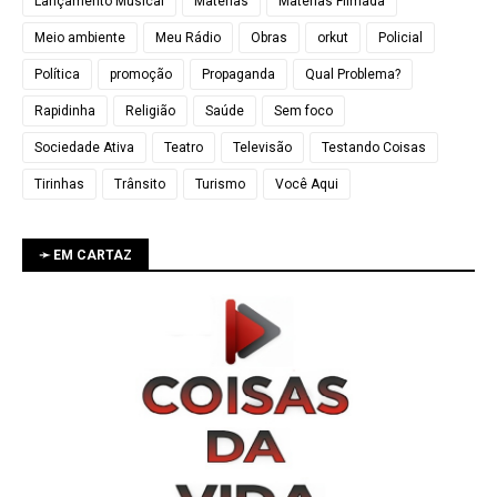
Lançamento Musical
Matérias
Matérias Filmada
Meio ambiente
Meu Rádio
Obras
orkut
Policial
Política
promoção
Propaganda
Qual Problema?
Rapidinha
Religião
Saúde
Sem foco
Sociedade Ativa
Teatro
Televisão
Testando Coisas
Tirinhas
Trânsito
Turismo
Você Aqui
➛ EM CARTAZ