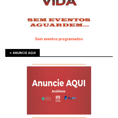
Sem eventos programados
➛ ANUNCIE AQUI
----------------------------------
----------------------------------