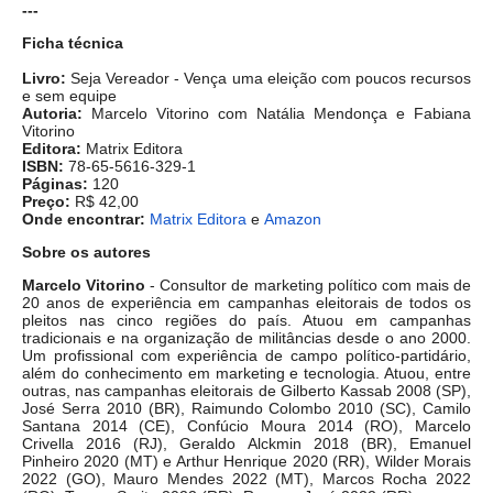
---
Ficha técnica
Livro:
Seja Vereador - Vença uma eleição com poucos recursos
e sem equipe
Autoria:
Marcelo Vitorino com Natália Mendonça e Fabiana
Vitorino
Editora:
Matrix Editora
ISBN:
78-65-5616-329-1
Páginas:
120
Preço:
R$ 42,00
Onde encontrar:
Matrix Editora
e
Amazon
Sobre
os autores
Marcelo Vitorino
- Consultor de marketing político com mais de
20 anos de experiência em campanhas eleitorais de todos os
pleitos nas cinco regiões do país. Atuou em campanhas
tradicionais e na organização de militâncias desde o ano 2000.
Um profissional com experiência de campo político-partidário,
além do conhecimento em marketing e tecnologia. Atuou, entre
outras, nas campanhas eleitorais de Gilberto Kassab 2008 (SP),
José Serra 2010 (BR), Raimundo Colombo 2010 (SC), Camilo
Santana 2014 (CE), Confúcio Moura 2014 (RO), Marcelo
Crivella 2016 (RJ), Geraldo Alckmin 2018 (BR), Emanuel
Pinheiro 2020 (MT) e Arthur Henrique 2020 (RR), Wilder Morais
2022 (GO), Mauro Mendes 2022 (MT), Marcos Rocha 2022