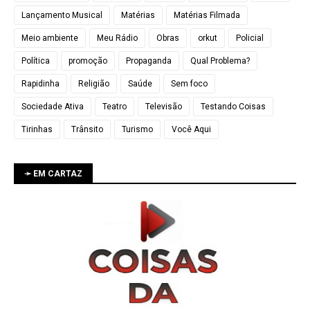
Lançamento Musical
Matérias
Matérias Filmada
Meio ambiente
Meu Rádio
Obras
orkut
Policial
Política
promoção
Propaganda
Qual Problema?
Rapidinha
Religião
Saúde
Sem foco
Sociedade Ativa
Teatro
Televisão
Testando Coisas
Tirinhas
Trânsito
Turismo
Você Aqui
➛ EM CARTAZ