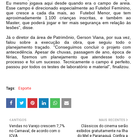
Eu mesmo jogava aqui desde quando era o campo de areia.
Esse campo é direcionado especialmente ao Futebol Feminino,
que cresce a cada dia mais, ao Futebol Menor, que tem
aproximadamente 1.100 crianças inscritas, e também ao
Master, que poderá jogar e ter mais segurança em relação às
lesões”, disse.
Já o diretor da área de Patrimônio, Gerson Viana, por sua vez,
falou sobre a execução da obra, que seguiu todo o
planejamento traçado. “Conseguimos concluir o projeto com
antecedência. Apesar de chuvas, passagem de ano, época de
férias, fizemos um planejamento que atendesse todo o
processo e foi um sucesso. Tecnicamente o campo é perfeito,
passou por todos os testes de laboratório e material”, finalizou.
Tags:
Esporte
ANTIGOS
MAIS RECENTES
Vendas no Varejo crescem 7,7%
Clássicos do cinema serão
no Carnaval, de acordo com o
exibidos gratuitamente na Ilha
ICVA
do Mel e Paranaguá. Confira a