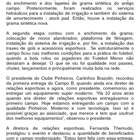
do enchimento e dos tapetes de grama sintética do antigo
campo. Posteriormente, foram realizados os serviços
hidráulicos para a instalação de irrigação e também do sistema
de amortecimento - stock pad. Então, houve a instalação da
grama sintética nova.
A segunda etapa contou com o enchimento da grama;
colocação de novos alambrados; plataforma de filmagem;
instalação do sistema de irrigação e, por fim, a instalação das
traves de gols e acessórios esportivos. Se estruturalmente o
campo ficou nas melhores condições para a prática do futebol,
quando a bola rolou os jogadores do Futebol Menor não
deixaram a desejar. O que se viu foi qualidade nos passes,
chutes, lançamentos e principalmente muita bola na rede.
O presidente do Clube Pinheiros, Carlinhos Brazolin, recordou
da primeira entrega do Campo B, quando ainda era diretor de
relações esportivas e agora, como presidente, comemorou ao
entregar um equipamento super moderno. “Há 10 anos atrás
quando era diretor de relações esportivas entregávamos o
primeiro campo. Hoje estamos entregando um campo com a
qualidade Pinheiros: Moderno e com tecnologia. Isso só é
possível graças ao associado, que merece e tem que usufruir
dos melhores equipamentos”, observou o presidente.
A diretora de relações esportivas, Fernanda Themudo,
prestigiou o evento e destacou a quantidade de beneficiados
com o campo modernizado. “Estou bem feliz com essa entrega.