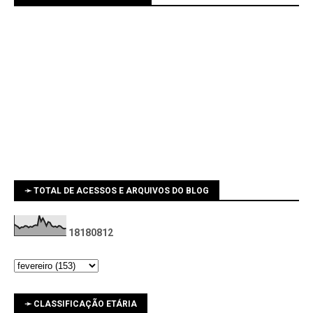
➛ TOTAL DE ACESSOS E ARQUIVOS DO BLOG
1
8
1
8
0
8
1
2
➛ CLASSIFICAÇÃO ETÁRIA