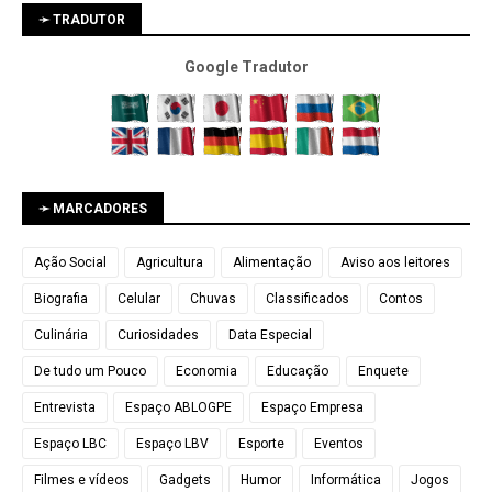
➛ TRADUTOR
Google Tradutor
➛ MARCADORES
Ação Social
Agricultura
Alimentação
Aviso aos leitores
Biografia
Celular
Chuvas
Classificados
Contos
Culinária
Curiosidades
Data Especial
De tudo um Pouco
Economia
Educação
Enquete
Entrevista
Espaço ABLOGPE
Espaço Empresa
Espaço LBC
Espaço LBV
Esporte
Eventos
Filmes e vídeos
Gadgets
Humor
Informática
Jogos