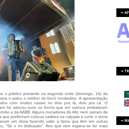
➛ AF
➛ T
u o público presente na segunda noite (domingo, 14) da
ara o palco o melhor do forró nordestino. A apresentação
odos com muitos casais no dois pra lá, dois pra cá. O
uem foi adorou ouvir os forrós que em outrora embalaram
olombo e da AABB. Alguns moradores do Alto nem saíram de
a que preferiram colocar cadeira na calçada e curtir o show
➛ M
 deram um show fazendo valer a fama que têm em outras
; "Só o mi disbuiado". Ano que vem espera-se ter mais