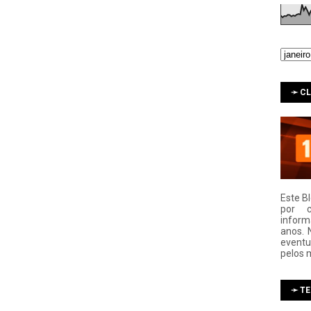
➛ C
Este B
por 
infor
anos. 
eventu
pelos 
➛ T