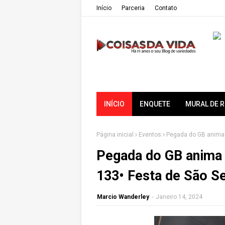
Iní­cio
Parceria
Contato
INÍCIO
ENQUETE
MURAL DE 
Página inicial
Eventos
Pegada do GB anima 
Pegada do GB anima 
133• Festa de São S
Marcio Wanderley
-
Janeiro 14, 2024