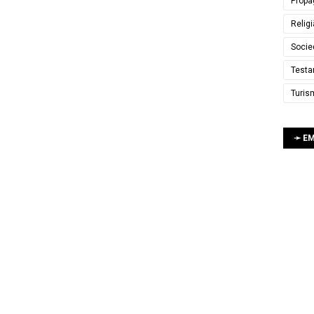
Propa
Relig
Socie
Testa
Turis
➛ E