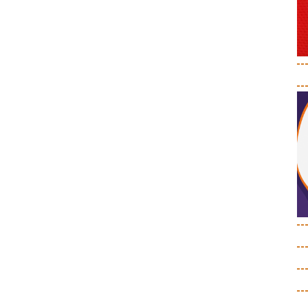
--
--
--
--
--
--