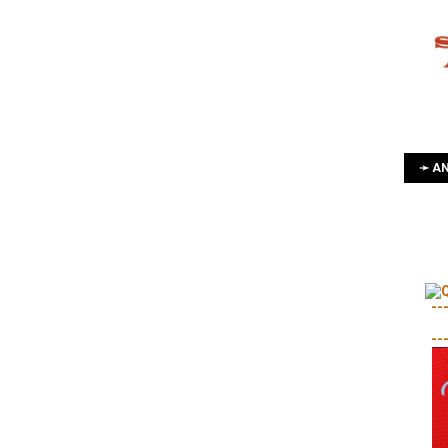
➛ AN
--
--