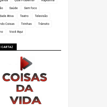
ganda
Qual Problema?
Rapidinha
ião
Saúde
Sem foco
dade Ativa
Teatro
Televisão
ndo Coisas
Tirinhas
Trânsito
mo
Você Aqui
M CARTAZ