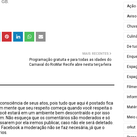
o GB.
Ação 
Aviso
Chuv
Culiná
De tu
MAIS RECENTES
Enque
Programação gratuita e para todas as idades do
Carnaval do RioMar Recife abre nesta terça-feira
Espa
Espaç
Filme
Infor
onsciência de seus atos, pois tudo que aqui é postado fica
Matér
em mente que seu respeito começa quando você respeita o
você estará em um ambiente bem descontraído e por isso
Meio 
sim. Não esqueça que os comentários são moderados e só
ssarem por ela iremos publicar, caso não ele será deletado.
orkut
u Facebook a moderação não se faz necesária, já que o
ios.