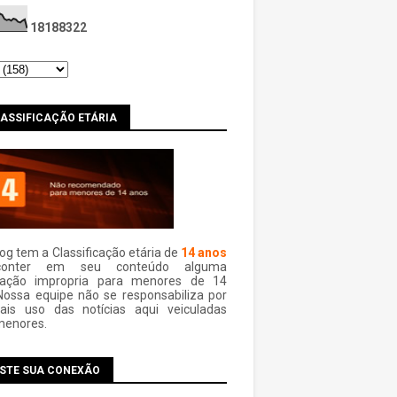
1
8
1
8
8
3
2
2
LASSIFICAÇÃO ETÁRIA
log tem a Classificação etária de
14 anos
conter em seu conteúdo alguma
mação impropria para menores de 14
Nossa equipe não se responsabiliza por
ais uso das notí­cias aqui veiculadas
menores.
ESTE SUA CONEXÃO