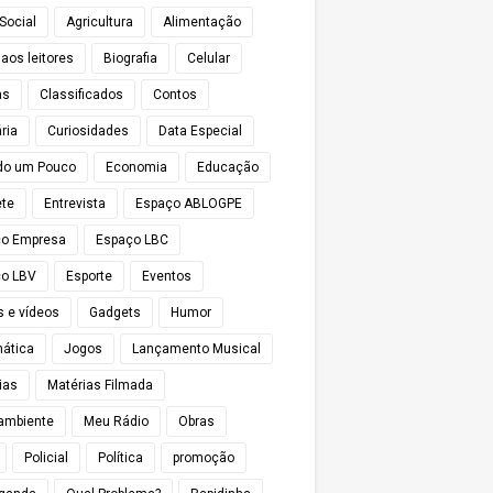
Social
Agricultura
Alimentação
 aos leitores
Biografia
Celular
as
Classificados
Contos
ria
Curiosidades
Data Especial
do um Pouco
Economia
Educação
te
Entrevista
Espaço ABLOGPE
ço Empresa
Espaço LBC
o LBV
Esporte
Eventos
s e vídeos
Gadgets
Humor
mática
Jogos
Lançamento Musical
ias
Matérias Filmada
ambiente
Meu Rádio
Obras
Policial
Política
promoção