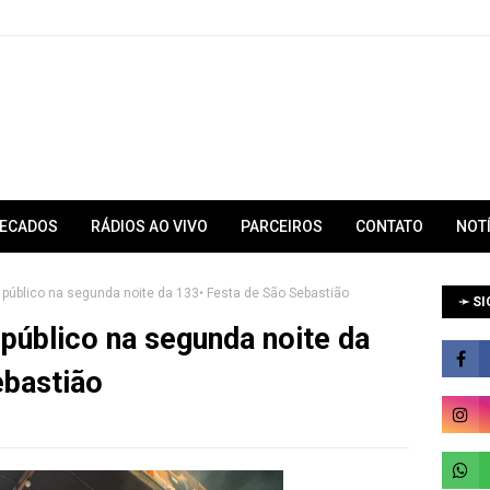
RECADOS
RÁDIOS AO VIVO
PARCEIROS
CONTATO
NOT
público na segunda noite da 133• Festa de São Sebastião
➛ SI
público na segunda noite da
ebastião