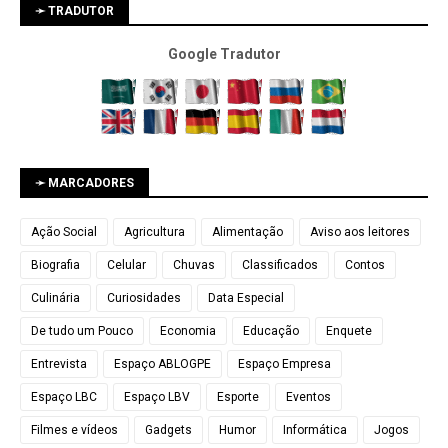
➛ TRADUTOR
Google Tradutor
➛ MARCADORES
Ação Social
Agricultura
Alimentação
Aviso aos leitores
Biografia
Celular
Chuvas
Classificados
Contos
Culinária
Curiosidades
Data Especial
De tudo um Pouco
Economia
Educação
Enquete
Entrevista
Espaço ABLOGPE
Espaço Empresa
Espaço LBC
Espaço LBV
Esporte
Eventos
Filmes e vídeos
Gadgets
Humor
Informática
Jogos