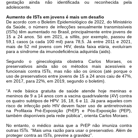
gestação ainda não identificada ou reconhecida pela
adolescente.
Aumento de ISTs em jovens é mais um desafio
De acordo com o Boletim Epidemiológico de 2022, do Ministério
da Saúde, o número de infecções sexualmente transmissíveis
(ISTs) têm aumentado no Brasil, principalmente entre jovens de
15 a 24 anos. Só em 2021, a sífilis, por exemplo, passou de
59,1 casos (a cada 100 mil) para 78,5. Já entre 2011 e 2021,
mais de 52 mil jovens com HIV, desta faixa etária, evoluíram
para a síndrome da imunodeficiência adquirida (aids).
Segundo o ginecologista obstetra Carlos Moraes, os
preservativos ainda são os métodos mais acessíveis e
funcionais contra ISTs, mas não são os únicos (até porque o
uso de preservativos entre jovens de 15 a 24 anos caiu de 47%,
em 2017, para 22%, em 2019, segundo o boletim).
“A rede básica gratuita de saúde atende hoje meninas e
meninos de 9 a 14 anos com a vacina quadrivalente (4V) contra
os quatro subtipos de HPV: 16, 18, 6 e 11. Já para aqueles com
risco de infecção pelo HIV devem fazer uso de antirretrovirais
na Profilaxia Pré-Exposição (PrEP) e Pós-Exposição (PEP),
também disponíveis pela rede pública”, orienta Carlos Moraes.
No entanto, o médico avisa que a PrEP não imuniza contra
outras ISTs. “Mais uma razão para usar o preservativo. Além de
proteger contra as ISTs, previne a gravidez”.