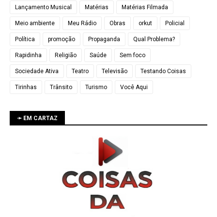
Lançamento Musical
Matérias
Matérias Filmada
Meio ambiente
Meu Rádio
Obras
orkut
Policial
Política
promoção
Propaganda
Qual Problema?
Rapidinha
Religião
Saúde
Sem foco
Sociedade Ativa
Teatro
Televisão
Testando Coisas
Tirinhas
Trânsito
Turismo
Você Aqui
➛ EM CARTAZ