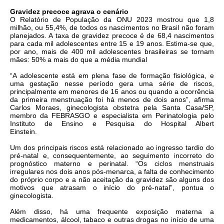
Gravidez precoce agrava o cenário
O Relatório de População da ONU 2023 mostrou que 1,8
milhão, ou 55,4%, de todos os nascimentos no Brasil não foram
planejados. A taxa de gravidez precoce é de 68,4 nascimentos
para cada mil adolescentes entre 15 e 19 anos. Estima-se que,
por ano, mais de 400 mil adolescentes brasileiras se tornam
mães: 50% a mais do que a média mundial
“A adolescente está em plena fase de formação fisiológica, e
uma gestação nesse período gera uma série de riscos,
principalmente em menores de 16 anos ou quando a ocorrência
da primeira menstruação foi há menos de dois anos”, afirma
Carlos Moraes, ginecologista obstetra pela Santa Casa/SP,
membro da FEBRASGO e especialista em Perinatologia pelo
Instituto de Ensino e Pesquisa do Hospital Albert
Einstein.
Um dos principais riscos está relacionado ao ingresso tardio do
pré-natal e, consequentemente, ao seguimento incorreto do
prognóstico materno e perinatal. “Os ciclos menstruais
irregulares nos dois anos pós-menarca, a falta de conhecimento
do próprio corpo e a não aceitação da gravidez são alguns dos
motivos que atrasam o início do pré-natal”, pontua o
ginecologista.
Além disso, há uma frequente exposição materna a
medicamentos, álcool, tabaco e outras drogas no início de uma