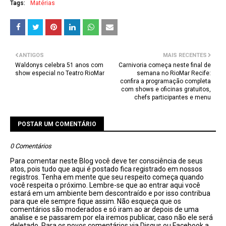
Tags:
Matérias
ANTIGOS
MAIS RECENTES
Waldonys celebra 51 anos com
Carnivoria começa neste final de
show especial no Teatro RioMar
semana no RioMar Recife:
confira a programação completa
com shows e oficinas gratuitos,
chefs participantes e menu
POSTAR UM COMENTÁRIO
0 Comentários
Para comentar neste Blog você deve ter consciência de seus
atos, pois tudo que aqui é postado fica registrado em nossos
registros. Tenha em mente que seu respeito começa quando
você respeita o próximo. Lembre-se que ao entrar aqui você
estará em um ambiente bem descontraído e por isso contribua
para que ele sempre fique assim. Não esqueça que os
comentários são moderados e só iram ao ar depois de uma
analise e se passarem por ela iremos publicar, caso não ele será
deletado. Para os novos comentários via Disqus ou Facebook a