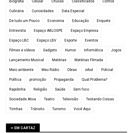
Biografia
Celular
Chuvas
Classificados
Contos
Culinária
Curiosidades
Data Especial
De tudo um Pouco
Economia
Educação
Enquete
Entrevista
Espaço ABLOGPE
Espaço Empresa
Espaço LBC
Espaço LBV
Esporte
Eventos
Filmes e vídeos
Gadgets
Humor
Informática
Jogos
Lançamento Musical
Matérias
Matérias Filmada
Meio ambiente
Meu Rádio
Obras
orkut
Policial
Política
promoção
Propaganda
Qual Problema?
Rapidinha
Religião
Saúde
Sem foco
Sociedade Ativa
Teatro
Televisão
Testando Coisas
Tirinhas
Trânsito
Turismo
Você Aqui
➛ EM CARTAZ