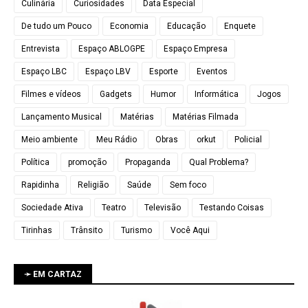
Culinária
Curiosidades
Data Especial
De tudo um Pouco
Economia
Educação
Enquete
Entrevista
Espaço ABLOGPE
Espaço Empresa
Espaço LBC
Espaço LBV
Esporte
Eventos
Filmes e vídeos
Gadgets
Humor
Informática
Jogos
Lançamento Musical
Matérias
Matérias Filmada
Meio ambiente
Meu Rádio
Obras
orkut
Policial
Política
promoção
Propaganda
Qual Problema?
Rapidinha
Religião
Saúde
Sem foco
Sociedade Ativa
Teatro
Televisão
Testando Coisas
Tirinhas
Trânsito
Turismo
Você Aqui
➛ EM CARTAZ