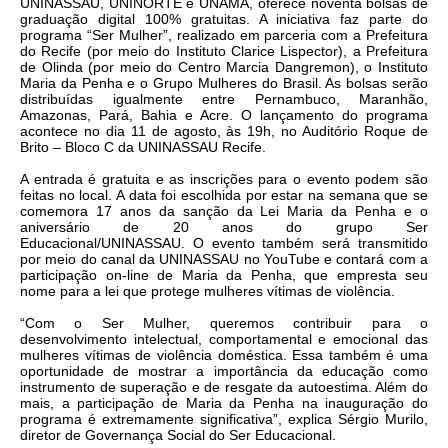
UNINASSAU, UNINORTE e UNAMA, oferece noventa bolsas de
graduação digital 100% gratuitas. A iniciativa faz parte do
programa “Ser Mulher”, realizado em parceria com a Prefeitura
do Recife (por meio do Instituto Clarice Lispector), a Prefeitura
de Olinda (por meio do Centro Marcia Dangremon), o Instituto
Maria da Penha e o Grupo Mulheres do Brasil. As bolsas serão
distribuídas igualmente entre Pernambuco, Maranhão,
Amazonas, Pará, Bahia e Acre.
O lançamento do programa
acontece no dia 11 de agosto, às 19h, no Auditório Roque de
Brito – Bloco C da UNINASSAU Recife.
A entrada é gratuita e as inscrições para o evento podem são
feitas no local. A data foi escolhida por estar na semana que se
comemora 17 anos da sanção da Lei Maria da Penha e o
aniversário de 20 anos do grupo Ser
Educacional/UNINASSAU.
O evento também será transmitido
por meio do canal da UNINASSAU no YouTube e contará com a
participação on-line de Maria da Penha, que empresta seu
nome para a lei que protege mulheres vítimas de violência.
“Com o Ser Mulher, queremos contribuir para o
desenvolvimento intelectual, comportamental e emocional das
mulheres vítimas de violência doméstica. Essa também é uma
oportunidade de mostrar a importância da educação como
instrumento de superação e de resgate da autoestima. Além do
mais, a participação de Maria da Penha na inauguração do
programa é extremamente significativa”, explica Sérgio Murilo,
diretor de Governança Social do Ser Educacional.