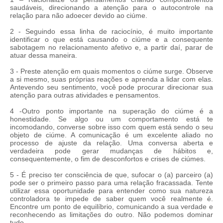
saudáveis, direcionando a atenção para o autocontrole na
relação para não adoecer devido ao ciúme.
2 - Seguindo essa linha de raciocínio, é muito importante
identificar o que está causando o ciúme e a consequente
sabotagem no relacionamento afetivo e, a partir daí, parar de
atuar dessa maneira.
3 - Preste atenção em quais momentos o ciúme surge. Observe
a si mesmo, suas próprias reações e aprenda a lidar com elas.
Antevendo seu sentimento, você pode procurar direcionar sua
atenção para outras atividades e pensamentos.
4 -Outro ponto importante na superação do ciúme é a
honestidade. Se algo ou um comportamento está te
incomodando, converse sobre isso com quem está sendo o seu
objeto de ciúme. A comunicação é um excelente aliado no
processo de ajuste da relação. Uma conversa aberta e
verdadeira pode gerar mudanças de hábitos e,
consequentemente, o fim de desconfortos e crises de ciúmes.
5 - É preciso ter consciência de que, sufocar o (a) parceiro (a)
pode ser o primeiro passo para uma relação fracassada. Tente
utilizar essa oportunidade para entender como sua natureza
controladora te impede de saber quem você realmente é.
Encontre um ponto de equilíbrio, comunicando a sua verdade e
reconhecendo as limitações do outro. Não podemos dominar
tudo.