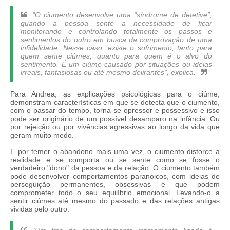
“O ciumento desenvolve uma “síndrome de detetive”,
quando a pessoa sente a necessidade de ficar
monitorando e controlando totalmente os passos e
sentimentos do outro em busca da comprovação de uma
infidelidade. Nesse caso, existe o sofrimento, tanto para
quem sente ciúmes, quanto para quem é o alvo do
sentimento. É um ciúme causado por situações ou ideias
irreais, fantasiosas ou até mesmo delirantes”, explica.
Para Andrea, as explicações psicológicas para o ciúme,
demonstram características em que se detecta que o ciumento,
com o passar do tempo, torna-se opressor e possessivo e isso
pode ser originário de um possível desamparo na infância. Ou
por rejeição ou por vivências agressivas ao longo da vida que
geram muito medo.
E por temer o abandono mais uma vez, o ciumento distorce a
realidade e se comporta ou se sente como se fosse o
verdadeiro "dono" da pessoa e da relação. O ciumento também
pode desenvolver comportamentos paranoicos, com ideias de
perseguição permanentes, obsessivas e que podem
comprometer todo o seu equilíbrio emocional. Levando-o a
sentir ciúmes até mesmo do passado e das relações antigas
vividas pelo outro.