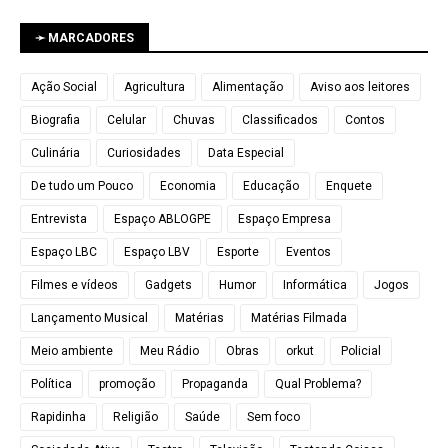
➛ MARCADORES
Ação Social
Agricultura
Alimentação
Aviso aos leitores
Biografia
Celular
Chuvas
Classificados
Contos
Culinária
Curiosidades
Data Especial
De tudo um Pouco
Economia
Educação
Enquete
Entrevista
Espaço ABLOGPE
Espaço Empresa
Espaço LBC
Espaço LBV
Esporte
Eventos
Filmes e vídeos
Gadgets
Humor
Informática
Jogos
Lançamento Musical
Matérias
Matérias Filmada
Meio ambiente
Meu Rádio
Obras
orkut
Policial
Política
promoção
Propaganda
Qual Problema?
Rapidinha
Religião
Saúde
Sem foco