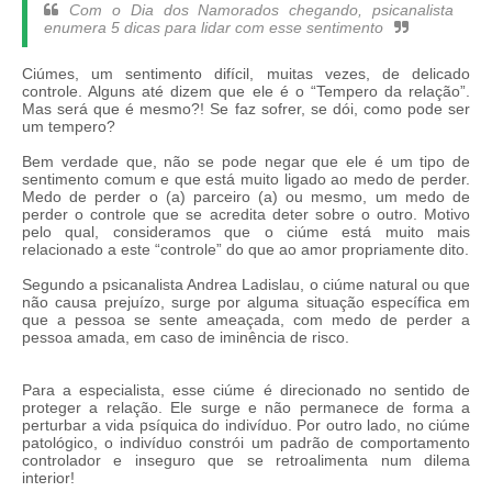
Com o Dia dos Namorados chegando, psicanalista
enumera 5 dicas para lidar com esse sentimento
Ciúmes, um sentimento difícil, muitas vezes, de delicado
controle. Alguns até dizem que ele é o “Tempero da relação”.
Mas será que é mesmo?! Se faz sofrer, se dói, como pode ser
um tempero?
Bem verdade que, não se pode negar que ele é um tipo de
sentimento comum e que está muito ligado ao medo de perder.
Medo de perder o (a) parceiro (a) ou mesmo, um medo de
perder o controle que se acredita deter sobre o outro. Motivo
pelo qual, consideramos que o ciúme está muito mais
relacionado a este “controle” do que ao amor propriamente dito.
Segundo a psicanalista Andrea Ladislau, o ciúme natural ou que
não causa prejuízo, surge por alguma situação específica em
que a pessoa se sente ameaçada, com medo de perder a
pessoa amada, em caso de iminência de risco.
Para a especialista, esse ciúme é direcionado no sentido de
proteger a relação. Ele surge e não permanece de forma a
perturbar a vida psíquica do indivíduo. Por outro lado, no ciúme
patológico, o indivíduo constrói um padrão de comportamento
controlador e inseguro que se retroalimenta num dilema
interior!