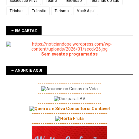
Sociedade Ativa
Teatro
Televisão
Testando Coisas
Tirinhas
Trânsito
Turismo
Você Aqui
➛ EM CARTAZ
Sem eventos programados
➛ ANUNCIE AQUI
----------------------------------
----------------------------------
----------------------------------
-----------------------------------------
-----------------------------------------