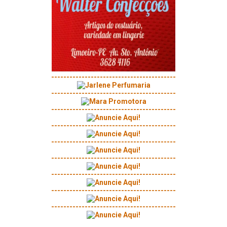
-----------------------------------------
-----------------------------------------
-----------------------------------------
-----------------------------------------
-----------------------------------------
-----------------------------------------
-----------------------------------------
-----------------------------------------
-----------------------------------------