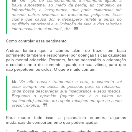
“Um tipo de comportamento intimamente ligado à
baixa autoestima, ao medo da perda, ao complexo de
inferioridade, a insegurança, que pode evidenciar até
mesmo outros sintomas de transtornos psíquicos. Esse
ciúme que causa dor e desespero reflete a perda do
equilíbrio emocional e a limitação da vida e das relações
interpessoais do ciumento”, diz.
Como controlar esse sentimento
Andrea lembra que o ciúmes além de trazer um baita
sofrimento também é responsável por doenças físicas causadas
pelo mental adoecido. Portanto, faz-se necessário a orientação
e cuidado tanto do ciumento, quanto de sua vítima, para que
não perpetuem os ciclos. O que é muito comum.
“Se não houver tratamento e cura, o ciumento vai
estar sempre em busca de pessoas para se relacionar,
onde possa descarregar sua insegurança e seus medos.
Enquanto o oprimido (aquele que é a vítima do
sentimento) também irá repetir relações em que se sente
preso”, explica.
Para mudar tudo isso, a psicanalista enumera algumas
mudanças de comportamento que podem ajudar:
1 – Racionalize os pensamentos criando comportamentos