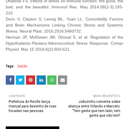
Dhabhar FS. Effects of stress on immune function: the good, the
bad, and the beautiful. Immunol Res. May 2014;58(2-3):193-
210.
Duric V, Clayton S, Leong ML, Yuan LL. Comorbidity Factors
and Brain Mechanisms Linking Chronic Stress and Systemic
Illness. Neural Plast. 2016;2016:5460732.
Herman JP, McKlveen JM, Ghosal S, et al. Regulation of the
Hypothalamic-Pituitary-
Adrenocortical Stress Response. Compr
Physiol. Mar 15 2016;6(2):603-621.
Tags:
Saúde
ANTIGOS
MAIS RECENTES
Prefeitura do Recife lança
Joãozinho comenta sobre
manual para desenho de ruas
aliança entre Orlando e Marcelo:
focadas nas pessoas
"Tem gente que tem lado, tem
gente que não tem"