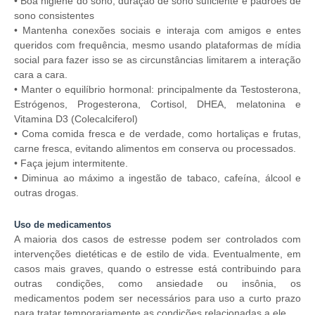
• Boa higiene do sono, duração de sono suficiente e padrões de
sono consistentes
• Mantenha conexões sociais e interaja com amigos e entes
queridos com frequência, mesmo usando plataformas de mídia
social para fazer isso se as circunstâncias limitarem a interação
cara a cara.
• Manter o equilíbrio hormonal: principalmente da Testosterona,
Estrógenos, Progesterona, Cortisol, DHEA, melatonina e
Vitamina D3 (Colecalciferol)
• Coma comida fresca e de verdade, como hortaliças e frutas,
carne fresca, evitando alimentos em conserva ou processados.
• Faça jejum intermitente.
• Diminua ao máximo a ingestão de tabaco, cafeína, álcool e
outras drogas.
Uso de medicamentos
A maioria dos casos de estresse podem ser controlados com
intervenções dietéticas e de estilo de vida. Eventualmente, em
casos mais graves, quando o estresse está contribuindo para
outras condições, como ansiedade ou insônia, os
medicamentos podem ser necessários para uso a curto prazo
para tratar temporariamente as condições relacionadas a ele.