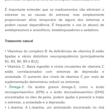
É importante entender que os medicamentos não eliminam o
estresse ou as causas do estresse, mas simplesmente
proporcionam alívio temporário de alguns dos sintomas e
podem causar dependência. É frequente o uso (e abuso) de
antidepressivos e ansiolíticos, betabloqueadores e sedativos.
Tratamento natural
• Vitaminas do complexo B: As deficiências de vitamina B estão
ligadas a vários distúrbios neuropsiquiátricos (principalmente
B1, B3, B6, B9 e B12).
• Vitamina C: Baixa ingestão e níveis circulantes de vitamina C
estão correlacionados com sintomas de depressão e
ansiedade. O aumento dos níveis de vitamina C por meio de
suplementação demonstrou reduzir os sintomas.
•
Ômega-3
: Os ácidos graxos ômega-3, como o ácido
eicosapentaenóico (EPA) e o ácido docosahexaenóico (DHA)
encontrados no óleo de peixe, podem ajudar a prevenir e tratar
o estresse, a ansiedade e a depressão.
• L-teanina: A L-teanina, um aminoácido encontrado no chá