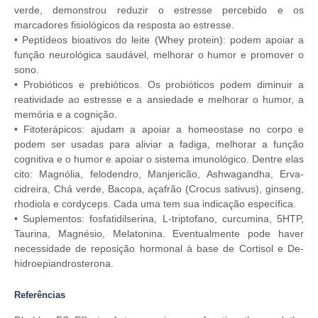
verde, demonstrou reduzir o estresse percebido e os
marcadores fisiológicos da resposta ao estresse.
• Peptídeos bioativos do leite (Whey protein): podem apoiar a
função neurológica saudável, melhorar o humor e promover o
sono.
• Probióticos e prebióticos. Os probióticos podem diminuir a
reatividade ao estresse e a ansiedade e melhorar o humor, a
memória e a cognição.
• Fitoterápicos: ajudam a apoiar a homeostase no corpo e
podem ser usadas para aliviar a fadiga, melhorar a função
cognitiva e o humor e apoiar o sistema imunológico. Dentre elas
cito: Magnólia, felodendro, Manjericão, Ashwagandha, Erva-
cidreira, Chá verde, Bacopa, açafrão (Crocus sativus), ginseng,
rhodiola e cordyceps. Cada uma tem sua indicação específica.
• Suplementos: fosfatidilserina, L-triptofano, curcumina, 5HTP,
Taurina, Magnésio, Melatonina. Eventualmente pode haver
necessidade de reposição hormonal à base de Cortisol e De-
hidroepiandrosterona.
Referências