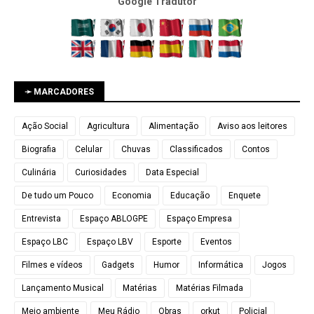
Google Tradutor
➛ MARCADORES
Ação Social
Agricultura
Alimentação
Aviso aos leitores
Biografia
Celular
Chuvas
Classificados
Contos
Culinária
Curiosidades
Data Especial
De tudo um Pouco
Economia
Educação
Enquete
Entrevista
Espaço ABLOGPE
Espaço Empresa
Espaço LBC
Espaço LBV
Esporte
Eventos
Filmes e vídeos
Gadgets
Humor
Informática
Jogos
Lançamento Musical
Matérias
Matérias Filmada
Meio ambiente
Meu Rádio
Obras
orkut
Policial