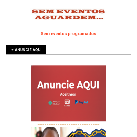
Sem eventos programados
➛ ANUNCIE AQUI
----------------------------------
----------------------------------