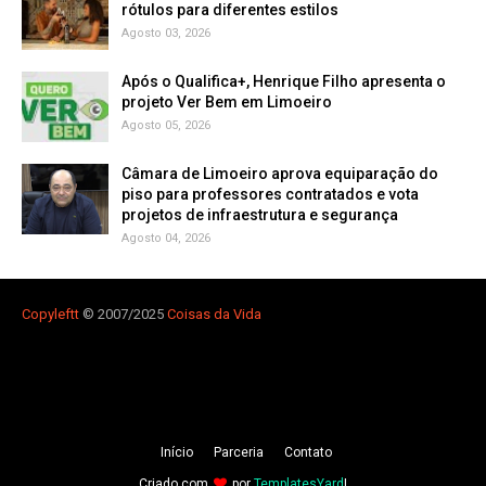
rótulos para diferentes estilos
Agosto 03, 2026
Após o Qualifica+, Henrique Filho apresenta o
projeto Ver Bem em Limoeiro
Agosto 05, 2026
Câmara de Limoeiro aprova equiparação do
piso para professores contratados e vota
projetos de infraestrutura e segurança
Agosto 04, 2026
Copyleft
t
© 2007/2025
Coisas da Vida
Iní­cio
Parceria
Contato
Criado com
por
TemplatesYard
|