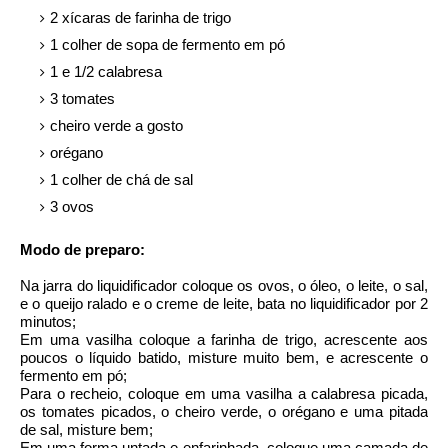
2 xícaras de farinha de trigo
1 colher de sopa de fermento em pó
1 e 1/2 calabresa
3 tomates
cheiro verde a gosto
orégano
1 colher de chá de sal
3 ovos
Modo de preparo:
Na jarra do liquidificador coloque os ovos, o óleo, o leite, o sal,
e o queijo ralado e o creme de leite, bata no liquidificador por 2
minutos;
Em uma vasilha coloque a farinha de trigo, acrescente aos
poucos o líquido batido, misture muito bem, e acrescente o
fermento em pó;
Para o recheio, coloque em uma vasilha a calabresa picada,
os tomates picados, o cheiro verde, o orégano e uma pitada
de sal, misture bem;
Em uma forma untada e enfarinhada, coloque uma camada de