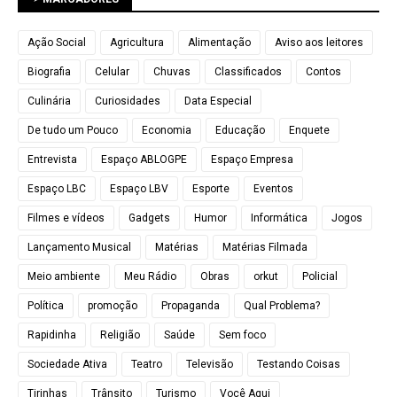
Ação Social
Agricultura
Alimentação
Aviso aos leitores
Biografia
Celular
Chuvas
Classificados
Contos
Culinária
Curiosidades
Data Especial
De tudo um Pouco
Economia
Educação
Enquete
Entrevista
Espaço ABLOGPE
Espaço Empresa
Espaço LBC
Espaço LBV
Esporte
Eventos
Filmes e vídeos
Gadgets
Humor
Informática
Jogos
Lançamento Musical
Matérias
Matérias Filmada
Meio ambiente
Meu Rádio
Obras
orkut
Policial
Política
promoção
Propaganda
Qual Problema?
Rapidinha
Religião
Saúde
Sem foco
Sociedade Ativa
Teatro
Televisão
Testando Coisas
Tirinhas
Trânsito
Turismo
Você Aqui