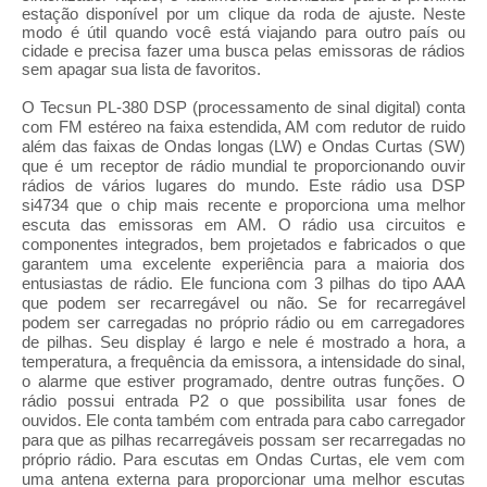
estação disponível por um clique da roda de ajuste. Neste
modo é útil quando você está viajando para outro país ou
cidade e precisa fazer uma busca pelas emissoras de rádios
sem apagar sua lista de favoritos.
O Tecsun PL-380 DSP (processamento de sinal digital) conta
com FM estéreo na faixa estendida, AM com redutor de ruido
além das faixas de Ondas longas (LW) e Ondas Curtas (SW)
que é um receptor de rádio mundial te proporcionando ouvir
rádios de vários lugares do mundo. Este rádio usa DSP
si4734 que o chip mais recente e proporciona uma melhor
escuta das emissoras em AM. O rádio usa circuitos e
componentes integrados, bem projetados e fabricados o que
garantem uma excelente experiência para a maioria dos
entusiastas de rádio. Ele funciona com 3 pilhas do tipo AAA
que podem ser recarregável ou não. Se for recarregável
podem ser carregadas no próprio rádio ou em carregadores
de pilhas. Seu display é largo e nele é mostrado a hora, a
temperatura, a frequência da emissora, a intensidade do sinal,
o alarme que estiver programado, dentre outras funções. O
rádio possui entrada P2 o que possibilita usar fones de
ouvidos. Ele conta também com entrada para cabo carregador
para que as pilhas recarregáveis possam ser recarregadas no
próprio rádio. Para escutas em Ondas Curtas, ele vem com
uma antena externa para proporcionar uma melhor escutas