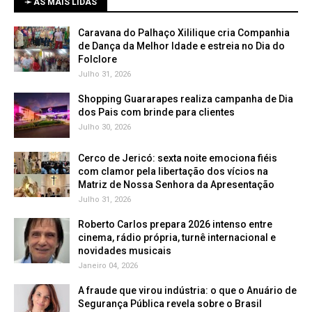
➛ AS MAIS LIDAS
Caravana do Palhaço Xililique cria Companhia
de Dança da Melhor Idade e estreia no Dia do
Folclore
Julho 31, 2026
Shopping Guararapes realiza campanha de Dia
dos Pais com brinde para clientes
Julho 30, 2026
Cerco de Jericó: sexta noite emociona fiéis
com clamor pela libertação dos vícios na
Matriz de Nossa Senhora da Apresentação
Julho 31, 2026
Roberto Carlos prepara 2026 intenso entre
cinema, rádio própria, turnê internacional e
novidades musicais
Janeiro 04, 2026
A fraude que virou indústria: o que o Anuário de
Segurança Pública revela sobre o Brasil