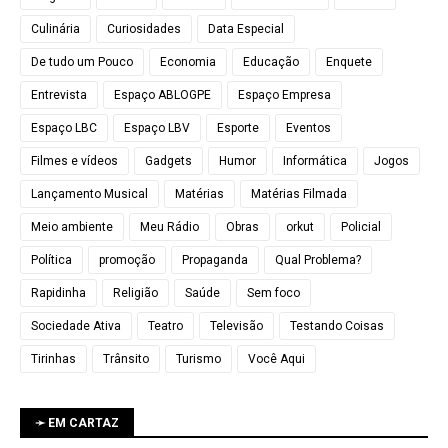
Culinária
Curiosidades
Data Especial
De tudo um Pouco
Economia
Educação
Enquete
Entrevista
Espaço ABLOGPE
Espaço Empresa
Espaço LBC
Espaço LBV
Esporte
Eventos
Filmes e vídeos
Gadgets
Humor
Informática
Jogos
Lançamento Musical
Matérias
Matérias Filmada
Meio ambiente
Meu Rádio
Obras
orkut
Policial
Política
promoção
Propaganda
Qual Problema?
Rapidinha
Religião
Saúde
Sem foco
Sociedade Ativa
Teatro
Televisão
Testando Coisas
Tirinhas
Trânsito
Turismo
Você Aqui
➛ EM CARTAZ