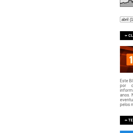
➛ C
Este B
por 
infor
anos. 
eventu
pelos 
➛ T