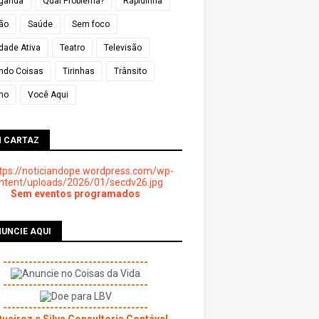
ganda
Qual Problema?
Rapidinha
ião
Saúde
Sem foco
dade Ativa
Teatro
Televisão
ndo Coisas
Tirinhas
Trânsito
mo
Você Aqui
M CARTAZ
Sem eventos programados
UNCIE AQUI
----------------------------------
----------------------------------
----------------------------------