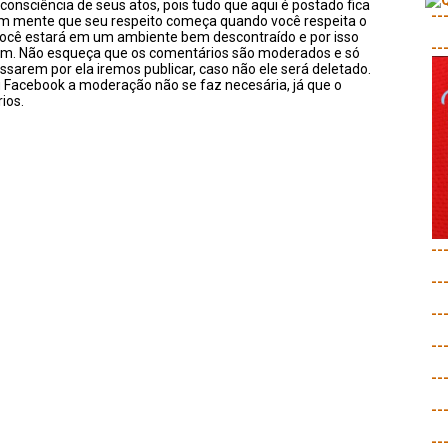
onsciência de seus atos, pois tudo que aqui é postado fica
--
em mente que seu respeito começa quando você respeita o
você estará em um ambiente bem descontraído e por isso
--
sim. Não esqueça que os comentários são moderados e só
ssarem por ela iremos publicar, caso não ele será deletado.
u Facebook a moderação não se faz necesária, já que o
ios.
--
--
--
--
--
--
--