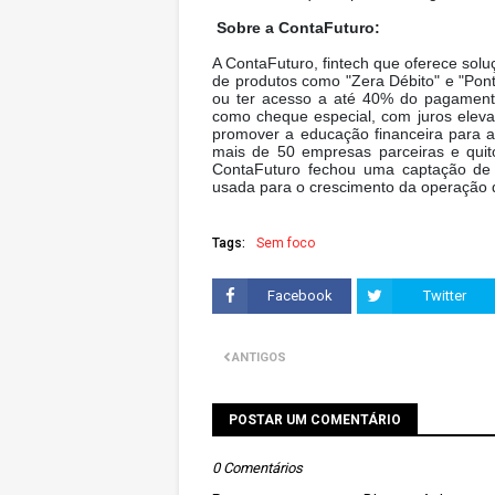
Sobre a ContaFuturo:
A ContaFuturo, fintech que oferece soluç
de produtos como "Zera Débito" e "Pont
ou ter acesso a até 40% do pagament
como cheque especial, com juros elev
promover a educação financeira para 
mais de 50 empresas parceiras e qui
ContaFuturo fechou uma captação de R
usada para o crescimento da operação d
Tags:
Sem foco
Facebook
Twitter
ANTIGOS
POSTAR UM COMENTÁRIO
0 Comentários