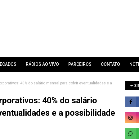
RECADOS
RÁDIOS AO VIVO
PARCEIROS
CONTATO
NOT
rporativos: 40% do salário mensal para cobrir eventualidades e a
➛ SI
porativos: 40% do salário
ventualidades e a possibilidade