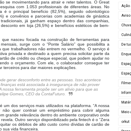
ão se movimentando para atrair e reter talentos.
O Great
Ação 
squisa com 1.053 profissionais de diferentes áreas. No
 é o principal benefício (82,5%), seguido odontológico
Aviso
,5%) e convênios e parcerias com academias de ginástica
tradicionais, já ganham espaço dentro das companhias,
Chuv
desconto em loja (26,5%) e benefícios estéticos de bem-
Culiná
ch que nasceu focada na construção de ferramentas para
 mensais, surge com o “Ponte Salário” que possibilita a
De tu
a que trabalhadores não entrem no vermelho. O serviço é
ativa privada e destinado a quem precisa solicitar parte da
Enque
cartão de crédito ou cheque especial, que podem ajudar no
endo o orçamento. Com ele, o colaborador consegue ter
Espa
r terceiros para dar maiores explicações.
Espaç
pode gerar desconforto entre as pessoas. Isso acontece
Filme
 finanças está associada à insegurança de não prover
A nossa ferramenta propõe ser um alívio para que as
Infor
Felipe Gomes, CEO da ContaFuturo.
Matér
é um dos serviços mais utilizados na plataforma. “A nossa
r não quer contrair um empréstimo para cobrir alguma
Meio 
tem grande relevância dentro do ambiente corporativo onde
, revela.
Outro serviço disponibilizado pela fintech é o “Zera
orkut
quitar os débitos de alto custo como dívidas de cartão de
 sua vida financeira.