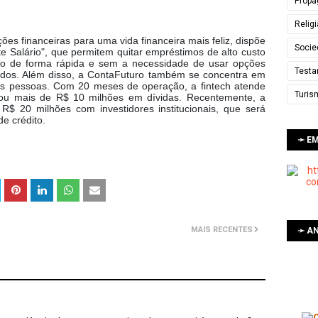
Propa
Relig
ões financeiras para uma vida financeira mais feliz, dispõe
Socie
e Salário", que permitem quitar empréstimos de alto custo
o de forma rápida e sem a necessidade de usar opções
Testa
ados. Além disso, a ContaFuturo também se concentra em
as pessoas. Com 20 meses de operação, a fintech atende
Turis
tou mais de R$ 10 milhões em dívidas. Recentemente, a
$ 20 milhões com investidores institucionais, que será
e crédito.
➛ E
MAIS RECENTES
➛ AN