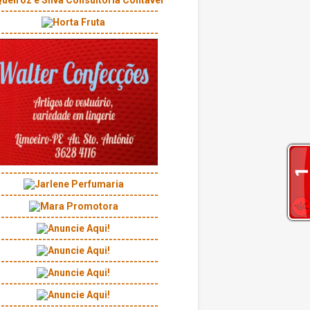
---------------------------------------
---------------------------------------
---------------------------------------
---------------------------------------
---------------------------------------
---------------------------------------
---------------------------------------
---------------------------------------
---------------------------------------