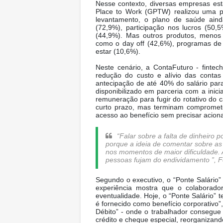
Nesse contexto, diversas empresas est
Place to Work (GPTW) realizou uma pe
levantamento, o plano de saúde ainda
(72,9%), participação nos lucros (50
(44,9%). Mas outros produtos, menos 
como o day off (42,6%), programas de 
estar (10,6%).
Neste cenário, a ContaFuturo - finte
redução do custo e alívio das contas
antecipação de até 40% do salário par
disponibilizado em parceria com a inici
remuneração para fugir do rotativo do 
curto prazo, mas terminam compromet
acesso ao benefício sem precisar aciona
“Falar sobre a falta de dinheiro 
porque a ideia de comentar sobre as
nos momentos de maior dificuldade. 
pessoas fujam do endividamento ”, 
Segundo o executivo, o “Ponte Salário” 
experiência mostra que o colaborado
eventualidade. Hoje, o “Ponte Salário” 
é fornecido como benefício corporativo”
Débito” - onde o trabalhador consegue 
crédito e cheque especial, reorganizando