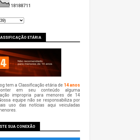
1
8
1
8
8
7
1
1
LASSIFICAÇÃO ETÁRIA
log tem a Classificação etária de
14 anos
conter em seu conteúdo alguma
mação impropria para menores de 14
Nossa equipe não se responsabiliza por
ais uso das notí­cias aqui veiculadas
menores.
ESTE SUA CONEXÃO