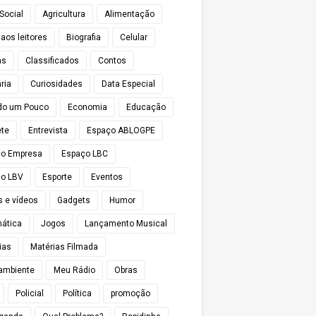
Social
Agricultura
Alimentação
 aos leitores
Biografia
Celular
as
Classificados
Contos
ria
Curiosidades
Data Especial
do um Pouco
Economia
Educação
te
Entrevista
Espaço ABLOGPE
ço Empresa
Espaço LBC
o LBV
Esporte
Eventos
s e vídeos
Gadgets
Humor
mática
Jogos
Lançamento Musical
ias
Matérias Filmada
ambiente
Meu Rádio
Obras
Policial
Política
promoção