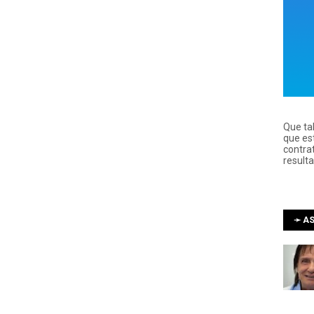
Que ta
que es
contra
result
➛ AS