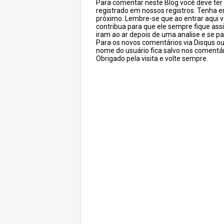
Para comentar neste Blog você deve ter c
registrado em nossos registros. Tenha 
próximo. Lembre-se que ao entrar aqui 
contribua para que ele sempre fique as
iram ao ar depois de uma analise e se pa
Para os novos comentários via Disqus o
nome do usuário fica salvo nos comentár
Obrigado pela visita e volte sempre.