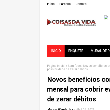
Iní­cio
Parceria
Contato
INÍCIO
ENQUETE
MURAL DE 
Página inicial
Sem foco
Novos benefícios co
possibilidade de zerar débitos
Novos benefícios cor
mensal para cobrir e
de zerar débitos
Marcio Wanderley
-
Abril 06, 2023