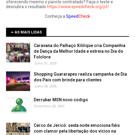
oferecendo mesmo o pacote contratado? Faça o teste e
descubra o resultado
https://www.speedcheck.org/pt/
Conheça a
Speed
Check
➛ AS MAIS LIDAS
Caravana do Palhaço Xililique cria Companhia
de Dança da Melhor Idade e estreia no Dia do
Folclore
Julho 31, 2026
Shopping Guararapes realiza campanha de Dia
dos Pais com brinde para clientes
Julho 30, 2026
Derrubar MSN novo codigo
Dezembro 20, 2007
Cerco de Jericó: sexta noite emociona fiéis
com clamor pela libertação dos vícios na