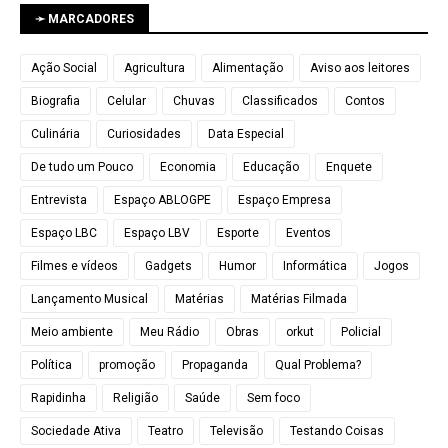
➛ MARCADORES
Ação Social
Agricultura
Alimentação
Aviso aos leitores
Biografia
Celular
Chuvas
Classificados
Contos
Culinária
Curiosidades
Data Especial
De tudo um Pouco
Economia
Educação
Enquete
Entrevista
Espaço ABLOGPE
Espaço Empresa
Espaço LBC
Espaço LBV
Esporte
Eventos
Filmes e vídeos
Gadgets
Humor
Informática
Jogos
Lançamento Musical
Matérias
Matérias Filmada
Meio ambiente
Meu Rádio
Obras
orkut
Policial
Política
promoção
Propaganda
Qual Problema?
Rapidinha
Religião
Saúde
Sem foco
Sociedade Ativa
Teatro
Televisão
Testando Coisas