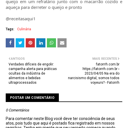
queijo em um refratário junto com o macarrão cozido e
aqueça para derreter o queijo e pronto
@receitasaqui1
Tags:
Culinária
ANTIGOS
MAIS RECENTES
Verdades difíceis de engolir:
fatorrrh.com.br
campanha alerta para práticas
https://fatorrrh.com.br ›
ocultas da indústria de
2023/04/05 Na era do
alimentos e bebidas
narcisismo digital, somos todos
ultraprocessados
voyeurs? - Fatorrrh
POSTAR UM COMENTÁRIO
0 Comentários
Para comentar neste Blog você deve ter consciência de seus
atos, pois tudo que aqui é postado fica registrado em nossos
registros. Tenha em mente que seu respeito começa quando