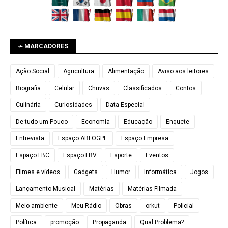
➛ MARCADORES
Ação Social
Agricultura
Alimentação
Aviso aos leitores
Biografia
Celular
Chuvas
Classificados
Contos
Culinária
Curiosidades
Data Especial
De tudo um Pouco
Economia
Educação
Enquete
Entrevista
Espaço ABLOGPE
Espaço Empresa
Espaço LBC
Espaço LBV
Esporte
Eventos
Filmes e vídeos
Gadgets
Humor
Informática
Jogos
Lançamento Musical
Matérias
Matérias Filmada
Meio ambiente
Meu Rádio
Obras
orkut
Policial
Política
promoção
Propaganda
Qual Problema?