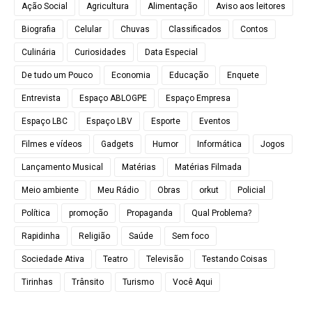
Ação Social
Agricultura
Alimentação
Aviso aos leitores
Biografia
Celular
Chuvas
Classificados
Contos
Culinária
Curiosidades
Data Especial
De tudo um Pouco
Economia
Educação
Enquete
Entrevista
Espaço ABLOGPE
Espaço Empresa
Espaço LBC
Espaço LBV
Esporte
Eventos
Filmes e vídeos
Gadgets
Humor
Informática
Jogos
Lançamento Musical
Matérias
Matérias Filmada
Meio ambiente
Meu Rádio
Obras
orkut
Policial
Política
promoção
Propaganda
Qual Problema?
Rapidinha
Religião
Saúde
Sem foco
Sociedade Ativa
Teatro
Televisão
Testando Coisas
Tirinhas
Trânsito
Turismo
Você Aqui